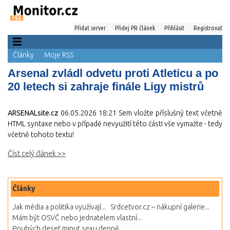
Přidat server
Přidej PR článek
Přihlásit
Registrovat
Články
Moje RSS
Arsenal zvládl odvetu proti Atleticu a po
20 letech si zahraje finále Ligy mistrů
ARSENALsite.cz
06.05.2026 18:21
Sem vložte příslušný text včetně
HTML syntaxe nebo v případě nevyužití této části vše vymažte - tedy
včetně tohoto textu!
Číst celý článek >>
Články
Jak média a politika využívají...
Srdcetvor.cz – nákupní galerie...
Mám být OSVČ nebo jednatelem vlastní...
Pouhých deset minut sexu denně...