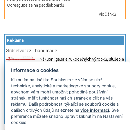
Odreagujte se na paddleboardu
víc článků
Reklama
Srdcetvor.cz - handmade
Nákupní galerie rukodělných výrobků, služeb a
materiálů. Můžete si zde otevřít svůj obchod a
Informace o cookies
začít prodávat nebo jen nakupovat.
Kliknutím na tlačítko Souhlasím se vším se uloží
Hledej-hosting.cz - webhosting, VPS
technické, analytické a marketingové soubory cookie,
hosting
abychom vám mohli umožnit pohodlné používání
Přehled webhostingových, multihosting a VPS
stránek, měřit funkčnost našich stránek a cílit na vás
hosting programů s možností jejich
reklamu. Další podrobnosti týkající se souborů cookie a
pokročilého vyhledávání a porovnávání.
dalších citlivých údajů naleznete na
více informací
. Své
Najděte si jednoduše vhodný hosting.
preference můžete snadno upravit kliknutím na Nastavení
cookies.