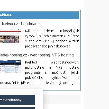
eklama
rdcetvor.cz - handmade
Nákupní galerie rukodělných
výrobků, služeb a materiálů. Můžete
si zde otevřít svůj obchod a začít
prodávat nebo jen nakupovat.
ledej-hosting.cz - webhosting, VPS hosting
Přehled webhostingových,
multihosting a VPS hosting
programů s možností jejich
pokročilého vyhledávání a
rovnávání. Najděte si jednoduše vhodný hosting.
jmout všechny
bsah a jeho následky.