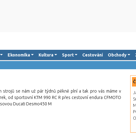
Ekonomika
Kultura
Sport
Cestování
Obchody
Č
 strojů se nám už pár týdnů pěkně plní a tak pro vás máme v
J
ek, od sportovní KTM 990 RC R přes cestovní endura CFMOTO
S
rosovou Ducati Desmo450 M
M
P
O