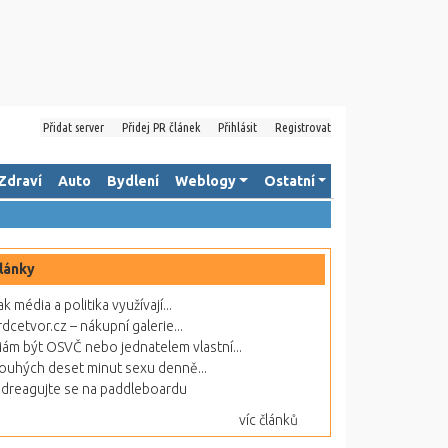
Přidat server
Přidej PR článek
Přihlásit
Registrovat
Zdraví
Auto
Bydlení
Weblogy
Ostatní
lánky
ak média a politika využívají...
rdcetvor.cz – nákupní galerie...
ám být OSVČ nebo jednatelem vlastní...
ouhých deset minut sexu denně...
dreagujte se na paddleboardu
víc článků