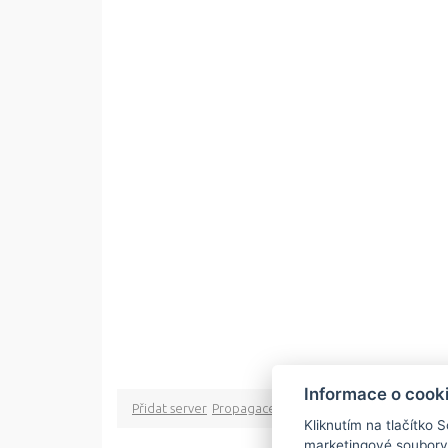
Informace o cook
Přidat server
Propagace
Co je RSS
o rssMonitor.cz
Pa
Kliknutím na tlačítko 
marketingové soubory
Copyright © 2009 rss