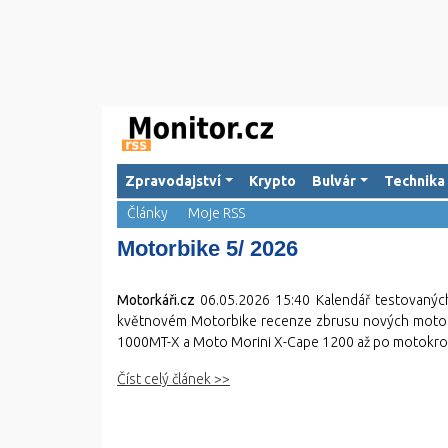
Zpravodajství
Krypto
Bulvár
Technika
Články
Moje RSS
Motorbike 5/ 2026
Motorkáři.cz
06.05.2026 15:40
Kalendář testovaných
květnovém Motorbike recenze zbrusu nových motor
1000MT-X a Moto Morini X-Cape 1200 až po motok
Číst celý článek >>