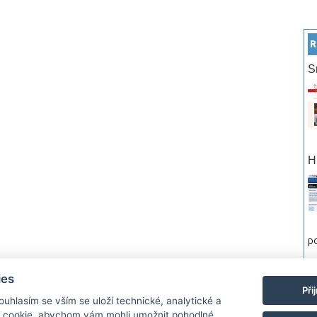
R
S
H
po
ies
rtneři
Reklama
Podmínky používání
Ochrana osobních údajů
Kontakt
Při
Souhlasím se vším se uloží technické, analytické a
 cookie, abychom vám mohli umožnit pohodlné
Monitor.cz Všechny práva vyhrazené. Autor a provozovatel nezodpovídá za o