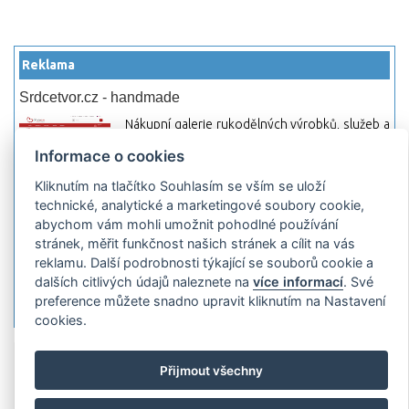
Reklama
Srdcetvor.cz - handmade
Nákupní galerie rukodělných výrobků, služeb a
materiálů. Můžete si zde otevřít svůj obchod a
Informace o cookies
začít prodávat nebo jen nakupovat.
Kliknutím na tlačítko Souhlasím se vším se uloží
Hledej-hosting.cz - webhosting, VPS
technické, analytické a marketingové soubory cookie,
hosting
abychom vám mohli umožnit pohodlné používání
Přehled webhostingových, multihosting a VPS
stránek, měřit funkčnost našich stránek a cílit na vás
hosting programů s možností jejich
reklamu. Další podrobnosti týkající se souborů cookie a
pokročilého vyhledávání a porovnávání.
dalších citlivých údajů naleznete na
více informací
. Své
Najděte si jednoduše vhodný hosting.
preference můžete snadno upravit kliknutím na Nastavení
cookies.
Přidat server
Propagace
Co je RSS
o
Přijmout všechny
rssMonitor.cz
Partneři
Reklama
Podmínky používání
Ochrana
osobních údajů
Kontakt