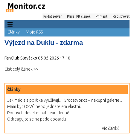
Přidat server
Přidej PR článek
Přihlásit
Registrovat
Články
Moje RSS
Výjezd na Duklu - zdarma
FanClub Slovácko
05.05.2026 17:10
Číst celý článek >>
Články
Jak média a politika využívají...
Srdcetvor.cz – nákupní galerie...
Mám být OSVČ nebo jednatelem vlastní...
Pouhých deset minut sexu denně...
Odreagujte se na paddleboardu
víc článků