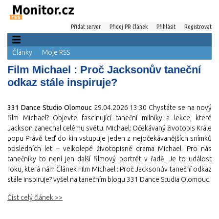
Přidat server
Přidej PR článek
Přihlásit
Registrovat
Články
Moje RSS
Film Michael : Proč Jacksonův taneční
odkaz stále inspiruje?
331 Dance Studio Olomouc
29.04.2026 13:30
Chystáte se na nový
film Michael? Objevte fascinující taneční milníky a lekce, které
Jackson zanechal celému světu. Michael: Očekávaný životopis Krále
popu Právě teď do kin vstupuje jeden z nejočekávanějších snímků
posledních let – velkolepé životopisné drama Michael. Pro nás
tanečníky to není jen další filmový portrét v řadě. Je to událost
roku, která nám Článek Film Michael : Proč Jacksonův taneční odkaz
stále inspiruje? vyšel na tanečním blogu 331 Dance Studia Olomouc.
Číst celý článek >>