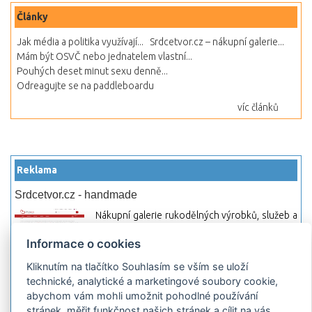
Články
Jak média a politika využívají...
Srdcetvor.cz – nákupní galerie...
Mám být OSVČ nebo jednatelem vlastní...
Pouhých deset minut sexu denně...
Odreagujte se na paddleboardu
víc článků
Reklama
Srdcetvor.cz - handmade
Nákupní galerie rukodělných výrobků, služeb a
materiálů. Můžete si zde otevřít svůj obchod a
Informace o cookies
začít prodávat nebo jen nakupovat.
Kliknutím na tlačítko Souhlasím se vším se uloží
Hledej-hosting.cz - webhosting, VPS
technické, analytické a marketingové soubory cookie,
hosting
abychom vám mohli umožnit pohodlné používání
Přehled webhostingových, multihosting a VPS
stránek, měřit funkčnost našich stránek a cílit na vás