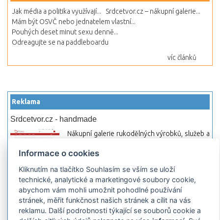
Jak média a politika využívají...
Srdcetvor.cz – nákupní galerie...
Mám být OSVČ nebo jednatelem vlastní...
Pouhých deset minut sexu denně...
Odreagujte se na paddleboardu
víc článků
Reklama
Srdcetvor.cz - handmade
Nákupní galerie rukodělných výrobků, služeb a
materiálů. Můžete si zde otevřít svůj obchod a
Informace o cookies
začít prodávat nebo jen nakupovat.
Kliknutím na tlačítko Souhlasím se vším se uloží
Hledej-hosting.cz - webhosting, VPS
technické, analytické a marketingové soubory cookie,
hosting
abychom vám mohli umožnit pohodlné používání
Přehled webhostingových, multihosting a VPS
stránek, měřit funkčnost našich stránek a cílit na vás
hosting programů s možností jejich
reklamu. Další podrobnosti týkající se souborů cookie a
pokročilého vyhledávání a porovnávání.