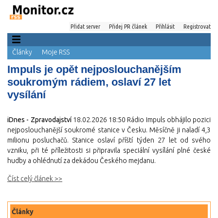
Přidat server
Přidej PR článek
Přihlásit
Registrovat
Články
Moje RSS
Impuls je opět nejposlouchanějším
soukromým rádiem, oslaví 27 let
vysílání
iDnes - Zpravodajství
18.02.2026 18:50
Rádio Impuls obhájilo pozici
nejposlouchanější soukromé stanice v Česku. Měsíčně ji naladí 4,3
milionu posluchačů. Stanice oslaví příští týden 27 let od svého
vzniku, při té příležitosti si připravila speciální vysílání plné české
hudby a ohlédnutí za dekádou Českého mejdanu.
Číst celý článek >>
Články