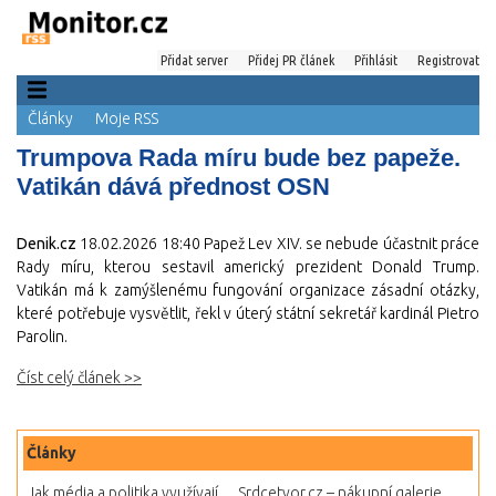
Přidat server
Přidej PR článek
Přihlásit
Registrovat
Články
Moje RSS
Trumpova Rada míru bude bez papeže.
Vatikán dává přednost OSN
Denik.cz
18.02.2026 18:40
Papež Lev XIV. se nebude účastnit práce
Rady míru, kterou sestavil americký prezident Donald Trump.
Vatikán má k zamýšlenému fungování organizace zásadní otázky,
které potřebuje vysvětlit, řekl v úterý státní sekretář kardinál Pietro
Parolin.
Číst celý článek >>
Články
Jak média a politika využívají...
Srdcetvor.cz – nákupní galerie...