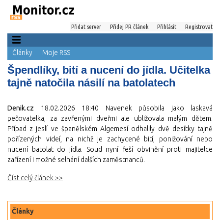
Přidat server
Přidej PR článek
Přihlásit
Registrovat
Články
Moje RSS
Špendlíky, bití a nucení do jídla. Učitelka
tajně natočila násilí na batolatech
Denik.cz
18.02.2026 18:40
Navenek působila jako laskavá
pečovatelka, za zavřenými dveřmi ale ubližovala malým dětem.
Případ z jeslí ve španělském Algemesí odhalily dvě desítky tajně
pořízených videí, na nichž je zachycené bití, ponižování nebo
nucení batolat do jídla. Soud nyní řeší obvinění proti majitelce
zařízení i možné selhání dalších zaměstnanců.
Číst celý článek >>
Články