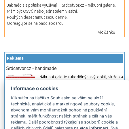
Jak média a politika využívají...
Srdcetvor.cz – nákupní galerie...
Mám být OSVČ nebo jednatelem vlastní...
Pouhých deset minut sexu denně...
Odreagujte se na paddleboardu
víc článků
Reklama
Srdcetvor.cz - handmade
Nákupní galerie rukodělných výrobků, služeb a
materiálů. Můžete si zde otevřít svůj obchod a
Informace o cookies
začít prodávat nebo jen nakupovat.
Kliknutím na tlačítko Souhlasím se vším se uloží
Hledej-hosting.cz - webhosting, VPS
technické, analytické a marketingové soubory cookie,
hosting
abychom vám mohli umožnit pohodlné používání
Přehled webhostingových, multihosting a VPS
stránek, měřit funkčnost našich stránek a cílit na vás
hosting programů s možností jejich
reklamu. Další podrobnosti týkající se souborů cookie a
pokročilého vyhledávání a porovnávání.
dalších citlivých údajů naleznete na
více informací
. Své