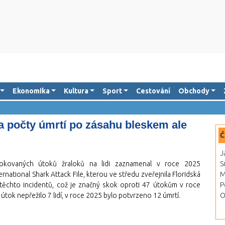
Ekonomika
Kultura
Sport
Cestování
Obchody
Na počty úmrtí po zásahu bleskem ale
Č
J
kovaných útoků žraloků na lidi zaznamenal v roce 2025
S
rnational Shark Attack File, kterou ve středu zveřejnila Floridská
M
těchto incidentů, což je značný skok oproti 47 útokům v roce
P
útok nepřežilo 7 lidí, v roce 2025 bylo potvrzeno 12 úmrtí.
O