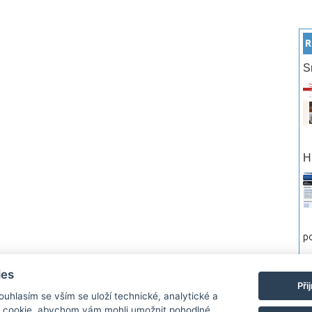
R
S
H
po
ies
rtneři
Reklama
Podmínky používání
Ochrana osobních údajů
Kontakt
Při
Souhlasím se vším se uloží technické, analytické a
 cookie, abychom vám mohli umožnit pohodlné
Monitor.cz Všechny práva vyhrazené. Autor a provozovatel nezodpovídá za o