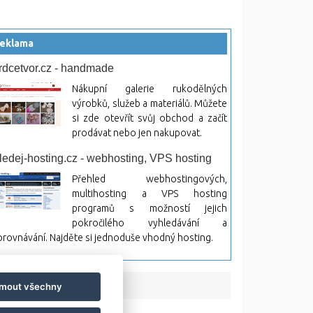
eklama
rdcetvor.cz - handmade
Nákupní galerie rukodělných
výrobků, služeb a materiálů. Můžete
si zde otevřít svůj obchod a začít
prodávat nebo jen nakupovat.
ledej-hosting.cz - webhosting, VPS hosting
Přehled webhostingových,
multihosting a VPS hosting
programů s možností jejich
pokročilého vyhledávání a
rovnávání. Najděte si jednoduše vhodný hosting.
jmout všechny
bsah a jeho následky.