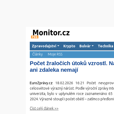
Zpravodajství
Krypto
Bulvár
Technika
Články
Moje RSS
Počet žraločích útoků vzrostl. 
ani zdaleka nemají
EuroZprávy.cz
18.02.2026 16:21
Počet nevyprovo
celosvětově výrazný nárůst. Podle výroční zprávy Inte
univerzita, bylo v uplynulém roce zaznamenáno 65 
2024. Výrazně stoupl i počet obětí – zatímco předloni 
Číst celý článek >>