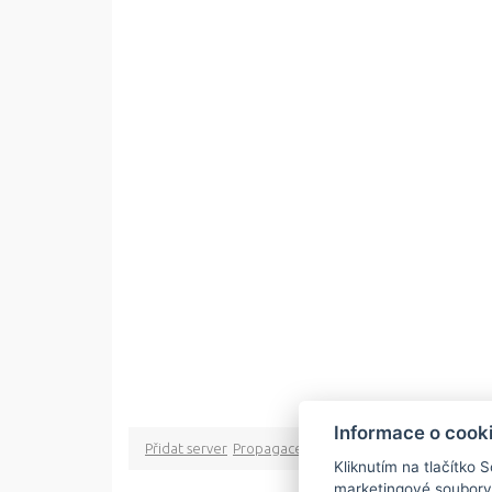
Informace o cook
Přidat server
Propagace
Co je RSS
o rssMonitor.cz
Pa
Kliknutím na tlačítko 
marketingové soubory
Copyright © 2009 rss