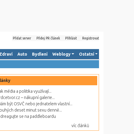
Přidat server
Přidej PR článek
Přihlásit
Registrovat
Zdraví
Auto
Bydlení
Weblogy
Ostatní
lánky
ak média a politika využívají...
rdcetvor.cz – nákupní galerie...
ám být OSVČ nebo jednatelem vlastní...
ouhých deset minut sexu denně...
dreagujte se na paddleboardu
víc článků