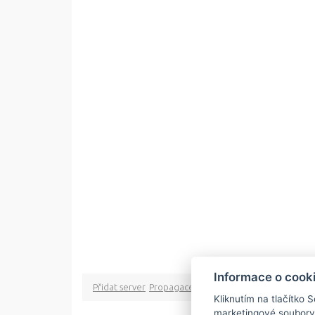
Informace o cook
Přidat server
Propagace
Co je RSS
o rssMonitor.cz
Pa
Kliknutím na tlačítko 
marketingové soubory
Copyright © 2009 rss