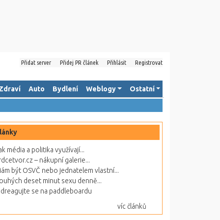
Přidat server
Přidej PR článek
Přihlásit
Registrovat
Zdraví
Auto
Bydlení
Weblogy
Ostatní
lánky
ak média a politika využívají...
rdcetvor.cz – nákupní galerie...
ám být OSVČ nebo jednatelem vlastní...
ouhých deset minut sexu denně...
dreagujte se na paddleboardu
víc článků