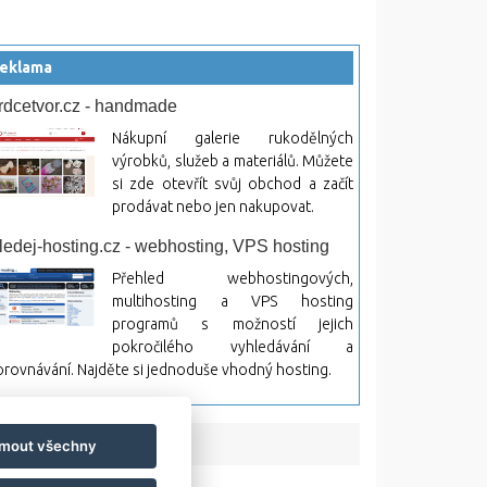
eklama
rdcetvor.cz - handmade
Nákupní galerie rukodělných
výrobků, služeb a materiálů. Můžete
si zde otevřít svůj obchod a začít
prodávat nebo jen nakupovat.
ledej-hosting.cz - webhosting, VPS hosting
Přehled webhostingových,
multihosting a VPS hosting
programů s možností jejich
pokročilého vyhledávání a
rovnávání. Najděte si jednoduše vhodný hosting.
jmout všechny
bsah a jeho následky.