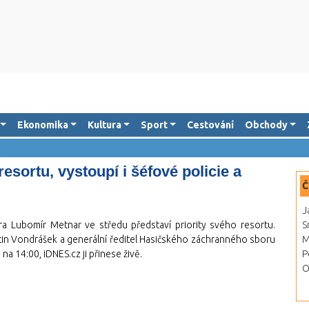
Ekonomika
Kultura
Sport
Cestování
Obchody
esortu, vystoupí i šéfové policie a
Č
J
ra Lubomír Metnar ve středu představí priority svého resortu.
S
rtin Vondrášek a generální ředitel Hasičského záchranného sboru
M
na 14:00, iDNES.cz ji přinese živě.
P
O