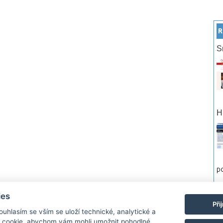
R
S
H
po
ies
rtneři
Reklama
Podmínky používání
Ochrana osobních údajů
Kontakt
Při
Souhlasím se vším se uloží technické, analytické a
 cookie, abychom vám mohli umožnit pohodlné
Monitor.cz Všechny práva vyhrazené. Autor a provozovatel nezodpovídá za o