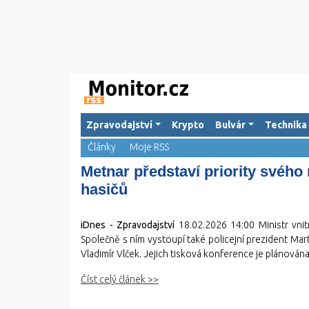
Zpravodajství
Krypto
Bulvár
Technika
Články
Moje RSS
Metnar představí priority svého r
hasičů
iDnes - Zpravodajství
18.02.2026 14:00
Ministr vnit
Společně s ním vystoupí také policejní prezident Ma
Vladimír Vlček. Jejich tisková konference je plánována 
Číst celý článek >>