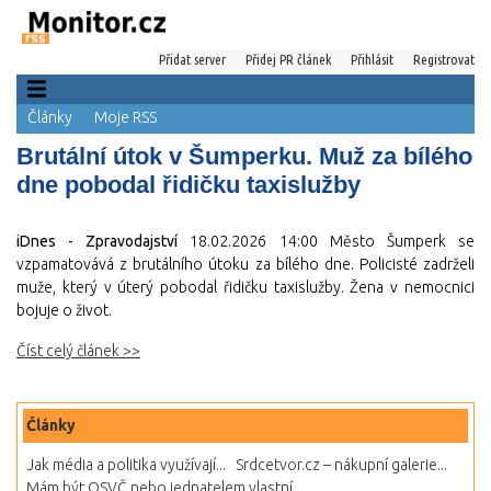
Přidat server
Přidej PR článek
Přihlásit
Registrovat
Články
Moje RSS
Brutální útok v Šumperku. Muž za bílého
dne pobodal řidičku taxislužby
iDnes - Zpravodajství
18.02.2026 14:00
Město Šumperk se
vzpamatovává z brutálního útoku za bílého dne. Policisté zadrželi
muže, který v úterý pobodal řidičku taxislužby. Žena v nemocnici
bojuje o život.
Číst celý článek >>
Články
Jak média a politika využívají...
Srdcetvor.cz – nákupní galerie...
Mám být OSVČ nebo jednatelem vlastní...