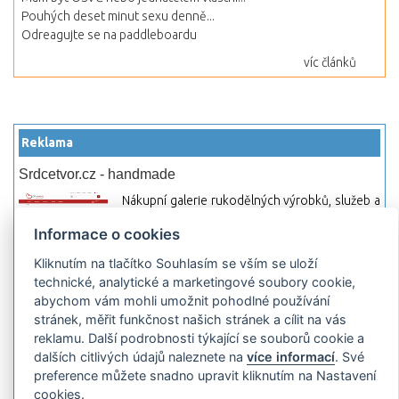
Pouhých deset minut sexu denně...
Odreagujte se na paddleboardu
víc článků
Reklama
Srdcetvor.cz - handmade
Nákupní galerie rukodělných výrobků, služeb a
materiálů. Můžete si zde otevřít svůj obchod a
Informace o cookies
začít prodávat nebo jen nakupovat.
Kliknutím na tlačítko Souhlasím se vším se uloží
Hledej-hosting.cz - webhosting, VPS
technické, analytické a marketingové soubory cookie,
hosting
abychom vám mohli umožnit pohodlné používání
Přehled webhostingových, multihosting a VPS
stránek, měřit funkčnost našich stránek a cílit na vás
hosting programů s možností jejich
reklamu. Další podrobnosti týkající se souborů cookie a
pokročilého vyhledávání a porovnávání.
dalších citlivých údajů naleznete na
více informací
. Své
Najděte si jednoduše vhodný hosting.
preference můžete snadno upravit kliknutím na Nastavení
cookies.