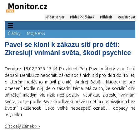
Přidat server
Přidej PR článek
Přihlásit
Registrovat
Články
Moje RSS
Pavel se kloní k zákazu sítí pro děti:
Zkreslují vnímání světa, škodí psychice
Denik.cz
18.02.2026 13:44
Prezident Petr Pavel v úterý v pražské
debatě Deníku.cz neodmítl zákaz sociálních sítí pro děti do 15 let,
o kterém nedávno mluvil premiér Andrej Babiš . Naopak je pro
omezení. Podle něj jde o zásadní téma. Má za to, že sociální sítě
přinášejí mladým víc rizik než pozitiv. Například zkreslují vnímání
světa, což je podle Pavla škodlivější právě u dětí a dospívajících bez
životní zkušenosti. Jako velké nebezpečí označil i dopady na
psychiku.
Číst celý článek >>