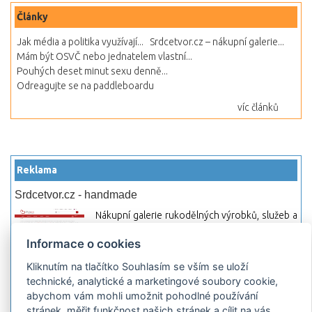
Články
Jak média a politika využívají...
Srdcetvor.cz – nákupní galerie...
Mám být OSVČ nebo jednatelem vlastní...
Pouhých deset minut sexu denně...
Odreagujte se na paddleboardu
víc článků
Reklama
Srdcetvor.cz - handmade
Nákupní galerie rukodělných výrobků, služeb a
materiálů. Můžete si zde otevřít svůj obchod a
Informace o cookies
začít prodávat nebo jen nakupovat.
Kliknutím na tlačítko Souhlasím se vším se uloží
Hledej-hosting.cz - webhosting, VPS
technické, analytické a marketingové soubory cookie,
hosting
abychom vám mohli umožnit pohodlné používání
Přehled webhostingových, multihosting a VPS
stránek, měřit funkčnost našich stránek a cílit na vás