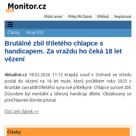
Přidat server
Přidej PR článek
Přihlásit
Registrovat
Články
Moje RSS
Brutálně zbil tříletého chlapce s
handicapem. Za vraždu ho čeká 18 let
vězení
Aktuálně.cz
18.02.2026 11:12
Krajský soud v Ostravě ve středu
poslal do vězení na 18 let muže, který počátkem roku 2025 v
Bruntále zavraždil tříletého syna své přítelkyně. Chlapce surově zbil.
Důvodem byl mentální a tělesný handicap dítěte. Obžalovaný se
před hlavním líčením přiznal.
Číst celý článek >>
Články