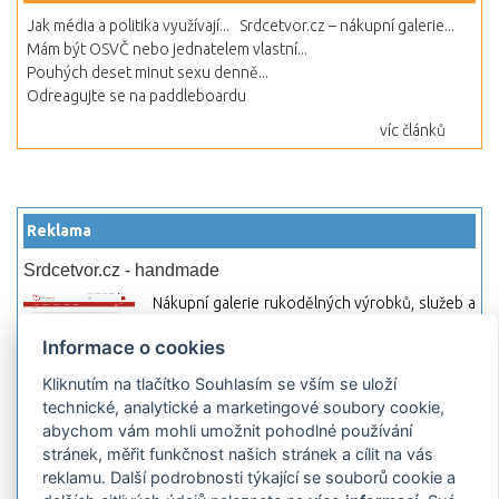
Jak média a politika využívají...
Srdcetvor.cz – nákupní galerie...
Mám být OSVČ nebo jednatelem vlastní...
Pouhých deset minut sexu denně...
Odreagujte se na paddleboardu
víc článků
Reklama
Srdcetvor.cz - handmade
Nákupní galerie rukodělných výrobků, služeb a
materiálů. Můžete si zde otevřít svůj obchod a
Informace o cookies
začít prodávat nebo jen nakupovat.
Kliknutím na tlačítko Souhlasím se vším se uloží
Hledej-hosting.cz - webhosting, VPS
technické, analytické a marketingové soubory cookie,
hosting
abychom vám mohli umožnit pohodlné používání
Přehled webhostingových, multihosting a VPS
stránek, měřit funkčnost našich stránek a cílit na vás
hosting programů s možností jejich
reklamu. Další podrobnosti týkající se souborů cookie a
pokročilého vyhledávání a porovnávání.