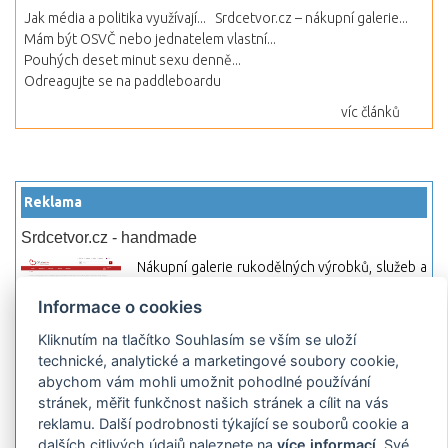
Jak média a politika využívají...
Srdcetvor.cz – nákupní galerie...
Mám být OSVČ nebo jednatelem vlastní...
Pouhých deset minut sexu denně...
Odreagujte se na paddleboardu
víc článků
Reklama
Srdcetvor.cz - handmade
Nákupní galerie rukodělných výrobků, služeb a
materiálů. Můžete si zde otevřít svůj obchod a
Informace o cookies
začít prodávat nebo jen nakupovat.
Kliknutím na tlačítko Souhlasím se vším se uloží
Hledej-hosting.cz - webhosting, VPS
technické, analytické a marketingové soubory cookie,
hosting
abychom vám mohli umožnit pohodlné používání
Přehled webhostingových, multihosting a VPS
stránek, měřit funkčnost našich stránek a cílit na vás
hosting programů s možností jejich
reklamu. Další podrobnosti týkající se souborů cookie a
pokročilého vyhledávání a porovnávání.
dalších citlivých údajů naleznete na
více informací
. Své