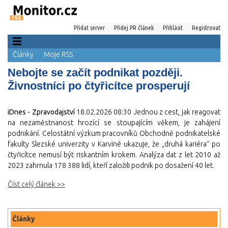
Přidat server
Přidej PR článek
Přihlásit
Registrovat
Články
Moje RSS
Nebojte se začít podnikat později.
Živnostníci po čtyřicítce prosperují
iDnes - Zpravodajství
18.02.2026 08:30
Jednou z cest, jak reagovat
na nezaměstnanost hrozící se stoupajícím věkem, je zahájení
podnikání. Celostátní výzkum pracovníků Obchodně podnikatelské
fakulty Slezské univerzity v Karviné ukazuje, že „druhá kariéra“ po
čtyřicítce nemusí být riskantním krokem. Analýza dat z let 2010 až
2023 zahrnula 178 388 lidí, kteří založili podnik po dosažení 40 let.
Číst celý článek >>
Články