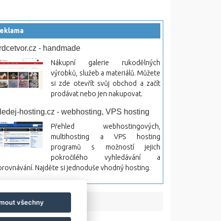
eklama
rdcetvor.cz - handmade
Nákupní galerie rukodělných
výrobků, služeb a materiálů. Můžete
si zde otevřít svůj obchod a začít
prodávat nebo jen nakupovat.
ledej-hosting.cz - webhosting, VPS hosting
Přehled webhostingových,
multihosting a VPS hosting
programů s možností jejich
pokročilého vyhledávání a
rovnávání. Najděte si jednoduše vhodný hosting.
jmout všechny
bsah a jeho následky.