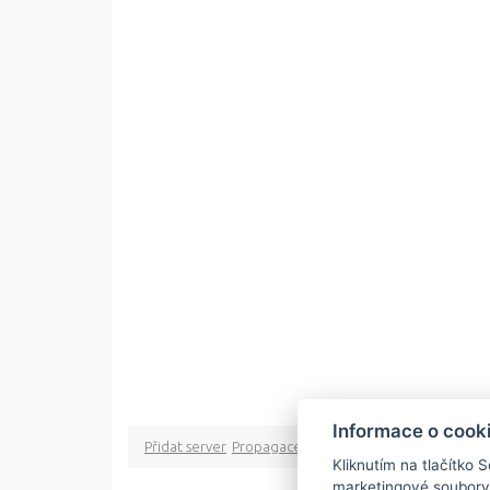
Informace o cook
Přidat server
Propagace
Co je RSS
o rssMonitor.cz
Pa
Kliknutím na tlačítko 
marketingové soubory
Copyright © 2009 rss