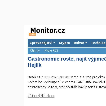
Zpravodajství
Krypto
Bulvár
Technika
Články
Moje RSS
Gastronomie roste, najít výjimeč
Hejlík
Denik.cz
18.02.2026 08:20
Herec a autor projektů L
večerního vystoupení v centru PANT stihl navštívi
gastroscény i o tom, proč ho stále baví jezdit s Listo
Číst celý článek >>