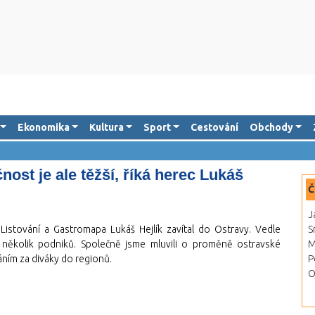
Ekonomika
Kultura
Sport
Cestování
Obchody
nost je ale těžší, říká herec Lukáš
Č
J
istování a Gastromapa Lukáš Hejlík zavítal do Ostravy. Vedle
S
t několik podniků. Společně jsme mluvili o proměně ostravské
M
váním za diváky do regionů.
P
O