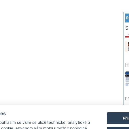
R
S
H
po
ies
rtneři
Reklama
Podmínky používání
Ochrana osobních údajů
Kontakt
Při
Souhlasím se vším se uloží technické, analytické a
 cookie, abychom vám mohli umožnit pohodlné
Monitor.cz Všechny práva vyhrazené. Autor a provozovatel nezodpovídá za o