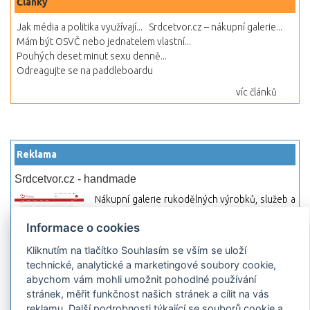
Články
Jak média a politika využívají...
Srdcetvor.cz – nákupní galerie...
Mám být OSVČ nebo jednatelem vlastní...
Pouhých deset minut sexu denně...
Odreagujte se na paddleboardu
víc článků
Reklama
Srdcetvor.cz - handmade
Nákupní galerie rukodělných výrobků, služeb a
materiálů. Můžete si zde otevřít svůj obchod a
Informace o cookies
začít prodávat nebo jen nakupovat.
Kliknutím na tlačítko Souhlasím se vším se uloží
Hledej-hosting.cz - webhosting, VPS
technické, analytické a marketingové soubory cookie,
hosting
abychom vám mohli umožnit pohodlné používání
Přehled webhostingových, multihosting a VPS
stránek, měřit funkčnost našich stránek a cílit na vás
hosting programů s možností jejich
reklamu. Další podrobnosti týkající se souborů cookie a