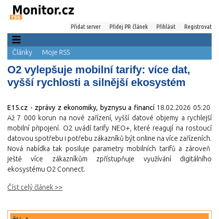
Přidat server
Přidej PR článek
Přihlásit
Registrovat
Články
Moje RSS
O2 vylepšuje mobilní tarify: více dat,
vyšší rychlosti a silnější ekosystém
E15.cz - zprávy z ekonomiky, byznysu a financí
18.02.2026 05:20
Až 7 000 korun na nové zařízení, vyšší datové objemy a rychlejší
mobilní připojení. O2 uvádí tarify NEO+, které reagují na rostoucí
datovou spotřebu i potřebu zákazníků být online na více zařízeních.
Nová nabídka tak posiluje parametry mobilních tarifů a zároveň
ještě více zákazníkům zpřístupňuje využívání digitálního
ekosystému O2 Connect.
Číst celý článek >>