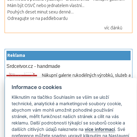
Mám být OSVČ nebo jednatelem vlastní...
Pouhých deset minut sexu denně...
Odreagujte se na paddleboardu
víc článků
Reklama
Srdcetvor.cz - handmade
Nákupní galerie rukodělných výrobků, služeb a
materiálů. Můžete si zde otevřít svůj obchod a
Informace o cookies
začít prodávat nebo jen nakupovat.
Kliknutím na tlačítko Souhlasím se vším se uloží
Hledej-hosting.cz - webhosting, VPS
technické, analytické a marketingové soubory cookie,
hosting
abychom vám mohli umožnit pohodlné používání
Přehled webhostingových, multihosting a VPS
stránek, měřit funkčnost našich stránek a cílit na vás
hosting programů s možností jejich
reklamu. Další podrobnosti týkající se souborů cookie a
pokročilého vyhledávání a porovnávání.
dalších citlivých údajů naleznete na
více informací
. Své
Najděte si jednoduše vhodný hosting.
preference můžete snadno upravit kliknutím na Nastavení