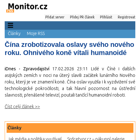
Přidat server
Přidej PR článek
Přihlásit
Registrovat
Články
Moje RSS
Čína zrobotizovala oslavy svého nového
roku. Ohnivého koně vítali humanoidé
iDnes - Zpravodajství
17.02.2026 23:11
Lidé v Číně i dalších
asijských zemích v noci na úterý slavili začátek lunárního Nového
roku, který je ve znamení koně. Čína oslav využila i k vyzdvižení své
technologické pokročilosti, a tak hlavní pozornost na ústřední
slavnosti, přenášené televizí, poutali tančící humanoidní roboti.
Číst celý článek >>
Články
Jak média a politika využívají...
Srdcetvor.cz – nákupní galerie...