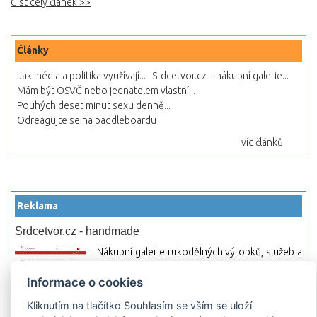
Číst celý článek >>
Články
Jak média a politika využívají...
Srdcetvor.cz – nákupní galerie...
Mám být OSVČ nebo jednatelem vlastní...
Pouhých deset minut sexu denně...
Odreagujte se na paddleboardu
víc článků
Reklama
Srdcetvor.cz - handmade
Nákupní galerie rukodělných výrobků, služeb a
materiálů. Můžete si zde otevřít svůj obchod a
Informace o cookies
začít prodávat nebo jen nakupovat.
Kliknutím na tlačítko Souhlasím se vším se uloží
Hledej-hosting.cz - webhosting, VPS