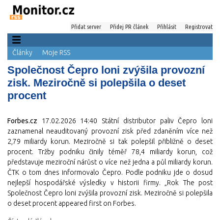
Přidat server
Přidej PR článek
Přihlásit
Registrovat
Články
Moje RSS
Společnost Čepro loni zvýšila provozní
zisk. Meziročně si polepšila o deset
procent
Forbes.cz
17.02.2026 14:40
Státní distributor paliv Čepro loni
zaznamenal neauditovaný provozní zisk před zdaněním více než
2,79 miliardy korun. Meziročně si tak polepšil přibližně o deset
procent. Tržby podniku činily téměř 78,4 miliardy korun, což
představuje meziroční nárůst o více než jedna a půl miliardy korun.
ČTK o tom dnes informovalo Čepro. Podle podniku jde o dosud
nejlepší hospodářské výsledky v historii firmy. „Rok The post
Společnost Čepro loni zvýšila provozní zisk. Meziročně si polepšila
o deset procent appeared first on Forbes.