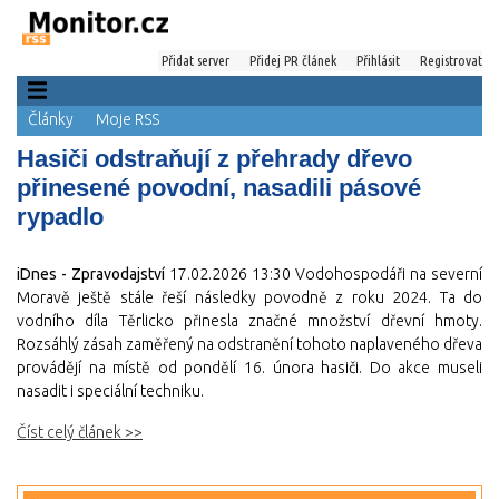
Přidat server
Přidej PR článek
Přihlásit
Registrovat
Články
Moje RSS
Hasiči odstraňují z přehrady dřevo
přinesené povodní, nasadili pásové
rypadlo
iDnes - Zpravodajství
17.02.2026 13:30
Vodohospodáři na severní
Moravě ještě stále řeší následky povodně z roku 2024. Ta do
vodního díla Těrlicko přinesla značné množství dřevní hmoty.
Rozsáhlý zásah zaměřený na odstranění tohoto naplaveného dřeva
provádějí na místě od pondělí 16. února hasiči. Do akce museli
nasadit i speciální techniku.
Číst celý článek >>