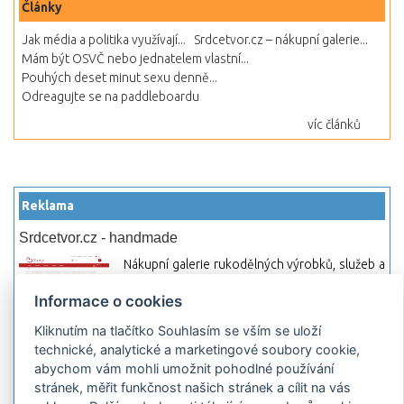
Články
Jak média a politika využívají...
Srdcetvor.cz – nákupní galerie...
Mám být OSVČ nebo jednatelem vlastní...
Pouhých deset minut sexu denně...
Odreagujte se na paddleboardu
víc článků
Reklama
Srdcetvor.cz - handmade
Nákupní galerie rukodělných výrobků, služeb a
materiálů. Můžete si zde otevřít svůj obchod a
Informace o cookies
začít prodávat nebo jen nakupovat.
Kliknutím na tlačítko Souhlasím se vším se uloží
Hledej-hosting.cz - webhosting, VPS
technické, analytické a marketingové soubory cookie,
hosting
abychom vám mohli umožnit pohodlné používání
Přehled webhostingových, multihosting a VPS
stránek, měřit funkčnost našich stránek a cílit na vás
hosting programů s možností jejich