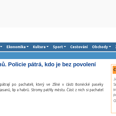
Ekonomika
Kultura
Sport
Cestování
Obchody
. Policie pátrá, kdo je bez povolení
Č
J
pátrají po pachateli, který ve Zlíně v části Boněcké paseky
S
anů, lip a habrů. Stromy patřily městu. Část z nich si pachatel
M
P
O