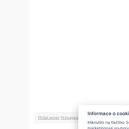
Informace o cook
Přidat server
Propagace
Co je RSS
o rssMonitor.cz
Pa
Kliknutím na tlačítko 
marketingové soubory
Copyright © 2009 rss