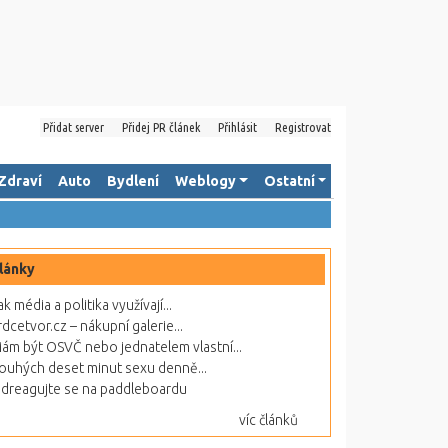
Přidat server
Přidej PR článek
Přihlásit
Registrovat
Zdraví
Auto
Bydlení
Weblogy
Ostatní
lánky
ak média a politika využívají...
rdcetvor.cz – nákupní galerie...
ám být OSVČ nebo jednatelem vlastní...
ouhých deset minut sexu denně...
dreagujte se na paddleboardu
víc článků