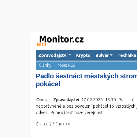
Zpravodajství
Krypto
Bulvár
Technika
Články
Moje RSS
Padlo šestnáct městských stromů
pokácel
iDnes - Zpravodajství
17.02.2026 13:30
Policisté 
neoprávněně a bez povolení pokácel 16 vzrostlých jas
odvezl. Pomoci teď může veřejnost.
Číst celý článek >>