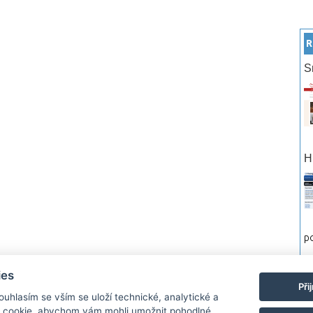
R
S
H
po
ies
rtneři
Reklama
Podmínky používání
Ochrana osobních údajů
Kontakt
Při
Souhlasím se vším se uloží technické, analytické a
 cookie, abychom vám mohli umožnit pohodlné
Monitor.cz Všechny práva vyhrazené. Autor a provozovatel nezodpovídá za o