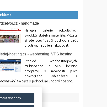
eklama
rdcetvor.cz - handmade
Nákupní galerie rukodělných
výrobků, služeb a materiálů. Můžete
si zde otevřít svůj obchod a začít
prodávat nebo jen nakupovat.
ledej-hosting.cz - webhosting, VPS hosting
Přehled webhostingových,
multihosting a VPS hosting
programů s možností jejich
pokročilého vyhledávání a
rovnávání. Najděte si jednoduše vhodný hosting.
jmout všechny
bsah a jeho následky.