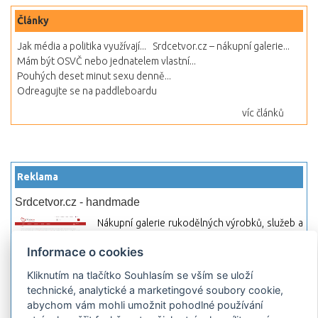
Články
Jak média a politika využívají...
Srdcetvor.cz – nákupní galerie...
Mám být OSVČ nebo jednatelem vlastní...
Pouhých deset minut sexu denně...
Odreagujte se na paddleboardu
víc článků
Reklama
Srdcetvor.cz - handmade
Nákupní galerie rukodělných výrobků, služeb a
materiálů. Můžete si zde otevřít svůj obchod a
Informace o cookies
začít prodávat nebo jen nakupovat.
Kliknutím na tlačítko Souhlasím se vším se uloží
Hledej-hosting.cz - webhosting, VPS
technické, analytické a marketingové soubory cookie,
hosting
abychom vám mohli umožnit pohodlné používání
Přehled webhostingových, multihosting a VPS