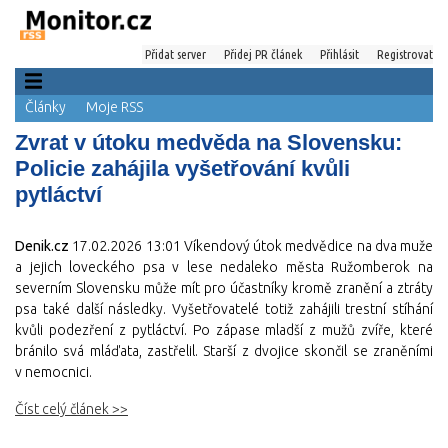
Přidat server
Přidej PR článek
Přihlásit
Registrovat
Články
Moje RSS
Zvrat v útoku medvěda na Slovensku:
Policie zahájila vyšetřování kvůli
pytláctví
Denik.cz
17.02.2026 13:01
Víkendový útok medvědice na dva muže
a jejich loveckého psa v lese nedaleko města Ružomberok na
severním Slovensku může mít pro účastníky kromě zranění a ztráty
psa také další následky. Vyšetřovatelé totiž zahájili trestní stíhání
kvůli podezření z pytláctví. Po zápase mladší z mužů zvíře, které
bránilo svá mláďata, zastřelil. Starší z dvojice skončil se zraněními
v nemocnici.
Číst celý článek >>