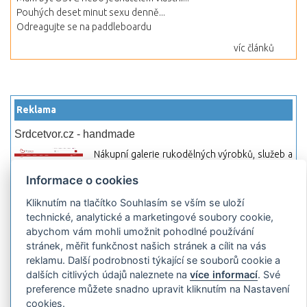
Pouhých deset minut sexu denně...
Odreagujte se na paddleboardu
víc článků
Reklama
Srdcetvor.cz - handmade
Nákupní galerie rukodělných výrobků, služeb a
materiálů. Můžete si zde otevřít svůj obchod a
Informace o cookies
začít prodávat nebo jen nakupovat.
Kliknutím na tlačítko Souhlasím se vším se uloží
Hledej-hosting.cz - webhosting, VPS
technické, analytické a marketingové soubory cookie,
hosting
abychom vám mohli umožnit pohodlné používání
Přehled webhostingových, multihosting a VPS
stránek, měřit funkčnost našich stránek a cílit na vás
hosting programů s možností jejich
reklamu. Další podrobnosti týkající se souborů cookie a
pokročilého vyhledávání a porovnávání.
dalších citlivých údajů naleznete na
více informací
. Své
Najděte si jednoduše vhodný hosting.
preference můžete snadno upravit kliknutím na Nastavení
cookies.