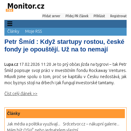
Přidat server
Přidej PR článek
Přihlásit
Registrovat
Články
Moje RSS
Petr Šmíd : Když startupy rostou, české
fondy je opouštějí. Už na to nemají
Lupa.cz
17.02.2026 11:20
Je to prý občas jízda na tygrovi – tak Petr
Šmíd popisuje svoji práci v investičním fondu Rockaway Ventures.
Mluvili jsme spolu o tom, proč se kapitálu v Česku nedostává, jak
moc byznys stojí na drbech i jak fungují investorské tamtamy.
Číst celý článek >>
Články
Jak média a politika využívají...
Srdcetvor.cz – nákupní galerie...
Mám být OSVČ nebo jednatelem vlastní...