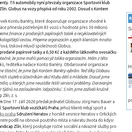
nty. Tři automobily nyní převzaly organizace Sportovní klub
Zlín. Globus na vozy přispívá od roku 2002. Dosud s Kontem
R
ěvek Kontu Bariéry, které doporučuje organizace vhodné k
áce přinesla potřebným 83 vozů v hodnotě přes 30 milionů
S
eme finance z prodaných papírových tašek a recyklovatelných
kologičtější cestou. Přejeme organizacím a jejich klientům mnoho
fová, tisková mluvčí společnosti Globus.
é prodané papírové tašky a 0,50 Kč z každého látkového ovosáčku
tečné, že jsme mohli pomoci již tolika organizacím. Mám z této
rků, ředitelka nadace Konto Bariéry. Obdarované organizace
H
me šťastní, že jsme byli Kontem Bariéry vybráni. Teď díky Globusu
h služeb a účastníkům akcí Klubu dětí a mládeže. Dosud jsme
idla, u kterých jsme neustále řešili servisní problémy. Darovaným
r týdnů na zaslouženém 'odpočinku'. S ním jsme zažívali krušné
Zlín, z. s.
po
ým
Dne 17. září 2020 předali jednatel Globusu Jörg Hans Bauer a
 Sportovní klub vozíčkářů Praha
, jehož klienti milují sport a
kv-praha
Sdružení Neratov
z horské vesnice Neratov v Orlických
 nimi podílí na obnově poutního místa a návratu života do kdysi
ndicap Zlín
, který poskytuje ročně sociální a návazné služby pro