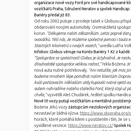
organizace nové vozy Ford pro své handicapované klie
vozíčkářů Praha, Sdružení Neratov a spolek Handicap 
Bariéry předal již 83.
Od roku 2002 putuje z prodeje tašek v Globusu přísp
obdarování novými automobily. Osmnáctiletá spolupr
korun.
"Děkujeme našim zákazníkům. Letos poprvé daruj
ovosáčků. Těší nás, že můžeme společně pomoci i touto e
šťastných kilometrů v nových vozech,"
uvedla Lutfia Vol
Infobox: Globus věnuje na Konto Bariéry 1 Kč z každ
"Spolupráce se společností Globus je úctyhodná. Je nesku
dlouhodobé spolupráce velikou radost,"
řekla Božena Ji
nová auta nutně potřebovaly.
"Ani netušíte, jak moc js
budeme mnohem lépe pomáhat našim klientům Dopravníc
kvůli pořizovacím nákladům vždy kupovali notně ojetá voz
autem nahradíme našeho stařečka Ford, který stojí už pá
chvíle,"
vysvětlil Aleš Chudárek, ředitel spolku Handicap 
Nové tři vozy putují vozíčkářům a mentálně postižen
Božena Jirků vozy
zástupcům neziskových organizací:
nezastaví je žádná výzva.
https://www.skvpraha.org/s
horách, které pomáhá lidem s postižením i tím, že se s
vysídlené vesnice.
https://www.neratov.cz/
Spolek Ha