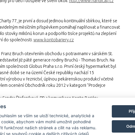
ramy pro děti i dospělé ve svém okolí.
http://www.handicap.cz
harty 77, je první a dosud jedinou kontinuální sbírkou, které se
 pravidelným měsíčním příspěvkem pomáhají naplňovat a financovat
lo stovky miliónů korun a podpořilo tisíce projektů na zlepšení
ní do společnosti.
www.kontobariery.cz
8 Franz Bruch otevřením obchodu s potravinami v sárském St.
edstavitel již páté generace rodiny Bruchů - Thomas Bruch. Na
ím společnosti Globus Praha s.r.o. První český hypermarket byl
učasné době se na území České republiky nachází 15
tní výrobou v řeznictví, úplnou pekárenskou produkcí včetně
žitelem ocenění Obchodník roku 2012 v kategorii "Prodejce
te: Sandra Štefaniková, PR a komunikace Konto Bariéry
ichova 5, 110 00 Praha 1
www.kontobariery.cz
Lutfia Volfová,
ies
s.cz
ČTK ke zprávě vydává obrazovou přílohu, která je k dispozici
Při
Souhlasím se vším se uloží technické, analytické a
 cookie, abychom vám mohli umožnit pohodlné
Odm
it funkčnost našich stránek a cílit na vás reklamu.
jící se souborů cookie a dalších citlivých údajů