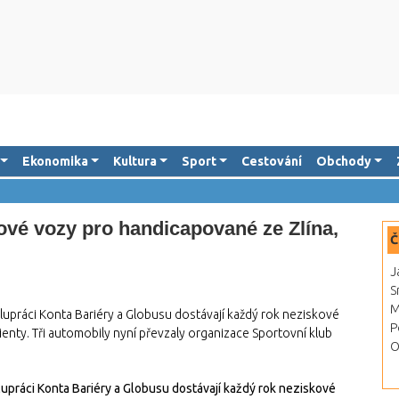
Ekonomika
Kultura
Sport
Cestování
Obchody
ové vozy pro handicapované ze Zlína,
Č
J
S
M
upráci Konta Bariéry a Globusu dostávají každý rok neziskové
P
nty. Tři automobily nyní převzaly organizace Sportovní klub
O
práci Konta Bariéry a Globusu dostávají každý rok neziskové