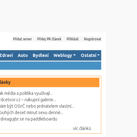
Přidat server
Přidej PR článek
Přihlásit
Registrovat
Zdraví
Auto
Bydlení
Weblogy
Ostatní
lánky
ak média a politika využívají...
rdcetvor.cz – nákupní galerie...
ám být OSVČ nebo jednatelem vlastní...
ouhých deset minut sexu denně...
dreagujte se na paddleboardu
víc článků