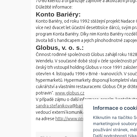
70-80 klientů a organizuje zájmové a aktivizační prog
Důležité informace:
Konto Bariéry:
Konto Bariéry, od roku 1992 stěžejní projekt Nadace C
více než dvacet let účastní desetitisíce dárců, svým
program Konta Bariéry. Díky nim Konto Bariéry rozděli
života lidí s handicapem a jejich plnohodnotné zapoje
Globus, v. o. s.:
Činnost rodinné společnosti Globus zahájil roku 182
Wendelu. V současné době stojí v čele společnosti př
český trh vstoupil holding Globus v roce 1991 založen
otevřen 4. listopadu 1996 v Brně - Ivanovicích. V so
hypermarketů. Hypermarkety disponují kompletní vlas
cukrářství a vlastními restauracemi. Globus ČR je dr
potravin".
www.globus.cz
V případě zájmu o další informace, prosím, kontaktuj
sandra.stefanikova@bariery.cz
Konto Bariéry Melantr
Informace o cook
vedoucí externí komunikace Globus
l.volfova@globu
Kliknutím na tlačítko 
na adrese
http://www.protext.cz
.
marketingové soubory
používání stránek, měř
Další podrobnosti týka