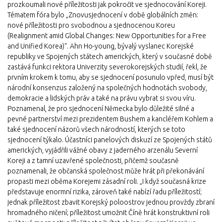
prozkoumali nové příležitosti jak pokročit ve sjednocování Koreji.
Tématem fóra bylo „Znovusjednocení v době globálních změn:
nové příležitosti pro svobodnou a sjednocenou Koreu
(Realignment amid Global Changes: New Opportunities for a Free
and Unified Korea)“. Ahn Ho-young, bývalý vyslanec Korejské
republiky ve Spojených státech amerických, který v současné době
zastává funkci rektora Univerzity severokorejských studií, řekl, že
prvním krokem k tomu, aby se sjednocení posunulo vpřed, musí být
národní konsenzus založený na společných hodnotách svobody,
demokracie a lidských práv a také na právu vybrat si svou víru.
Poznamenal, že pro sjednocení Německa bylo důležité silné a
pevné partnerství mezi prezidentem Bushem a kancléřem Kohlem a
také sjednocení názorů všech národností, kterých se toto
sjednocení týkalo. Účastníci panelových diskuzí ze Spojených států
amerických, vyjádřili vážné obavy z jaderného arzenálu Severní
Koreji a z tamní uzavřené společnosti, přičemž současně
poznamenali, že občanská společnost může hrát při překonávání
propasti mezi oběma Korejemi zásadní roli. „I když současná krize
představuje enormní rizika, zároveň také nabízí řadu příležitostí;
jednak příležitost zbavit Korejský poloostrov jednou provždy zbraní
hromadného ničení; příležitost umožnit Číně hrát konstruktivní roli