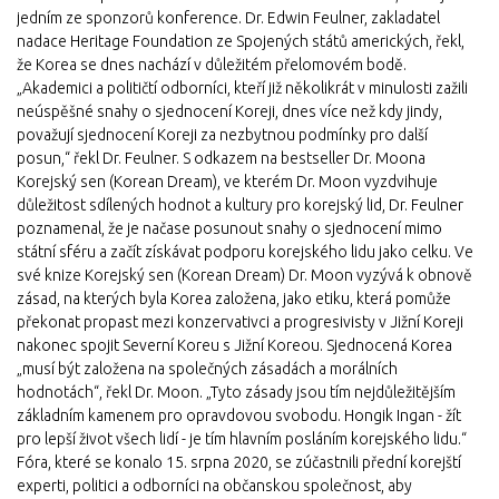
jedním ze sponzorů konference. Dr. Edwin Feulner, zakladatel
nadace Heritage Foundation ze Spojených států amerických, řekl,
že Korea se dnes nachází v důležitém přelomovém bodě.
„Akademici a političtí odborníci, kteří již několikrát v minulosti zažili
neúspěšné snahy o sjednocení Koreji, dnes více než kdy jindy,
považují sjednocení Koreji za nezbytnou podmínky pro další
posun,“ řekl Dr. Feulner. S odkazem na bestseller Dr. Moona
Korejský sen (Korean Dream), ve kterém Dr. Moon vyzdvihuje
důležitost sdílených hodnot a kultury pro korejský lid, Dr. Feulner
poznamenal, že je načase posunout snahy o sjednocení mimo
státní sféru a začít získávat podporu korejského lidu jako celku. Ve
své knize Korejský sen (Korean Dream) Dr. Moon vyzývá k obnově
zásad, na kterých byla Korea založena, jako etiku, která pomůže
překonat propast mezi konzervativci a progresivisty v Jižní Koreji
nakonec spojit Severní Koreu s Jižní Koreou. Sjednocená Korea
„musí být založena na společných zásadách a morálních
hodnotách“, řekl Dr. Moon. „Tyto zásady jsou tím nejdůležitějším
základním kamenem pro opravdovou svobodu. Hongik Ingan - žít
pro lepší život všech lidí - je tím hlavním posláním korejského lidu.“
Fóra, které se konalo 15. srpna 2020, se zúčastnili přední korejští
experti, politici a odborníci na občanskou společnost, aby