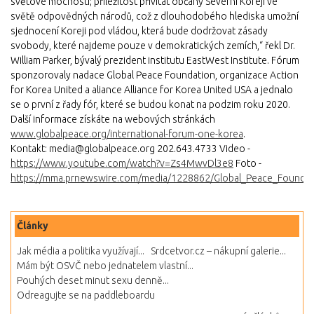
světové mocnosti; příležitost přivítat občany Severní Koreji ve
světě odpovědných národů, což z dlouhodobého hlediska umožní
sjednocení Koreji pod vládou, která bude dodržovat zásady
svobody, které najdeme pouze v demokratických zemích,“ řekl Dr.
William Parker, bývalý prezident institutu EastWest Institute. Fórum
sponzorovaly nadace Global Peace Foundation, organizace Action
for Korea United a aliance Alliance for Korea United USA a jednalo
se o první z řady fór, které se budou konat na podzim roku 2020.
Další informace získáte na webových stránkách
www.globalpeace.org/international-forum-one-korea
.
Kontakt: media@globalpeace.org 202.643.4733 Video -
https://www.youtube.com/watch?v=Zs4MwvDl3e8
Foto -
https://mma.prnewswire.com/media/1228862/Global_Peace_Foundat
Články
Jak média a politika využívají...
Srdcetvor.cz – nákupní galerie...
Mám být OSVČ nebo jednatelem vlastní...
Pouhých deset minut sexu denně...
Odreagujte se na paddleboardu