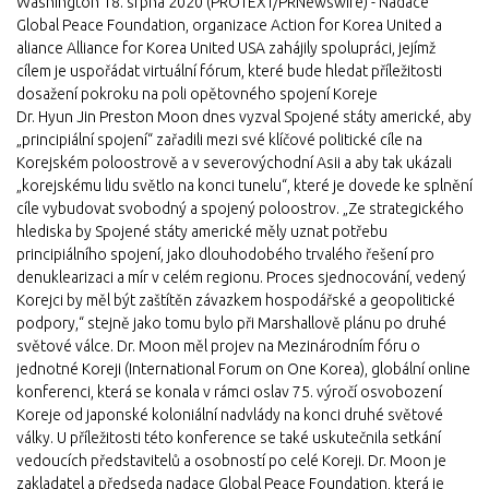
Washington 18. srpna 2020 (PROTEXT/PRNewswire) - Nadace
Global Peace Foundation, organizace Action for Korea United a
aliance Alliance for Korea United USA zahájily spolupráci, jejímž
cílem je uspořádat virtuální fórum, které bude hledat příležitosti
dosažení pokroku na poli opětovného spojení Koreje
Dr. Hyun Jin Preston Moon dnes vyzval Spojené státy americké, aby
„principiální spojení“ zařadili mezi své klíčové politické cíle na
Korejském poloostrově a v severovýchodní Asii a aby tak ukázali
„korejskému lidu světlo na konci tunelu“, které je dovede ke splnění
cíle vybudovat svobodný a spojený poloostrov. „Ze strategického
hlediska by Spojené státy americké měly uznat potřebu
principiálního spojení, jako dlouhodobého trvalého řešení pro
denuklearizaci a mír v celém regionu. Proces sjednocování, vedený
Korejci by měl být zaštítěn závazkem hospodářské a geopolitické
podpory,“ stejně jako tomu bylo při Marshallově plánu po druhé
světové válce. Dr. Moon měl projev na Mezinárodním fóru o
jednotné Koreji (International Forum on One Korea), globální online
konferenci, která se konala v rámci oslav 75. výročí osvobození
Koreje od japonské koloniální nadvlády na konci druhé světové
války. U příležitosti této konference se také uskutečnila setkání
vedoucích představitelů a osobností po celé Koreji. Dr. Moon je
zakladatel a předseda nadace Global Peace Foundation, která je