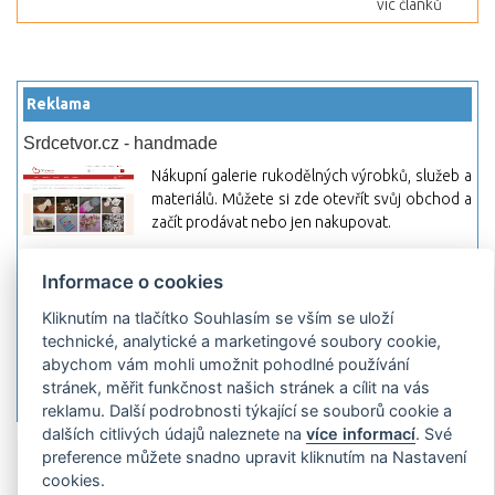
víc článků
Reklama
Srdcetvor.cz - handmade
Nákupní galerie rukodělných výrobků, služeb a
materiálů. Můžete si zde otevřít svůj obchod a
začít prodávat nebo jen nakupovat.
Hledej-hosting.cz - webhosting, VPS
Informace o cookies
hosting
Přehled webhostingových, multihosting a VPS
Kliknutím na tlačítko Souhlasím se vším se uloží
hosting programů s možností jejich
technické, analytické a marketingové soubory cookie,
pokročilého vyhledávání a porovnávání.
abychom vám mohli umožnit pohodlné používání
Najděte si jednoduše vhodný hosting.
stránek, měřit funkčnost našich stránek a cílit na vás
reklamu. Další podrobnosti týkající se souborů cookie a
dalších citlivých údajů naleznete na
více informací
. Své
preference můžete snadno upravit kliknutím na Nastavení
Přidat server
Propagace
Co je RSS
o
cookies.
rssMonitor.cz
Partneři
Reklama
Podmínky používání
Ochrana