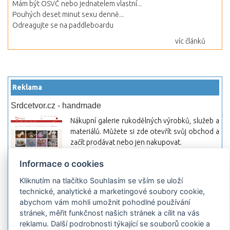
Mám být OSVČ nebo jednatelem vlastní...
Pouhých deset minut sexu denně...
Odreagujte se na paddleboardu
víc článků
Reklama
Srdcetvor.cz - handmade
Nákupní galerie rukodělných výrobků, služeb a
materiálů. Můžete si zde otevřít svůj obchod a
začít prodávat nebo jen nakupovat.
Hledej-hosting.cz - webhosting, VPS
Informace o cookies
hosting
Kliknutím na tlačítko Souhlasím se vším se uloží
Přehled webhostingových, multihosting a VPS
technické, analytické a marketingové soubory cookie,
hosting programů s možností jejich
abychom vám mohli umožnit pohodlné používání
pokročilého vyhledávání a porovnávání.
stránek, měřit funkčnost našich stránek a cílit na vás
Najděte si jednoduše vhodný hosting.
reklamu. Další podrobnosti týkající se souborů cookie a