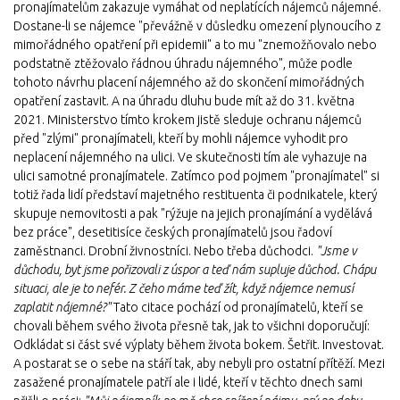
pronajímatelům zakazuje vymáhat od neplatících nájemců nájemné.
Dostane-li se nájemce "převážně v důsledku omezení plynoucího z
mimořádného opatření při epidemii" a to mu "znemožňovalo nebo
podstatně ztěžovalo řádnou úhradu nájemného", může podle
tohoto návrhu placení nájemného až do skončení mimořádných
opatření zastavit. A na úhradu dluhu bude mít až do 31. května
2021. Ministerstvo tímto krokem jistě sleduje ochranu nájemců
před "zlými" pronajímateli, kteří by mohli nájemce vyhodit pro
neplacení nájemného na ulici. Ve skutečnosti tím ale vyhazuje na
ulici samotné pronajímatele. Zatímco pod pojmem "pronajímatel" si
totiž řada lidí představí majetného restituenta či podnikatele, který
skupuje nemovitosti a pak "rýžuje na jejich pronajímání a vydělává
bez práce", desetitisíce českých pronajímatelů jsou řadoví
zaměstnanci. Drobní živnostníci. Nebo třeba důchodci.
"Jsme v
důchodu, byt jsme pořizovali z úspor a teď nám supluje důchod. Chápu
situaci, ale je to nefér. Z čeho máme teď žít, když nájemce nemusí
zaplatit nájemné?"
Tato citace pochází od pronajímatelů, kteří se
chovali během svého života přesně tak, jak to všichni doporučují:
Odkládat si část své výplaty během života bokem. Šetřit. Investovat.
A postarat se o sebe na stáří tak, aby nebyli pro ostatní přítěží. Mezi
zasažené pronajímatele patří ale i lidé, kteří v těchto dnech sami