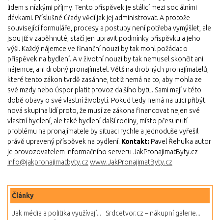
lidem s nízkými příjmy. Tento příspěvek je stálicí mezi sociálními
dávkami. Příslušné úřady vědí jak jej administrovat. A protože
související formuláře, procesy a postupy není potřeba vymýšlet, ale
jsou již v zaběhnuté, stačí jen upravit podmínky příspěvku a jeho
výši. Každý nájemce ve finanční nouzi by tak mohl požádat o
příspěvek na bydlení. A v životní nouzi by tak nemusel skončit ani
nájemce, ani drobný pronajímatel. Většina drobných pronajímatelů,
které tento zákon tvrdě zasáhne, totiž nemá na to, aby mohla ze
své mzdy nebo úspor platit provoz dalšího bytu. Sami mají v této
době obavy o své vlastní živobytí. Pokud tedy nemá na ulici přibýt
nová skupina lidí proto, že musí ze zákona financovat nejen své
vlastní bydlení, ale také bydlení další rodiny, místo přesunutí
problému na pronajímatele by situaci rychle a jednoduše vyřešil
právě upravený příspěvek na bydlení.
Kontakt:
Pavel Řehulka autor
je provozovatelem informačního serveru JakPronajimatByty.cz
info@jakpronajimatbyty.cz
www.JakPronajimatByty.cz
Články
Jak média a politika využívají...
Srdcetvor.cz – nákupní galerie...