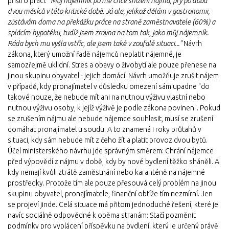
přišli o práci:
"Můj nájemník po mě chce snížení nájmu, prý po dobu
dvou měsíců v této kritické době. Já ale, jelikož dělám v gastronomii,
zůstávám doma na překážku práce na straně zaměstnavatele (60%) a
splácím hypotéku, tudíž jsem zrovna na tom tak, jako můj nájemník.
Ráda bych mu vyšla vstříc, ale jsem také v zoufalé situaci..."
Návrh
zákona, který umožní řadě nájemců neplatit nájemné, je
samozřejmě uklidní. Stres a obavy o živobytí ale pouze přenese na
jinou skupinu obyvatel - jejich domácí. Návrh umožňuje zrušit nájem
v případě, kdy pronajímatel v důsledku omezení sám upadne "do
takové nouze, že nebude mít ani na nutnou výživu vlastní nebo
nutnou výživu osoby, k jejíž výživě je podle zákona povinen". Pokud
se zrušením nájmu ale nebude nájemce souhlasit, musí se zrušení
domáhat pronajímatel u soudu. A to znamená i roky průtahů v
situaci, kdy sám nebude mít z čeho žít a platit provoz dvou bytů.
Účel ministerského návrhu jde správným směrem: Chrání nájemce
před výpovědí z nájmu v době, kdy by nové bydlení těžko sháněli. A
kdy nemají kvůli ztrátě zaměstnání nebo karanténě na nájemné
prostředky. Protože tím ale pouze přesouvá celý problém na jinou
skupinu obyvatel, pronajímatele, finanční obtíže tím nezmírní. Jen
se projeví jinde. Celá situace má přitom jednoduché řešení, které je
navíc sociálně odpovědné k oběma stranám: Stačí pozměnit
podmínky pro vyplácení příspěvku na bydlení, který je určený právě