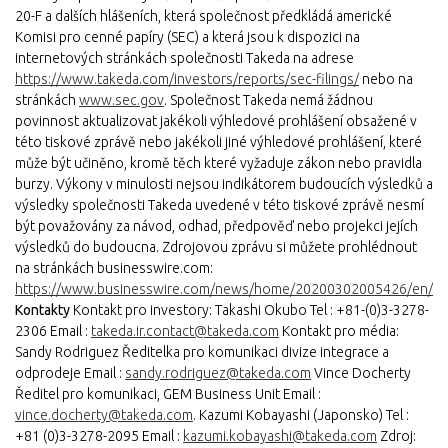
20-F a dalších hlášeních, která společnost předkládá americké
Komisi pro cenné papíry (SEC) a která jsou k dispozici na
internetových stránkách společnosti Takeda na adrese
https://www.takeda.com/investors/reports/sec-filings/
nebo na
stránkách
www.sec.gov
. Společnost Takeda nemá žádnou
povinnost aktualizovat jakékoli výhledové prohlášení obsažené v
této tiskové zprávě nebo jakékoli jiné výhledové prohlášení, které
může být učiněno, kromě těch které vyžaduje zákon nebo pravidla
burzy. Výkony v minulosti nejsou indikátorem budoucích výsledků a
výsledky společnosti Takeda uvedené v této tiskové zprávě nesmí
být považovány za návod, odhad, předpověď nebo projekci jejích
výsledků do budoucna. Zdrojovou zprávu si můžete prohlédnout
na stránkách businesswire.com:
https://www.businesswire.com/news/home/20200302005426/en/
Kontakty
Kontakt pro investory: Takashi Okubo Tel : +81-(0)3-3278-
2306 Email :
takeda.ir.contact@takeda.com
Kontakt pro média:
Sandy Rodriguez Ředitelka pro komunikaci divize integrace a
odprodeje Email :
sandy.rodriguez@takeda.com
Vince Docherty
Ředitel pro komunikaci, GEM Business Unit Email :
vince.docherty@takeda.com
. Kazumi Kobayashi (Japonsko) Tel :
+81 (0)3-3278-2095 Email :
kazumi.kobayashi@takeda.com
Zdroj: