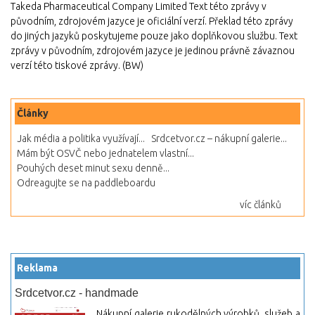
Takeda Pharmaceutical Company Limited Text této zprávy v
původním, zdrojovém jazyce je oficiální verzí. Překlad této zprávy
do jiných jazyků poskytujeme pouze jako doplňkovou službu. Text
zprávy v původním, zdrojovém jazyce je jedinou právně závaznou
verzí této tiskové zprávy. (BW)
Články
Jak média a politika využívají...
Srdcetvor.cz – nákupní galerie...
Mám být OSVČ nebo jednatelem vlastní...
Pouhých deset minut sexu denně...
Odreagujte se na paddleboardu
víc článků
Reklama
Srdcetvor.cz - handmade
Nákupní galerie rukodělných výrobků, služeb a