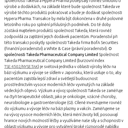
Společnosti Takeda a Hypera Pharma podepsaly rovněž smlouvu o
výrobě a dodávkách, na základě které bude společnost Takeda ve
výrobě těchto produktů pokračovat a bude je dodávat společnosti
Hypera Pharma. Transakce by měla být dokončena v druhé polovině
letošního roku po splnění příslušných podmínek. Do té doby
zůstává majitelem produktů společnost Takeda, která rovněž
zodpovídá za zajištění jejich dodávek pacientům. Poradenství při
této transakci poskytly společnosti Takeda firma BofA Securities
(finanční poradenství) a White & Case (právní poradenství).
O
společnosti Takeda Pharmaceutical Company Limited
Společnost
Takeda Pharmaceutical Company Limited (burzovní index
TSE:4502/NYSE:TAK
) je světová jednička v oblasti výroby léčiv na
bázi výzkumu a vývoje se sídlem v Japonsku, která usiluje o to, aby
pacientům zajistila lepší zdraví a světlejší budoucnost
prostřednictvím vysoce moderních léčiv vyvinutých na základě
vědeckých objevů. Výzkum a vývoj společnosti Takeda se zaměřuje
na čtyři terapeutické oblasti, jako je onkologie, vzácné choroby,
neurobiologie a gastroenterologie (GI). Cíleně investujeme rovněž
do výzkumu a vývoje léčiv na bázi plazmy a vakcín. Zaměřujeme se
na vývoj vysoce moderních léčiv, která mění životy lidí, posouvají
hranice nových možností léčby a využíváme naše síly a schopnosti v
oblasti výzkumu a vývoje pro vytváření široké různorodé nabídky