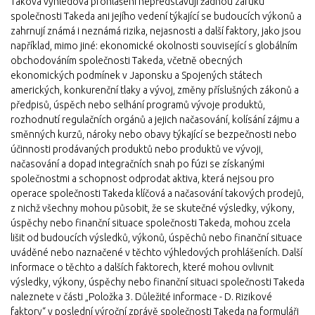
Taková výhledová prohlášení nepředstavují žádnou záruku
společnosti Takeda ani jejího vedení týkající se budoucích výkonů a
zahrnují známá i neznámá rizika, nejasnosti a další faktory, jako jsou
například, mimo jiné: ekonomické okolnosti související s globálním
obchodováním společnosti Takeda, včetně obecných
ekonomických podmínek v Japonsku a Spojených státech
amerických, konkurenční tlaky a vývoj, změny příslušných zákonů a
předpisů, úspěch nebo selhání programů vývoje produktů,
rozhodnutí regulačních orgánů a jejich načasování, kolísání zájmu a
směnných kurzů, nároky nebo obavy týkající se bezpečnosti nebo
účinnosti prodávaných produktů nebo produktů ve vývoji,
načasování a dopad integračních snah po fúzi se získanými
společnostmi a schopnost odprodat aktiva, která nejsou pro
operace společnosti Takeda klíčová a načasování takových prodejů,
z nichž všechny mohou působit, že se skutečné výsledky, výkony,
úspěchy nebo finanční situace společnosti Takeda, mohou zcela
lišit od budoucích výsledků, výkonů, úspěchů nebo finanční situace
uváděné nebo naznačené v těchto výhledových prohlášeních. Další
informace o těchto a dalších faktorech, které mohou ovlivnit
výsledky, výkony, úspěchy nebo finanční situaci společnosti Takeda
naleznete v části „Položka 3. Důležité informace - D. Rizikové
faktory“ v poslední výroční zprávě společnosti Takeda na formuláři