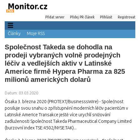
Přidat server
Přidej PR článek
Přihlásit
Registrovat
Články
Moje RSS
Společnost Takeda se dohodla na
prodeji vybraných volně prodejných
léčiv a vedlejších aktiv v Latinské
Americe firmě Hypera Pharma za 825
milionů amerických dolarů
Datum: 03.03.2020
Ósaka 3. března 2020 (PROTEXT/BusinesssWire) - Společnost
posiluje svou snahu o zpřístupnění moderních léčiv pacientům v
Latinské Americe Transakce ještě více urychlí snižování
zadluženosti Společnost Takeda Pharmaceutical Company Limited
(burzovní index TSE:4502/NYSE:TAK)...