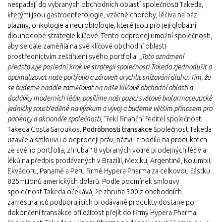
nespadají do vybraných obchodních oblastí společnosti Takeda,
kterými jsou gastroenterologie, vzácné choroby, léčiva na bázi
plazmy, onkologie a neurobiologie, které jsou pro její globální
dlouhodobé strategie klíčové. Tento odprodej umožní společnosti,
aby se dále zaměřila na své klíčové obchodní oblasti
prostřednictvím zeštíhlení svého portfolia.
„Toto oznámení
představuje poslední krok ve strategii společnosti Takeda zjednodušit a
optimalizovat naše portfolio a zároveň urychlit snížování dluhu. Tím, že
se budeme nadále zaměřovat na naše klíčové obchodní oblasti a
dodávky moderních léčiv, posílíme naši pozici světové biofarmaceutické
jedničky soustředěné na výzkum a vývoj a budeme větším přínosem pro
pacienty a akcionáře společnosti,“
řekl finanční ředitel společnosti
Takeda Costa Saroukos.
Podrobnosti transakce
Společnost Takeda
uzavřela smlouvu o odprodeji práv, názvu a podílů na produktech
ze svého portfolia, zhruba 18 vybraných volně prodejných léčiv a
léků na předpis prodávaných v Brazílii, Mexiku, Argentině, Kolumbii,
Ekvádoru, Panamě a Peru firmě Hypera Pharma za celkovou částku
825milionů amerických dolarů. Podle podmínek smlouvy
společnost Takeda očekává, že zhruba 300 z obchodních
zaměstnanců podporujících prodávané produkty dostane po
dokončení transakce příležitost přejít do firmy Hypera Pharma.