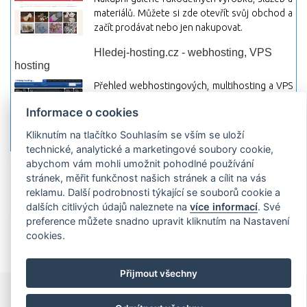
materiálů. Můžete si zde otevřít svůj obchod a
začít prodávat nebo jen nakupovat.
Hledej-hosting.cz - webhosting, VPS
hosting
Přehled webhostingových, multihosting a VPS
hosting programů s možností jejich
Informace o cookies
pokročilého vyhledávání a porovnávání.
Najděte si jednoduše vhodný hosting.
Kliknutím na tlačítko Souhlasím se vším se uloží
technické, analytické a marketingové soubory cookie,
abychom vám mohli umožnit pohodlné používání
Přidat server
Propagace
Co je RSS
o
stránek, měřit funkčnost našich stránek a cílit na vás
rssMonitor.cz
Partneři
Reklama
Podmínky používání
Ochrana
reklamu. Další podrobnosti týkající se souborů cookie a
osobních údajů
Kontakt
dalších citlivých údajů naleznete na
více informací
. Své
preference můžete snadno upravit kliknutím na Nastavení
Copyright © 2009 rssMonitor.cz Všechny práva vyhrazené. Autor a
cookies.
provozovatel nezodpovídá za obsah a jeho následky.
Přijmout všechny