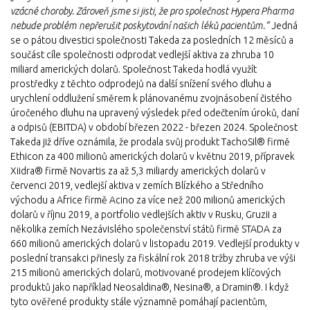
vzácné choroby. Zároveň jsme si jisti, že pro společnost Hypera Pharma
nebude problém nepřerušit poskytování našich léků pacientům.“
Jedná
se o pátou divestici společnosti Takeda za posledních 12 měsíců a
součást cíle společnosti odprodat vedlejší aktiva za zhruba 10
miliard amerických dolarů. Společnost Takeda hodlá využít
prostředky z těchto odprodejů na další snížení svého dluhu a
urychlení oddlužení směrem k plánovanému zvojnásobení čistého
úročeného dluhu na upravený výsledek před odečtením úroků, daní
a odpisů (EBITDA) v období březen 2022 - březen 2024. Společnost
Takeda již dříve oznámila, že prodala svůj produkt TachoSil® firmě
Ethicon za 400 milionů amerických dolarů v květnu 2019, přípravek
Xiidra® firmě Novartis za až 5,3 miliardy amerických dolarů v
červenci 2019, vedlejší aktiva v zemích Blízkého a Středního
východu a Africe firmě Acino za více než 200 milionů amerických
dolarů v říjnu 2019, a portfolio vedlejších aktiv v Rusku, Gruzii a
několika zemích Nezávislého společenství států firmě STADA za
660 milionů amerických dolarů v listopadu 2019. Vedlejší produkty v
poslední transakci přinesly za fiskální rok 2018 tržby zhruba ve výši
215 milionů amerických dolarů, motivované prodejem klíčových
produktů jako například Neosaldina®, Nesina®, a Dramin®. I když
tyto ověřené produkty stále významně pomáhají pacientům,