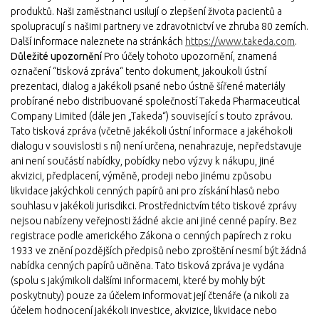
produktů. Naši zaměstnanci usilují o zlepšení života pacientů a
spolupracují s našimi partnery ve zdravotnictví ve zhruba 80 zemích.
Další informace naleznete na stránkách
https://www.takeda.com
.
Důležité upozornění
Pro účely tohoto upozornění, znamená
označení “tisková zpráva“ tento dokument, jakoukoli ústní
prezentaci, dialog a jakékoli psané nebo ústně šířené materiály
probírané nebo distribuované společností Takeda Pharmaceutical
Company Limited (dále jen „Takeda“) související s touto zprávou.
Tato tisková zpráva (včetně jakékoli ústní informace a jakéhokoli
dialogu v souvislosti s ní) není určena, nenahrazuje, nepředstavuje
ani není součástí nabídky, pobídky nebo výzvy k nákupu, jiné
akvizici, předplacení, výměně, prodeji nebo jinému způsobu
likvidace jakýchkoli cenných papírů ani pro získání hlasů nebo
souhlasu v jakékoli jurisdikci. Prostřednictvím této tiskové zprávy
nejsou nabízeny veřejnosti žádné akcie ani jiné cenné papíry. Bez
registrace podle amerického Zákona o cenných papírech z roku
1933 ve znění pozdějších předpisů nebo zproštění nesmí být žádná
nabídka cenných papírů učiněna. Tato tisková zpráva je vydána
(spolu s jakýmikoli dalšími informacemi, které by mohly být
poskytnuty) pouze za účelem informovat její čtenáře (a nikoli za
účelem hodnocení jakékoli investice, akvizice, likvidace nebo