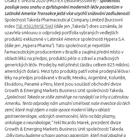
Ósaka 3. března 2020 (PROTEXT/BusinesssWire) -
Společnost
posiluje svou snahu o zpřístupnění moderních léčiv pacientům v
Latinské Americe Transakce ještě více urychlí snižování zadluženosti
Společnost Takeda Pharmaceutical Company Limited (burzovní
index
TSE:4502/NYSE:TAK
) (dále jen „Takeda“) dnes oznámila, že
uzavřela smlouvu o odprodeji portfolia vybraných vedlejších
produktů exkluzivně v Latinské Americe společnosti Hypera S.A.
(dále jen „Hypera Pharma“). Tato společnost je největším
farmaceutickým producentem v Brazílii a zaujímá přední místo v
oblasti léků na předpis, produktů péče o zdraví a značkových
generických léčiv. Prodej by měl přinést částku celkem 825 miliónů
amerických dolarů. Mezi tyto produkty patří volně prodejná léčiva i
léky na předpis prodávané v Brazílii, Mexiku, Argentině, Kolumbii,
Ekvádoru, Panamě a Peru, které jsou součástí obchodní divize
Growth & Emerging Markets Business Unit společnosti Takeda.
„Společnost Takeda se stále zaměřuje na rozvíjející se trhy a Latinskou
Ameriku. Tento odprodej nám umožní směřovat naše investice do těch
zemí, které mají zájem o naše vysoce moderní léky v oblasti
gastroenterologie, vzácných onemocnění, léčiv na bázi plazmy,
onkologie a neurobiologie,“
řekl Ricardo Marek, prezident divize
Growth & Emerging Markets Business Unit společnosti Takeda.
„Díky tomu budeme schopni pomoci pacientům, kteří mají závažné a