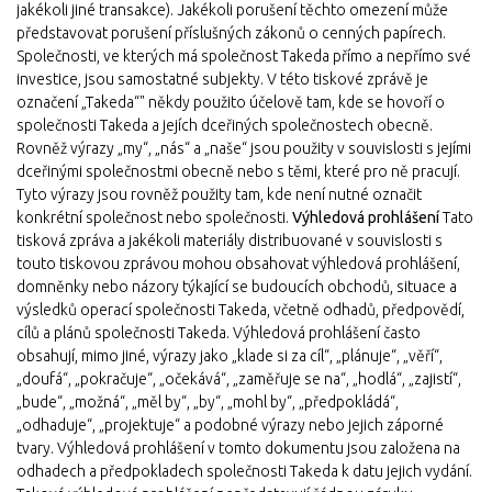
jakékoli jiné transakce). Jakékoli porušení těchto omezení může
představovat porušení příslušných zákonů o cenných papírech.
Společnosti, ve kterých má společnost Takeda přímo a nepřímo své
investice, jsou samostatné subjekty. V této tiskové zprávě je
označení „Takeda“" někdy použito účelově tam, kde se hovoří o
společnosti Takeda a jejích dceřiných společnostech obecně.
Rovněž výrazy „my“, „nás“ a „naše“ jsou použity v souvislosti s jejími
dceřinými společnostmi obecně nebo s těmi, které pro ně pracují.
Tyto výrazy jsou rovněž použity tam, kde není nutné označit
konkrétní společnost nebo společnosti.
Výhledová prohlášení
Tato
tisková zpráva a jakékoli materiály distribuované v souvislosti s
touto tiskovou zprávou mohou obsahovat výhledová prohlášení,
domněnky nebo názory týkající se budoucích obchodů, situace a
výsledků operací společnosti Takeda, včetně odhadů, předpovědí,
cílů a plánů společnosti Takeda. Výhledová prohlášení často
obsahují, mimo jiné, výrazy jako „klade si za cíl“, „plánuje“, „věří“,
„doufá“, „pokračuje“, „očekává“, „zaměřuje se na“, „hodlá“, „zajistí“,
„bude“, „možná“, „měl by“, „by“, „mohl by“, „předpokládá“,
„odhaduje“, „projektuje“ a podobné výrazy nebo jejich záporné
tvary. Výhledová prohlášení v tomto dokumentu jsou založena na
odhadech a předpokladech společnosti Takeda k datu jejich vydání.