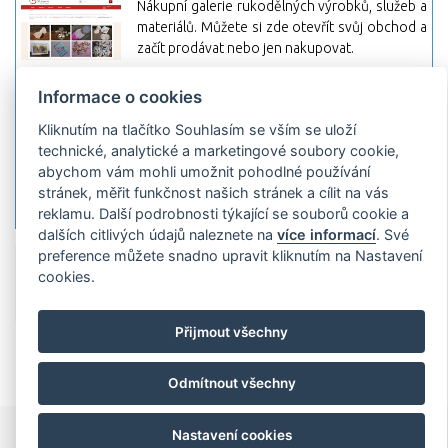
Nákupní galerie rukodělných výrobků, služeb a
materiálů. Můžete si zde otevřít svůj obchod a
začít prodávat nebo jen nakupovat.
Hledej-hosting.cz - webhosting, VPS
Informace o cookies
hosting
Kliknutím na tlačítko Souhlasím se vším se uloží
Přehled webhostingových, multihosting a VPS
technické, analytické a marketingové soubory cookie,
hosting programů s možností jejich
abychom vám mohli umožnit pohodlné používání
pokročilého vyhledávání a porovnávání.
stránek, měřit funkčnost našich stránek a cílit na vás
Najděte si jednoduše vhodný hosting.
reklamu. Další podrobnosti týkající se souborů cookie a
dalších citlivých údajů naleznete na
více informací
. Své
preference můžete snadno upravit kliknutím na Nastavení
Přidat server
Propagace
Co je RSS
o
cookies.
rssMonitor.cz
Partneři
Reklama
Podmínky používání
Ochrana
osobních údajů
Kontakt
Přijmout všechny
Copyright © 2009 rssMonitor.cz Všechny práva vyhrazené. Autor a
provozovatel nezodpovídá za obsah a jeho následky.
Odmítnout všechny
Nastavení cookies