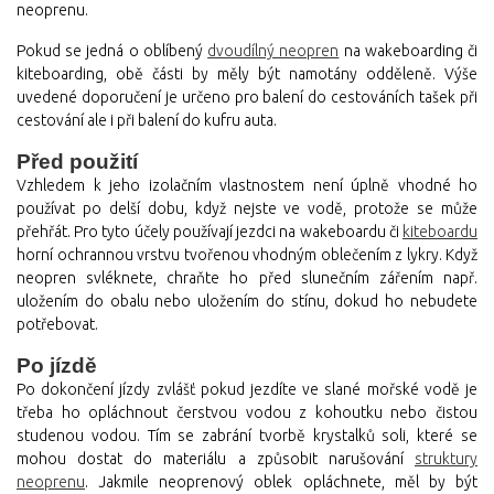
neoprenu.
Pokud se jedná o oblíbený
dvoudílný neopren
na wakeboarding či
kiteboarding, obě části by měly být namotány odděleně. Výše
uvedené doporučení je určeno pro balení do cestováních tašek při
cestování ale i při balení do kufru auta.
Před použití
Vzhledem k jeho izolačním vlastnostem není úplně vhodné ho
používat po delší dobu, když nejste ve vodě, protože se může
přehřát. Pro tyto účely používají jezdci na wakeboardu či
kiteboardu
horní ochrannou vrstvu tvořenou vhodným oblečením z lykry. Když
neopren svléknete, chraňte ho před slunečním zářením např.
uložením do obalu nebo uložením do stínu, dokud ho nebudete
potřebovat.
Po jízdě
Po dokončení jízdy zvlášť pokud jezdíte ve slané mořské vodě je
třeba ho opláchnout čerstvou vodou z kohoutku nebo čistou
studenou vodou. Tím se zabrání tvorbě krystalků soli, které se
mohou dostat do materiálu a způsobit narušování
struktury
neoprenu
. Jakmile neoprenový oblek opláchnete, měl by být