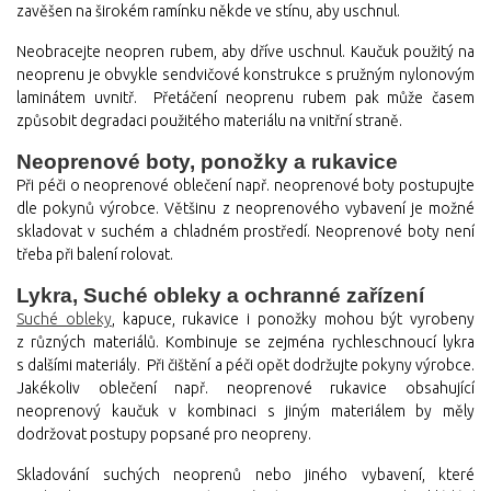
zavěšen na širokém ramínku někde ve stínu, aby uschnul.
Neobracejte neopren rubem, aby dříve uschnul. Kaučuk použitý na
neoprenu je obvykle sendvičové konstrukce s pružným nylonovým
laminátem uvnitř. Přetáčení neoprenu rubem pak může časem
způsobit degradaci použitého materiálu na vnitřní straně.
Neoprenové boty, ponožky a rukavice
Při péči o neoprenové oblečení např. neoprenové boty postupujte
dle pokynů výrobce. Většinu z neoprenového vybavení je možné
skladovat v suchém a chladném prostředí. Neoprenové boty není
třeba při balení rolovat.
Lykra, Suché obleky a ochranné zařízení
Suché obleky
, kapuce, rukavice i ponožky mohou být vyrobeny
z různých materiálů. Kombinuje se zejména rychleschnoucí lykra
s dalšími materiály. Při čištění a péči opět dodržujte pokyny výrobce.
Jakékoliv oblečení např. neoprenové rukavice obsahující
neoprenový kaučuk v kombinaci s jiným materiálem by měly
dodržovat postupy popsané pro neopreny.
Skladování suchých neoprenů nebo jiného vybavení, které