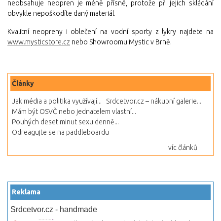
neobsahuje neopren je méně přísné, protože při jejich skládání
obvykle nepoškodíte daný materiál.
Kvalitní neopreny i oblečení na vodní sporty z lykry najdete na
www.mysticstore.cz
nebo Showroomu Mystic v Brně.
Články
Jak média a politika využívají...
Srdcetvor.cz – nákupní galerie...
Mám být OSVČ nebo jednatelem vlastní...
Pouhých deset minut sexu denně...
Odreagujte se na paddleboardu
víc článků
Reklama
Srdcetvor.cz - handmade