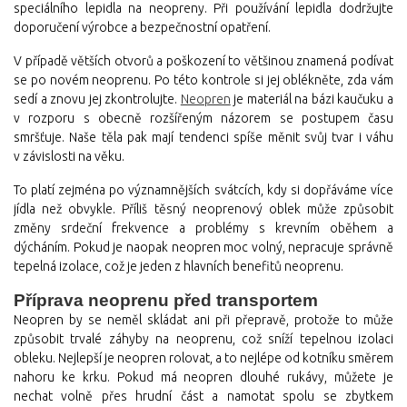
speciálního lepidla na neopreny. Při používání lepidla dodržujte
doporučení výrobce a bezpečnostní opatření.
V případě větších otvorů a poškození to většinou znamená podívat
se po novém neoprenu. Po této kontrole si jej oblékněte, zda vám
sedí a znovu jej zkontrolujte.
Neopren
je materiál na bázi kaučuku a
v rozporu s obecně rozšířeným názorem se postupem času
smršťuje. Naše těla pak mají tendenci spíše měnit svůj tvar i váhu
v závislosti na věku.
To platí zejména po významnějších svátcích, kdy si dopřáváme více
jídla než obvykle. Příliš těsný neoprenový oblek může způsobit
změny srdeční frekvence a problémy s krevním oběhem a
dýcháním. Pokud je naopak neopren moc volný, nepracuje správně
tepelná izolace, což je jeden z hlavních benefitů neoprenu.
Příprava neoprenu před transportem
Neopren by se neměl skládat ani při přepravě, protože to může
způsobit trvalé záhyby na neoprenu, což sníží tepelnou izolaci
obleku. Nejlepší je neopren rolovat, a to nejlépe od kotníku směrem
nahoru ke krku. Pokud má neopren dlouhé rukávy, můžete je
nechat volně přes hrudní část a namotat spolu se zbytkem