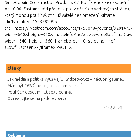
Saint-Gobain Construction Products CZ. Konference se uskuteční
od 10:00. Zasíláme kód přenosu pro vložení do webových stránek,
který mohou použít všichni uživatelé bez omezení. <iframe
id="ls_embed_1593782995"
src="https://livestream.com/accounts/17590784/events/9201473/pl
width=640&height=360&enableInfoAndActivity=true&defaultDrawer
width="640" height="360" frameborder="0" scrolling="no"
allowfullscreen> </iframe> PROTEXT
Články
Jak média a politika využívají...
Srdcetvor.cz – nákupní galerie...
Mám být OSVČ nebo jednatelem vlastní...
Pouhých deset minut sexu denně...
Odreagujte se na paddleboardu
víc článků
Reklama