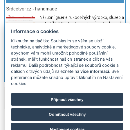
Srdcetvor.cz - handmade
Nákupní galerie rukodělných výrobků, služeb a
materiálů. Můžete si zde otevřít svůj obchod a
začít prodávat nebo jen nakupovat.
Informace o cookies
Hledej-hosting.cz - webhosting, VPS
Kliknutím na tlačítko Souhlasím se vším se uloží
hosting
technické, analytické a marketingové soubory cookie,
abychom vám mohli umožnit pohodlné používání
Přehled webhostingových, multihosting a VPS
stránek, měřit funkčnost našich stránek a cílit na vás
hosting programů s možností jejich
reklamu. Další podrobnosti týkající se souborů cookie a
pokročilého vyhledávání a porovnávání.
dalších citlivých údajů naleznete na
více informací
. Své
Najděte si jednoduše vhodný hosting.
preference můžete snadno upravit kliknutím na Nastavení
cookies.
Přidat server
Propagace
Co je RSS
o
rssMonitor.cz
Partneři
Reklama
Podmínky používání
Ochrana
Přijmout všechny
osobních údajů
Kontakt
Odmítnout všechny
Copyright © 2009 rssMonitor.cz Všechny práva vyhrazené. Autor a
provozovatel nezodpovídá za obsah a jeho následky.
Nastavení cookies