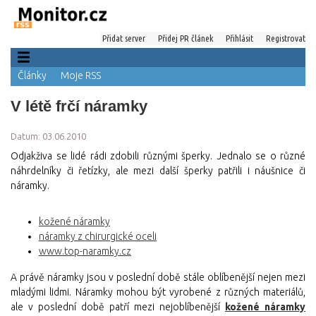
Přidat server
Přidej PR článek
Přihlásit
Registrovat
Články
Moje RSS
V létě frčí náramky
Datum: 03.06.2010
Odjakživa se lidé rádi zdobili různými šperky. Jednalo se o různé
náhrdelníky či řetízky, ale mezi další šperky patřili i náušnice či
náramky.
kožené náramky
náramky z chirurgické oceli
www.top-naramky.cz
A právě náramky jsou v poslední době stále oblíbenější nejen mezi
mladými lidmi. Náramky mohou být vyrobené z různých materiálů,
ale v poslední době patří mezi nejoblíbenější
kožené náramky