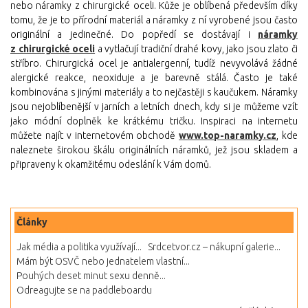
nebo náramky z chirurgické oceli. Kůže je oblíbená především díky
tomu, že je to přírodní materiál a náramky z ní vyrobené jsou často
originální a jedinečné. Do popředí se dostávají i
náramky
z chirurgické oceli
a vytlačují tradiční drahé kovy, jako jsou zlato či
stříbro. Chirurgická ocel je antialergenní, tudíž nevyvolává žádné
alergické reakce, neoxiduje a je barevně stálá. Často je také
kombinována s jinými materiály a to nejčastěji s kaučukem. Náramky
jsou nejoblíbenější v jarních a letních dnech, kdy si je můžeme vzít
jako módní doplněk ke krátkému tričku. Inspiraci na internetu
můžete najít v internetovém obchodě
www.top-naramky.cz
, kde
naleznete širokou škálu originálních náramků, jež jsou skladem a
připraveny k okamžitému odeslání k Vám domů.
Články
Jak média a politika využívají...
Srdcetvor.cz – nákupní galerie...
Mám být OSVČ nebo jednatelem vlastní...
Pouhých deset minut sexu denně...
Odreagujte se na paddleboardu