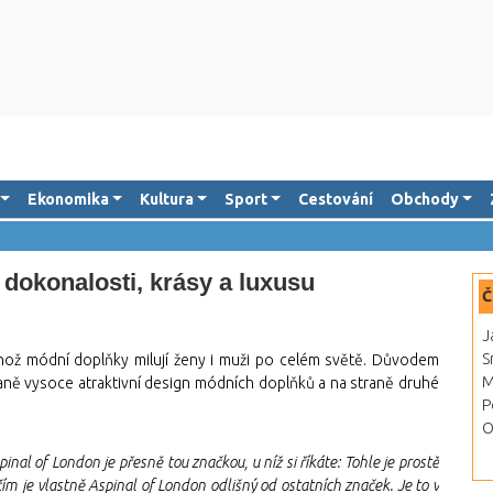
Ekonomika
Kultura
Sport
Cestování
Obchody
okonalosti, krásy a luxusu
Č
J
S
ož módní doplňky milují ženy i muži po celém světě. Důvodem
M
aně vysoce atraktivní design módních doplňků a na straně druhé
P
O
inal of London je přesně tou značkou, u níž si říkáte: Tohle je prostě
ím je vlastně Aspinal of London odlišný od ostatních značek. Je to v