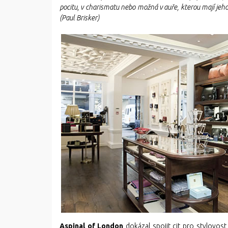
pocitu, v charismatu nebo možná v auře, kterou mají jeh
(Paul Brisker)
Aspinal of London
dokázal spojit cit pro stylovost 