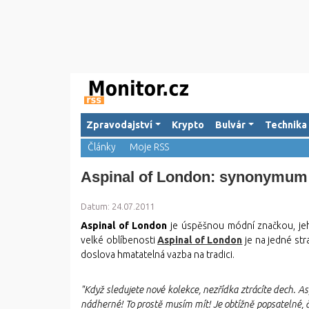
Zpravodajství
Krypto
Bulvár
Technika
Články
Moje RSS
Aspinal of London: synonymum d
Datum: 24.07.2011
Aspinal of London
je úspěšnou módní značkou, jeh
velké oblíbenosti
Aspinal of London
je na jedné str
doslova hmatatelná vazba na tradici.
"Když sledujete nové kolekce, nezřídka ztrácíte dech. Asp
nádherné! To prostě musím mít! Je obtížně popsatelné, č