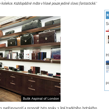
o kolekce. Každopádně máte v hlavě pouze jediné slovo: fantastické."
R
S
H
po
s nadčasovostí a propojit tyto prvky s linií tradičního britského