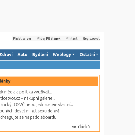
Přidat server
Přidej PR článek
Přihlásit
Registrovat
Zdraví
Auto
Bydlení
Weblogy
Ostatní
lánky
ak média a politika využívají...
rdcetvor.cz – nákupní galerie...
ám být OSVČ nebo jednatelem vlastní...
ouhých deset minut sexu denně...
dreagujte se na paddleboardu
víc článků