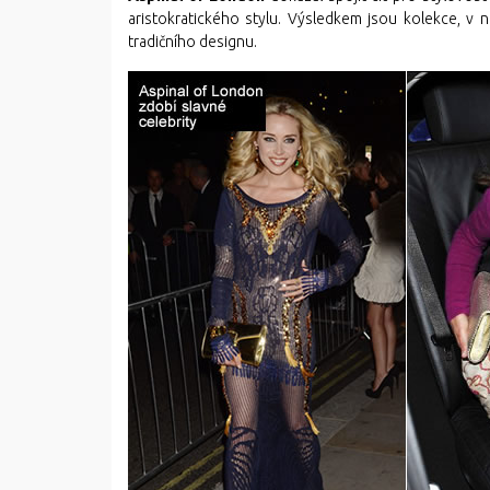
aristokratického stylu. Výsledkem jsou kolekce, v 
tradičního designu.