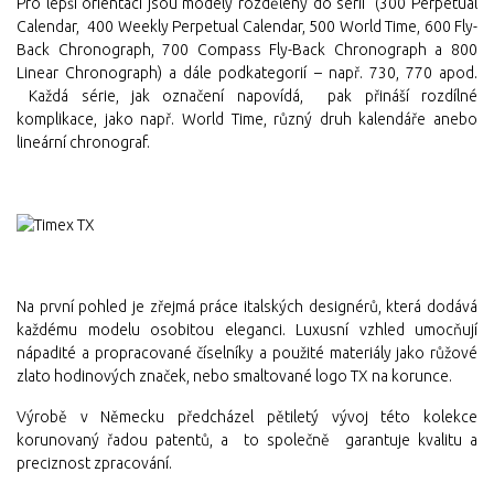
Pro lepší orientaci jsou modely rozděleny do sérií (300 Perpetual
Calendar, 400 Weekly Perpetual Calendar, 500 World Time, 600 Fly-
Back Chronograph, 700 Compass Fly-Back Chronograph a 800
Linear Chronograph) a dále podkategorií – např. 730, 770 apod.
Každá série, jak označení napovídá, pak přináší rozdílné
komplikace, jako např. World Time, různý druh kalendáře anebo
lineární chronograf.
Na první pohled je zřejmá práce italských designérů, která dodává
každému modelu osobitou eleganci. Luxusní vzhled umocňují
nápadité a propracované číselníky a použité materiály jako růžové
zlato hodinových značek, nebo smaltované logo TX na korunce.
Výrobě v Německu předcházel pětiletý vývoj této kolekce
korunovaný řadou patentů, a to společně garantuje kvalitu a
preciznost zpracování.