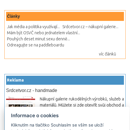
Články
Jak média a politika využívají...
Srdcetvor.cz – nákupní galerie...
Mám být OSVČ nebo jednatelem vlastní...
Pouhých deset minut sexu denně...
Odreagujte se na paddleboardu
víc článků
Reklama
Srdcetvor.cz - handmade
Nákupní galerie rukodělných výrobků, služeb a
materiálů. Můžete si zde otevřít svůj obchod a
začít prodávat nebo jen nakupovat.
Informace o cookies
Hledej-hosting.cz - webhosting, VPS
Kliknutím na tlačítko Souhlasím se vším se uloží
hosting