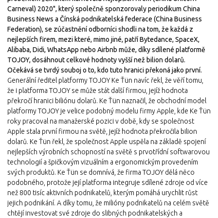
Carneval) 2020", který společně sponzorovaly periodikum China
Business News a Čínská podnikatelská federace (China Business
Federation), se zúčastnění odborníci shodli na tom, že každá z
nejlepších firem, mezi které, mimo jiné, patří Bytedance, SpaceX,
Alibaba, Didi, WhatsApp nebo Airbnb může, díky sdílené platformě
TOJOY, dosáhnout celkové hodnoty vyšší než bilion dolarů.
Očekává se tvrdý souboj o to, kdo tuto hranici překoná jako první.
Generální ředitel platformy TOJOY Ke Ťün navíc řekl, že věří tomu,
že i platforma TOJOY se může stát další firmou, jejíž hodnota
překročí hranici biliónu dolarů. Ke Ťün naznačil, že obchodní model
platformy TOJOY je velice podobný modelu firmy Apple, kde Ke Ťün
roky pracoval na manažerské pozici v době, kdy se společnost
Apple stala první firmou na světě, jejíž hodnota překročila bilion
dolarů. Ke Ťün řekl, že společnost Apple uspěla na základě spojení
nejlepších výrobních schopností na světě s prvotřídní softwarovou
technologií a špičkovým vizuálním a ergonomickým provedením
svých produktů. Ke Ťün se domnívá, že firma TOJOY dělá něco
podobného, protože její platforma integruje sdílené zdroje od více
než 800 tisíc aktivních podnikatelů, kterým pomáhá urychlit růst
jejich podnikání. A díky tomu, že milióny podnikatelů na celém světě
chtějí investovat své zdroje do slibných podnikatelských a