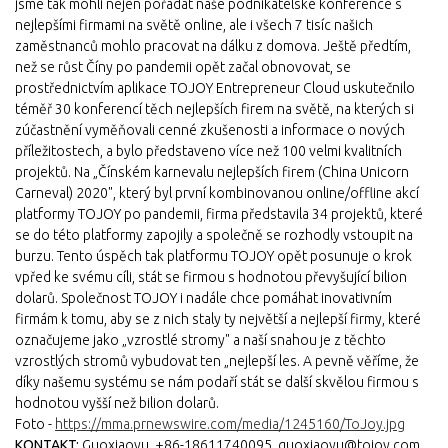
jsme tak mohli nejen pořádat naše podnikatelské konference s
nejlepšími firmami na světě online, ale i všech 7 tisíc našich
zaměstnanců mohlo pracovat na dálku z domova. Ještě předtím,
než se růst Číny po pandemii opět začal obnovovat, se
prostřednictvím aplikace TOJOY Entrepreneur Cloud uskutečnilo
téměř 30 konferencí těch nejlepších firem na světě, na kterých si
zúčastnění vyměňovali cenné zkušenosti a informace o nových
příležitostech, a bylo představeno více než 100 velmi kvalitních
projektů. Na „Čínském karnevalu nejlepších firem (China Unicorn
Carneval) 2020", který byl první kombinovanou online/offline akcí
platformy TOJOY po pandemii, firma představila 34 projektů, které
se do této platformy zapojily a společně se rozhodly vstoupit na
burzu. Tento úspěch tak platformu TOJOY opět posunuje o krok
vpřed ke svému cíli, stát se firmou s hodnotou převyšující bilion
dolarů. Společnost TOJOY i nadále chce pomáhat inovativním
firmám k tomu, aby se z nich staly ty největší a nejlepší firmy, které
označujeme jako „vzrostlé stromy" a naší snahou je z těchto
vzrostlých stromů vybudovat ten „nejlepší les. A pevně věříme, že
díky našemu systému se nám podaří stát se další skvělou firmou s
hodnotou vyšší než bilion dolarů.
Foto -
https://mma.prnewswire.com/media/1245160/ToJoy.jpg
KONTAKT:
Guoxiaoyu, +86-18611740095, guoxiaoyu@tojoy.com