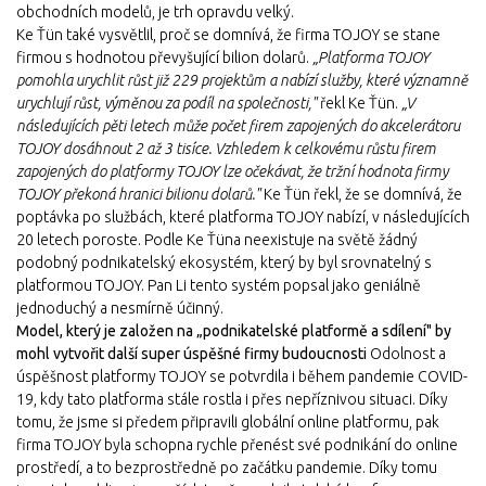
obchodních modelů, je trh opravdu velký.
Ke Ťün také vysvětlil, proč se domnívá, že firma TOJOY se stane
firmou s hodnotou převyšující bilion dolarů.
„Platforma TOJOY
pomohla urychlit růst již 229 projektům a nabízí služby, které významně
urychlují růst, výměnou za podíl na společnosti,"
řekl Ke Ťün.
„V
následujících pěti letech může počet firem zapojených do akcelerátoru
TOJOY dosáhnout 2 až 3 tisíce. Vzhledem k celkovému růstu firem
zapojených do platformy TOJOY lze očekávat, že tržní hodnota firmy
TOJOY překoná hranici bilionu dolarů."
Ke Ťün řekl, že se domnívá, že
poptávka po službách, které platforma TOJOY nabízí, v následujících
20 letech poroste. Podle Ke Ťüna neexistuje na světě žádný
podobný podnikatelský ekosystém, který by byl srovnatelný s
platformou TOJOY. Pan Li tento systém popsal jako geniálně
jednoduchý a nesmírně účinný.
Model, který je založen na „podnikatelské platformě a sdílení" by
mohl vytvořit další super úspěšné firmy budoucnosti
Odolnost a
úspěšnost platformy TOJOY se potvrdila i během pandemie COVID-
19, kdy tato platforma stále rostla i přes nepříznivou situaci. Díky
tomu, že jsme si předem připravili globální online platformu, pak
firma TOJOY byla schopna rychle přenést své podnikání do online
prostředí, a to bezprostředně po začátku pandemie. Díky tomu