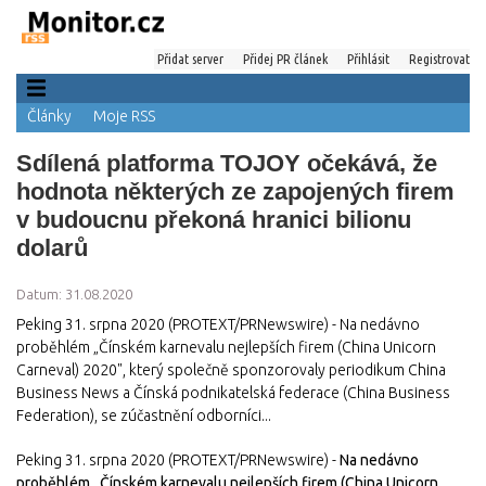
Přidat server
Přidej PR článek
Přihlásit
Registrovat
Články
Moje RSS
Sdílená platforma TOJOY očekává, že
hodnota některých ze zapojených firem
v budoucnu překoná hranici bilionu
dolarů
Datum: 31.08.2020
Peking 31. srpna 2020 (PROTEXT/PRNewswire) - Na nedávno
proběhlém „Čínském karnevalu nejlepších firem (China Unicorn
Carneval) 2020", který společně sponzorovaly periodikum China
Business News a Čínská podnikatelská federace (China Business
Federation), se zúčastnění odborníci...
Peking 31. srpna 2020 (PROTEXT/PRNewswire) -
Na nedávno
proběhlém „Čínském karnevalu nejlepších firem (China Unicorn