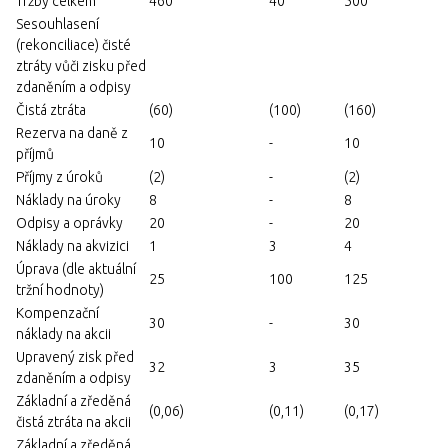
Tržby celkem
460
40
500
Sesouhlasení
(rekonciliace) čisté
ztráty vůči zisku před
zdaněním a odpisy
Čistá ztráta
(60)
(100)
(160)
Rezerva na daně z
10
-
10
příjmů
Příjmy z úroků
(2)
-
(2)
Náklady na úroky
8
-
8
Odpisy a oprávky
20
-
20
Náklady na akvizici
1
3
4
Úprava (dle aktuální
25
100
125
tržní hodnoty)
Kompenzační
30
-
30
náklady na akcii
Upravený zisk před
32
3
35
zdaněním a odpisy
Základní a zředěná
(0,06)
(0,11)
(0,17)
čistá ztráta na akcii
Základní a zředěná