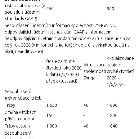
čistá ztráta na akcii (v
960
-
960
souladu s účetními
standardy GAAP)
Sesouhlasení finančních informací společnosti ZYNGA INC.
odpovídajících účetním standardům GAAP s informacemi
neodpovídajícími účetním standardům GAAP - aktualizace údajů za
celý rok 2020 (v milionech amerických dolarů, s výjimkou údajů na
akcii, neauditováno)
Aktualizované
Údaje za druhé
Aktualizace
údaje za
čtvrtletí roku 2020
společností
druhé čtvrtletí
k datu 6/5/2020 (
Zynga
2020 k
před aktualizací)
1/6/2020
Sesouhlasení
(rekonciliace) tržeb
Tržby
1 650
40
1 690
Změna v tržbách
150
-
1 840
příštích období
Tržby celkem
1 800
40
1 840
Sesouhlasení