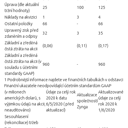
Úprava (dle aktuální
25
100
125
tržní hodnoty)
Náklady na akvizici
1
3
4
Ostatní položky
66
-
66
Upravený zisk před
32
3
35
zdaněním a odpisy
Základní a zředěná
(0,06)
(0,11)
(0,17)
čistá ztráta na akcii
Základní a zředěná
čistá ztráta na akcii (v
960
-
960
souladu s účetními
standardy GAAP)
1 Podrobnější informace najdete ve finančních tabulkách v odstavci
Finanční ukazatele neodpovídající účetním standardům GAAP
(v milionech
Údaje za celý rok
Aktualizované
Aktualizace
amerických dolarů, s
2020 k datu
údaje za celý
společností
výjimkou údajů na akcii,
6/5/2020 ( před
rok 2020 k
Zynga
neauditováno)
aktualizací)
1/6/2020
Sesouhlasení
(rekonciliace) tržeb