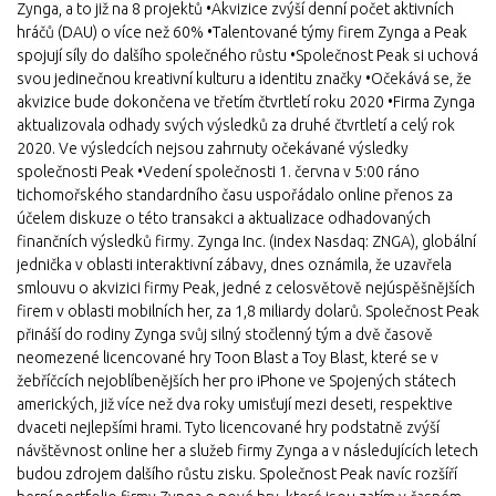
Zynga, a to již na 8 projektů •Akvizice zvýší denní počet aktivních
hráčů (DAU) o více než 60% •Talentované týmy firem Zynga a Peak
spojují síly do dalšího společného růstu •Společnost Peak si uchová
svou jedinečnou kreativní kulturu a identitu značky •Očekává se, že
akvizice bude dokončena ve třetím čtvrtletí roku 2020 •Firma Zynga
aktualizovala odhady svých výsledků za druhé čtvrtletí a celý rok
2020. Ve výsledcích nejsou zahrnuty očekávané výsledky
společnosti Peak •Vedení společnosti 1. června v 5:00 ráno
tichomořského standardního času uspořádalo online přenos za
účelem diskuze o této transakci a aktualizace odhadovaných
finančních výsledků firmy. Zynga Inc. (index Nasdaq: ZNGA), globální
jednička v oblasti interaktivní zábavy, dnes oznámila, že uzavřela
smlouvu o akvizici firmy Peak, jedné z celosvětově nejúspěšnějších
firem v oblasti mobilních her, za 1,8 miliardy dolarů. Společnost Peak
přináší do rodiny Zynga svůj silný stočlenný tým a dvě časově
neomezené licencované hry Toon Blast a Toy Blast, které se v
žebříčcích nejoblíbenějších her pro iPhone ve Spojených státech
amerických, již více než dva roky umisťují mezi deseti, respektive
dvaceti nejlepšími hrami. Tyto licencované hry podstatně zvýší
návštěvnost online her a služeb firmy Zynga a v následujících letech
budou zdrojem dalšího růstu zisku. Společnost Peak navíc rozšíří