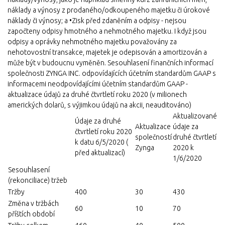
náklady a výnosy z prodaného/odkoupeného majetku či úrokové
náklady či výnosy; a •Zisk před zdaněním a odpisy - nejsou
započteny odpisy hmotného a nehmotného majetku. I když jsou
odpisy a oprávky nehmotného majetku považovány za
nehotovostní transakce, majetek je odepisován a amortizován a
může být v budoucnu vyměněn. Sesouhlasení finančních informací
společnosti ZYNGA INC. odpovídajících účetním standardům GAAP s
informacemi neodpovídajícími účetním standardům GAAP -
aktualizace údajů za druhé čtvrtletí roku 2020 (v milionech
amerických dolarů, s výjimkou údajů na akcii, neauditováno)
Aktualizované
Údaje za druhé
Aktualizace
údaje za
čtvrtletí roku 2020
společností
druhé čtvrtletí
k datu 6/5/2020 (
Zynga
2020 k
před aktualizací)
1/6/2020
Sesouhlasení
(rekonciliace) tržeb
Tržby
400
30
430
Změna v tržbách
60
10
70
příštích období