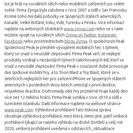
lze je hrát na sociálních sítích nebo mobilních zařízeních po celém
světě. Firma Zynga byla založena v roce 2007 a sídlí v San Francisku.
Kromě toho má další pobočky ve Spojených státech amerických,
Kanadě, Velké Británii, Irsku, Indii, Turecku a Finsku. Více informací
najdete na webových stránkách
www.zynga.com
nebo se s námi
můžete spojit na sociálních sítích
Zynga on Twitter
,
Instagram
,
Facebook
nebo prostřednictvím
blogu Zynga
. O společnosti Peak
Společnost Peak je předním vývojářem mobilních her, s týmem,
který se snaží o neustálé zlepšování. Firma Peak věří, že nejlepší
produkty vznikají v nezávislých týmech talentovaných lidí, kteří se
snaží o neustálé zlepšování. Firma Peak v současné době provozuje
dvě špičkové mobilní hry, a to Toon Blast a Toy Blast, které se v
žebříčcích nejlepších her pro zařízení iPhone ve Spojených státech
amerických v posledních dvou letech umisťují v první desítce,
respektive dvacítce. Dohromady obě hry průměrně hraje každý den
více než 12 miliónů hráčů. Firma Peak vznikla v roce 2010 a sídlí v
tureckém Istanbulu. Další informace najdete na webové stránce
www.peak.com
. Výhledová prohlášení Tato tisková zpráva
obsahuje výhledová prohlášení, mezi která, mimo jiné, patří veškerá
prohlášení týkající se našeho výhledu na druhé čtvrtletí a celý rok
2020, veškerá prohlášení uvedená v odstavcích „Aktualizace