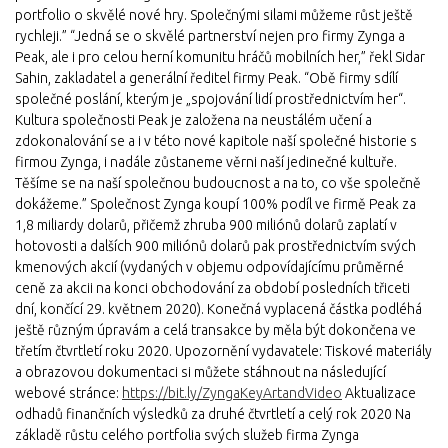
portfolio o skvělé nové hry. Společnými silami můžeme růst ještě
rychleji.” “Jedná se o skvělé partnerství nejen pro firmy Zynga a
Peak, ale i pro celou herní komunitu hráčů mobilních her,” řekl Sidar
Sahin, zakladatel a generální ředitel firmy Peak. “Obě firmy sdílí
společné poslání, kterým je „spojování lidí prostřednictvím her“.
Kultura společnosti Peak je založena na neustálém učení a
zdokonalování se a i v této nové kapitole naší společné historie s
firmou Zynga, i nadále zůstaneme věrni naší jedinečné kultuře.
Těšíme se na naší společnou budoucnost a na to, co vše společně
dokážeme.” Společnost Zynga koupí 100% podíl ve firmě Peak za
1,8 miliardy dolarů, přičemž zhruba 900 miliónů dolarů zaplatí v
hotovosti a dalších 900 miliónů dolarů pak prostřednictvím svých
kmenových akcií (vydaných v objemu odpovídajícímu průměrné
ceně za akcii na konci obchodování za období posledních třiceti
dní, končící 29. květnem 2020). Konečná vyplacená částka podléhá
ještě různým úpravám a celá transakce by měla být dokončena ve
třetím čtvrtletí roku 2020. Upozornění vydavatele: Tiskové materiály
a obrazovou dokumentaci si můžete stáhnout na následující
webové stránce:
https://bit.ly/ZyngaKeyArtandVideo
Aktualizace
odhadů finančních výsledků za druhé čtvrtletí a celý rok 2020 Na
základě růstu celého portfolia svých služeb firma Zynga