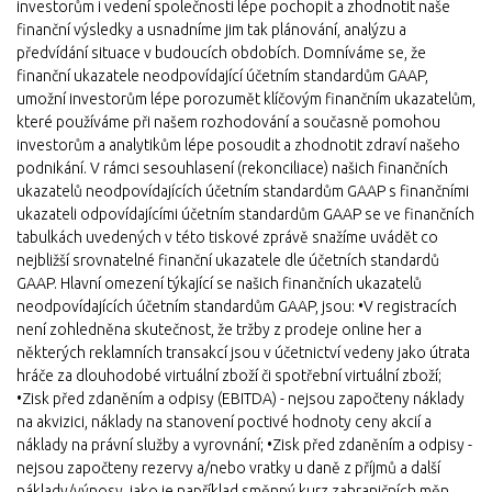
investorům i vedení společnosti lépe pochopit a zhodnotit naše
finanční výsledky a usnadníme jim tak plánování, analýzu a
předvídání situace v budoucích obdobích. Domníváme se, že
finanční ukazatele neodpovídající účetním standardům GAAP,
umožní investorům lépe porozumět klíčovým finančním ukazatelům,
které používáme při našem rozhodování a současně pomohou
investorům a analytikům lépe posoudit a zhodnotit zdraví našeho
podnikání. V rámci sesouhlasení (rekonciliace) našich finančních
ukazatelů neodpovídajících účetním standardům GAAP s finančními
ukazateli odpovídajícími účetním standardům GAAP se ve finančních
tabulkách uvedených v této tiskové zprávě snažíme uvádět co
nejbližší srovnatelné finanční ukazatele dle účetních standardů
GAAP. Hlavní omezení týkající se našich finančních ukazatelů
neodpovídajících účetním standardům GAAP, jsou: •V registracích
není zohledněna skutečnost, že tržby z prodeje online her a
některých reklamních transakcí jsou v účetnictví vedeny jako útrata
hráče za dlouhodobé virtuální zboží či spotřební virtuální zboží;
•Zisk před zdaněním a odpisy (EBITDA) - nejsou započteny náklady
na akvizici, náklady na stanovení poctivé hodnoty ceny akcií a
náklady na právní služby a vyrovnání; •Zisk před zdaněním a odpisy -
nejsou započteny rezervy a/nebo vratky u daně z příjmů a další
náklady/výnosy, jako je například směnný kurz zahraničních měn,