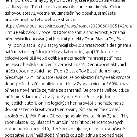
herní portfolio firmy Zynga o nové hry, které jsou zatím v časném
stádiu vývoje. Tato tisková zpráva obsahuje multimédia. Celou
tiskovou zprávu, včetně multimediálního obsahu, si můžete
prohlédnout na této webové stránce:
https://www.businesswire.com/news/home/20200601005142/en/
Firmu Peak založil v roce 2010 Sidar Sahin a společnost je známá
především licencovanými herními projekty Toon Blast a Toy Blast.
Hry Toon Blast a Toy Blast vynikají skvělou hratelností a designem a
patří mezi nejlepší logické hry z kategorie „spoj tři“, které se
celosvětově těší velké oblibě a mezi mobilními hrami patří mezi
nejlepší z hlediska udržení a věrnosti hráčů. Denní počet aktivních
hráčů obou mobilních her (Toon Blast a Toy Blast) dohromady
přesahuje 12 miliónů. Očekává se, že po akvizici firmy Peak vzroste
denní počet hráčů mobilních her firmy Zynga o více než 60% a navíc
přinese nové hráče zejména ze zahraničí. “Je pro nás velkou ctí, že
můžeme Sidara přivítat v týmu Zynga. Firma Peak je jedním z
nejlepších autorů online logických her na světě a nemůžeme se
dočkat až tento kreativní a talentovaný tým začleníme do naší
společnosti,” řekl Frank Gibeau, generální ředitel firmy Zynga. “Hry
Toon Blast a Toy Blast nám umožní rozšířit počet licencovaných
online herních projektů, které provozujeme, na osm a současně
podstatně zvýší naší globální hráčskou základnu a obohatí naše