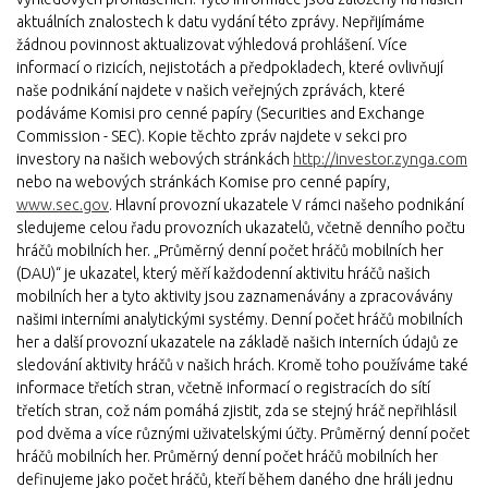
aktuálních znalostech k datu vydání této zprávy. Nepřijímáme
žádnou povinnost aktualizovat výhledová prohlášení. Více
informací o rizicích, nejistotách a předpokladech, které ovlivňují
naše podnikání najdete v našich veřejných zprávách, které
podáváme Komisi pro cenné papíry (Securities and Exchange
Commission - SEC). Kopie těchto zpráv najdete v sekci pro
investory na našich webových stránkách
http://investor.zynga.com
nebo na webových stránkách Komise pro cenné papíry,
www.sec.gov
. Hlavní provozní ukazatele V rámci našeho podnikání
sledujeme celou řadu provozních ukazatelů, včetně denního počtu
hráčů mobilních her. „Průměrný denní počet hráčů mobilních her
(DAU)“ je ukazatel, který měří každodenní aktivitu hráčů našich
mobilních her a tyto aktivity jsou zaznamenávány a zpracovávány
našimi interními analytickými systémy. Denní počet hráčů mobilních
her a další provozní ukazatele na základě našich interních údajů ze
sledování aktivity hráčů v našich hrách. Kromě toho používáme také
informace třetích stran, včetně informací o registracích do sítí
třetích stran, což nám pomáhá zjistit, zda se stejný hráč nepřihlásil
pod dvěma a více různými uživatelskými účty. Průměrný denní počet
hráčů mobilních her. Průměrný denní počet hráčů mobilních her
definujeme jako počet hráčů, kteří během daného dne hráli jednu