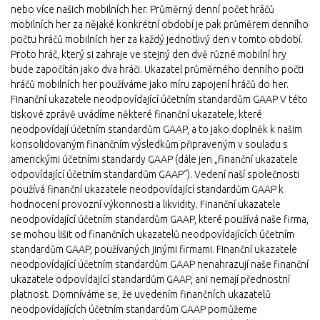
nebo více našich mobilních her. Průměrný denní počet hráčů
mobilních her za nějaké konkrétní období je pak průměrem denního
počtu hráčů mobilních her za každý jednotlivý den v tomto období.
Proto hráč, který si zahraje ve stejný den dvě různé mobilní hry
bude započítán jako dva hráči. Ukazatel průměrného denního počti
hráčů mobilních her používáme jako míru zapojení hráčů do her.
Finanční ukazatele neodpovídající účetním standardům GAAP V této
tiskové zprávě uvádíme některé finanční ukazatele, které
neodpovídají účetním standardům GAAP, a to jako doplněk k našim
konsolidovaným finančním výsledkům připraveným v souladu s
americkými účetními standardy GAAP (dále jen „finanční ukazatele
odpovídající účetním standardům GAAP“). Vedení naší společnosti
používá finanční ukazatele neodpovídající standardům GAAP k
hodnocení provozní výkonnosti a likvidity. Finanční ukazatele
neodpovídající účetním standardům GAAP, které používá naše firma,
se mohou lišit od finančních ukazatelů neodpovídajících účetním
standardům GAAP, používaných jinými firmami. Finanční ukazatele
neodpovídající účetním standardům GAAP nenahrazují naše finanční
ukazatele odpovídající standardům GAAP, ani nemají přednostní
platnost. Domníváme se, že uvedením finančních ukazatelů
neodpovídajících účetním standardům GAAP pomůžeme