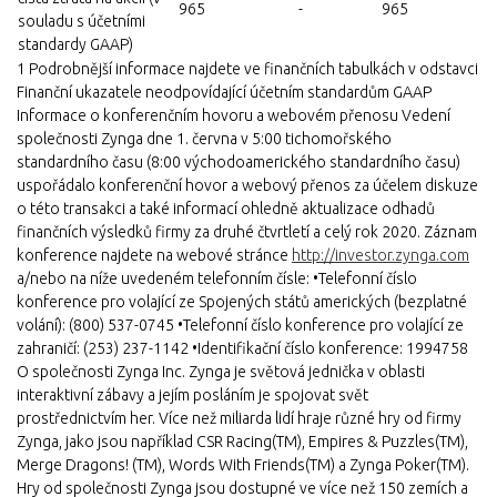
965
-
965
souladu s účetními
standardy GAAP)
1 Podrobnější informace najdete ve finančních tabulkách v odstavci
Finanční ukazatele neodpovídající účetním standardům GAAP
Informace o konferenčním hovoru a webovém přenosu Vedení
společnosti Zynga dne 1. června v 5:00 tichomořského
standardního času (8:00 východoamerického standardního času)
uspořádalo konferenční hovor a webový přenos za účelem diskuze
o této transakci a také informací ohledně aktualizace odhadů
finančních výsledků firmy za druhé čtvrtletí a celý rok 2020. Záznam
konference najdete na webové stránce
http://investor.zynga.com
a/nebo na níže uvedeném telefonním čísle: •Telefonní číslo
konference pro volající ze Spojených států amerických (bezplatné
volání): (800) 537-0745 •Telefonní číslo konference pro volající ze
zahraničí: (253) 237-1142 •Identifikační číslo konference: 1994758
O společnosti Zynga Inc. Zynga je světová jednička v oblasti
interaktivní zábavy a jejím posláním je spojovat svět
prostřednictvím her. Více než miliarda lidí hraje různé hry od firmy
Zynga, jako jsou například CSR Racing(TM), Empires & Puzzles(TM),
Merge Dragons! (TM), Words With Friends(TM) a Zynga Poker(TM).
Hry od společnosti Zynga jsou dostupné ve více než 150 zemích a