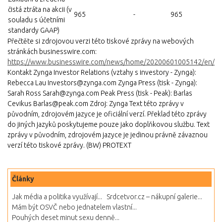
čistá ztráta na akcii (v
965
-
965
souladu s účetními
standardy GAAP)
Přečtěte si zdrojovou verzi této tiskové zprávy na webových
stránkách businesswire.com:
https://www.businesswire.com/news/home/20200601005142/en/
Kontakt Zynga Investor Relations (vztahy s investory - Zynga):
Rebecca Lau Investors@zynga.com Zynga Press (tisk - Zynga):
Sarah Ross Sarah@zynga.com Peak Press (tisk - Peak): Barlas
Cevikus Barlas@peak.com Zdroj: Zynga Text této zprávy v
původním, zdrojovém jazyce je oficiální verzí. Překlad této zprávy
do jiných jazyků poskytujeme pouze jako doplňkovou službu. Text
zprávy v původním, zdrojovém jazyce je jedinou právně závaznou
verzí této tiskové zprávy. (BW) PROTEXT
Články
Jak média a politika využívají...
Srdcetvor.cz – nákupní galerie...
Mám být OSVČ nebo jednatelem vlastní...
Pouhých deset minut sexu denně...