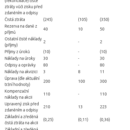
(rekonciliace) čisté
ztráty vůči zisku před
zdaněním a odpisy
Čistá ztráta
(245)
(105)
(350)
Rezerva na daně z
40
10
50
příjmů
Ostatní čisté náklady
2
-
2
(příjmy)
Příjmy z úroků
(10)
-
(10)
Náklady na úroky
30
-
30
Odpisy a oprávky
80
-
80
Náklady na akvizici
3
8
11
Úprava (dle aktuální
200
100
300
tržní hodnoty)
Kompenzační
110
-
110
náklady na akcii
Upravený zisk před
210
13
223
zdaněním a odpisy
Základní a zředěná
(0,25)
(0,11)
(0,36)
čistá ztráta na akcii
Základní a zředěná