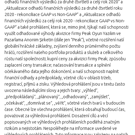
odhadů finančních výsledků za druhé čtvrtletí a celý rok 2020“ a
„Aktualizace odhadů finančních výsledků za druhé čtvrtletí roku
2020 - rekonciliace GAAP vs Non-GAAP“ a „Aktualizace odhadů
finančních výsledků za celý rok 2020 - rekonciliace GAAP vs Non-
GAAP“ a také prohlášení, která se, mimo jiné, týkají: naší schopnosti
využít odhadované výhody akvizice firmy Peak Oyun Yazılım ve
Pazarlama Anonim Şirketin (dále jen “Peak”), včetně rozšíření naší
globální hráčské základny, zvýšení denního průměrného počtu
hráčů, rozšíření našeho portfolia produktů a služeb a celkového
růstu naší společnosti; kupní ceny za akvizici firmy Peak; způsobu
zaplacení ceny transakce; načasování transakce a splnění
očekávaného data jejího dokončení; a naší schopnosti naplnit
finanční odhady a předpoklady, včetně cílů v oblasti tržeb,
registrací, příjmů a zisku. Výhledová prohlášení jsou v textu často
uvozena následujícími slovy a jejich tvary: „výhled“,
„předpokládaný“, „plánovaný“, „odhadovaný“, „zamýšlet“,
„očekávat“, „domnívat se“, „věřit“, včetně všech tvarů v budoucím
čase. Obecně lze všechna prohlášení, která obsahují budoucí čas,
považovat za výhledová prohlášení. Dosažení cílů a věcí
popisovaných ve výhledových prohlášeních podléhá značným
rizikům a nejistotám. Nespoléhejte na informace uvedené ve
výhledových prohlášeních. Tyto informace jsou založeny na našich