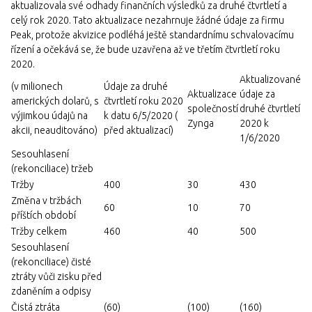
aktualizovala své odhady finančních výsledků za druhé čtvrtletí a
celý rok 2020. Tato aktualizace nezahrnuje žádné údaje za firmu
Peak, protože akvizice podléhá ještě standardnímu schvalovacímu
řízení a očekává se, že bude uzavřena až ve třetím čtvrtletí roku
2020.
Aktualizované
(v milionech
Údaje za druhé
Aktualizace
údaje za
amerických dolarů, s
čtvrtletí roku 2020
společností
druhé čtvrtletí
výjimkou údajů na
k datu 6/5/2020 (
Zynga
2020 k
akcii, neauditováno)
před aktualizací)
1/6/2020
Sesouhlasení
(rekonciliace) tržeb
Tržby
400
30
430
Změna v tržbách
60
10
70
příštích období
Tržby celkem
460
40
500
Sesouhlasení
(rekonciliace) čisté
ztráty vůči zisku před
zdaněním a odpisy
Čistá ztráta
(60)
(100)
(160)