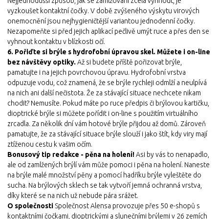
Nejjednodušší způsob, jak se zamlžování zcela vyhnout, je
vyzkoušet kontaktní čočky. V době zvýšeného výskytu virových
onemocnění jsou nejhygieničtější variantou jednodenní čočky.
Nezapomeňte si před jejich aplikací pečlivě umýt ruce a přes den se
vyhnout kontaktu v blízkosti očí.
6. Pořiďte si brýle s hydrofobní úpravou skel. Můžete i on-line
bez návštěvy optiky.
Až si budete příště pořizovat brýle,
pamatujte i na jejich povrchovou úpravu. Hydrofobní vrstva
odpuzuje vodu, což znamená, že se brýle rychleji odmlží a neulpívá
na nich ani další nečistota. Že za stávající situace nechcete nikam
chodit? Nemusíte. Pokud máte po ruce předpis či brýlovou kartičku,
dioptrické brýle si můžete pořídit i on-line s použitím virtuálního
zrcadla. Za několik dní vám hotové brýle přijdou až domů. Zároveň
pamatujte, že za stávající situace brýle slouží i jako štít, kdy viry mají
ztíženou cestu k vašim očím.
Bonusový tip redakce - pěna na holení!
Asi by vás to nenapadlo,
ale od zamlžených brýlí vám může pomoci i pěna na holení. Naneste
na brýle malé množství pěny a pomocí hadříku brýle vyleštěte do
sucha. Na brýlových sklech se tak vytvoří jemná ochranná vrstva,
díky které se na nich už nebude pára srážet.
O společnosti
Společnost Alensa provozuje přes 50 e-shopů s
kontaktními čočkami, dioptrickými a slunečními brýlemi v 26 zemích