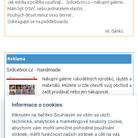
Jak média a politika využívají...
Srdcetvor.cz – nákupní galerie...
Mám být OSVČ nebo jednatelem vlastní...
Pouhých deset minut sexu denně...
Odreagujte se na paddleboardu
víc článků
Reklama
Srdcetvor.cz - handmade
Nákupní galerie rukodělných výrobků, služeb a
materiálů. Můžete si zde otevřít svůj obchod a
začít prodávat nebo jen nakupovat.
Hledej-hosting.cz - webhosting, VPS
Informace o cookies
hosting
Kliknutím na tlačítko Souhlasím se vším se uloží
Přehled webhostingových, multihosting a VPS
technické, analytické a marketingové soubory cookie,
hosting programů s možností jejich
abychom vám mohli umožnit pohodlné používání
pokročilého vyhledávání a porovnávání.
stránek, měřit funkčnost našich stránek a cílit na vás
Najděte si jednoduše vhodný hosting.