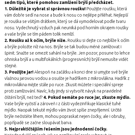
sedm tipů, které pomohou zamlžení brýlí předcházet.
1. Důležité je vybrat si správnou roušku!
Použijte roušku, která
vám dobře sedí na nose a bude k nosu co nejlépe přiléhat. Nejlepší
je rouška se všitým drátkem, který se dá vymodelovat podle tvaru
nosu. Vydechnutý vzduch pak neuniká pod horním okrajem roušky
a vaše brýle se tím pádem tolik nemlží.
2. Roušku až k očím, brýle níže.
Roušku si dejte co nejblíže k očím
a brýle položte níž na nos. Brýle se tak budou méně zamlžovat i
špinit. Snažte se omezit sahání na brýle. Jen pozor, posune to lehce
ohniska brýlí a u multifokálních (progresivních) brýlí nemusíte vidět
stejně.
3. Použijte jar!
Alespoň na začátku a konci dne si umyjte své brýle
vlažnou jarovou vodou a osušte je hadříkem z mikrovlákna. Hadřík z
mikrovlákna mějte stále po ruce. Zkusit můžete i speciální spreje
proti zamlžování. Navíc, kdy jindy si vytvořit návyk na pravidelné
čištění brýlí, než teď?
4. Pokud nemáte po ruce jar, zkuste mýdlo.
Vaše brýle vyčistí a zároveň i z části vydezinfikuje klasické tuhé
mýdlo. Naopak tekuté mýdlo vám život spíše znepříjemní. Určitě
brýle nečistěte lihem, mohou popraskat nejen čočky, ale i obruby,
popřípadě se začne sloupávat barva.
5. Nejpraktičtějším řešením jsou jednodenní čočky.