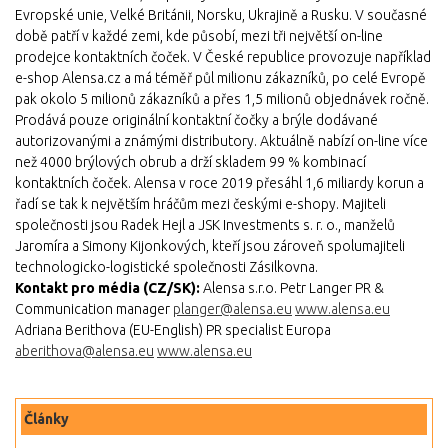
Evropské unie, Velké Británii, Norsku, Ukrajině a Rusku. V současné
době patří v každé zemi, kde působí, mezi tři největší on-line
prodejce kontaktních čoček. V České republice provozuje například
e-shop Alensa.cz a má téměř půl milionu zákazníků, po celé Evropě
pak okolo 5 milionů zákazníků a přes 1,5 milionů objednávek ročně.
Prodává pouze originální kontaktní čočky a brýle dodávané
autorizovanými a známými distributory. Aktuálně nabízí on-line více
než 4000 brýlových obrub a drží skladem 99 % kombinací
kontaktních čoček. Alensa v roce 2019 přesáhl 1,6 miliardy korun a
řadí se tak k největším hráčům mezi českými e-shopy. Majiteli
společnosti jsou Radek Hejl a JSK Investments s. r. o., manželů
Jaromíra a Simony Kijonkových, kteří jsou zároveň spolumajiteli
technologicko-logistické společnosti Zásilkovna.
Kontakt pro média (CZ/SK):
Alensa s.r.o. Petr Langer PR &
Communication manager
planger@alensa.eu
www.alensa.eu
Adriana Berithova (EU-English) PR specialist Europa
aberithova@alensa.eu
www.alensa.eu
Články