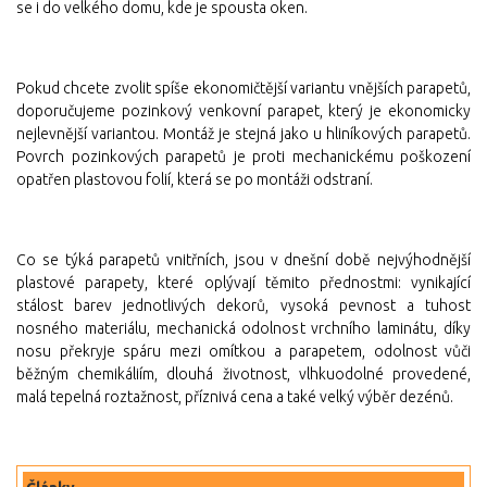
se i do velkého domu, kde je spousta oken.
Pokud chcete zvolit spíše ekonomičtější variantu vnějších parapetů,
doporučujeme pozinkový venkovní parapet, který je ekonomicky
nejlevnější variantou. Montáž je stejná jako u hliníkových parapetů.
Povrch pozinkových parapetů je proti mechanickému poškození
opatřen plastovou folií, která se po montáži odstraní.
Co se týká parapetů vnitřních, jsou v dnešní době nejvýhodnější
plastové parapety, které oplývají těmito přednostmi: vynikající
stálost barev jednotlivých dekorů, vysoká pevnost a tuhost
nosného materiálu, mechanická odolnost vrchního laminátu, díky
nosu překryje spáru mezi omítkou a parapetem, odolnost vůči
běžným chemikáliím, dlouhá životnost, vlhkuodolné provedené,
malá tepelná roztažnost, příznivá cena a také velký výběr dezénů.