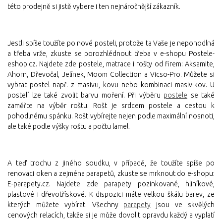
této prodejně si jistě vybere i ten nejnáročnější zákazník.
Jestli spíše toužíte po nové posteli, protože ta Vaše je nepohodlná
a třeba vrže, zkuste se porozhlédnout třeba v e-shopu Postele-
eshop.cz. Najdete zde postele, matrace i rošty od firem: Aksamite,
Ahorn, Dřevočal, Jelínek, Moom Collection a Vicso-Pro. Můžete si
vybrat postel např. z masivu, kovu nebo kombinaci masiv-kov. U
postelí lze také zvolit barvu moření. Při výběru
postele
se také
zaměřte na výběr roštu. Rošt je srdcem postele a cestou k
pohodlnému spánku. Rošt vybírejte nejen podle maximální nosnoti,
ale také podle výšky roštu a počtu lamel.
A teď trochu z jiného soudku, v případě, že toužíte spíše po
renovaci oken a zejména parapetů, zkuste se mrknout do e-shopu:
E-parapety.cz. Najdete zde parapety pozinkované, hliníkové,
plastové i dřevotřískové. K dispozici máte velkou škálu barev, ze
kterých můžete vybírat. Všechny
parapety
jsou ve skvělých
cenových relacích, takže si je může dovolit opravdu každý a vyplatí