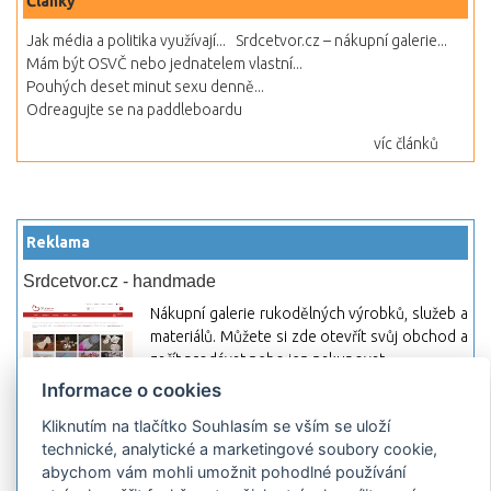
Články
Jak média a politika využívají...
Srdcetvor.cz – nákupní galerie...
Mám být OSVČ nebo jednatelem vlastní...
Pouhých deset minut sexu denně...
Odreagujte se na paddleboardu
víc článků
Reklama
Srdcetvor.cz - handmade
Nákupní galerie rukodělných výrobků, služeb a
materiálů. Můžete si zde otevřít svůj obchod a
začít prodávat nebo jen nakupovat.
Informace o cookies
Hledej-hosting.cz - webhosting, VPS
hosting
Kliknutím na tlačítko Souhlasím se vším se uloží
technické, analytické a marketingové soubory cookie,
Přehled webhostingových, multihosting a VPS
abychom vám mohli umožnit pohodlné používání
hosting programů s možností jejich