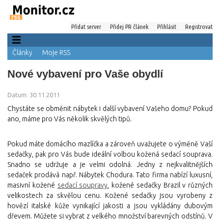
Přidat server
Přidej PR článek
Přihlásit
Registrovat
Články
Moje RSS
Nové vybavení pro Vaše obydlí
Datum: 30.11.2011
Chystáte se obměnit nábytek i další vybavení Vašeho domu? Pokud
ano, máme pro Vás několik skvělých tipů.
Pokud máte domácího mazlíčka a zároveň uvažujete o výměně Vaší
sedačky, pak pro Vás bude ideální volbou kožená sedací souprava.
Snadno se udržuje a je velmi odolná. Jedny z nejkvalitnějších
sedaček prodává např. Nábytek Chodura. Tato firma nabízí luxusní,
masivní kožené
sedací soupravy
, kožené sedačky Brazil v různých
velikostech za skvělou cenu. Kožené sedačky jsou vyrobeny z
hovězí italské kůže vynikající jakosti a jsou vykládány dubovým
dřevem. Můžete si vybrat z velkého množství barevných odstínů. V