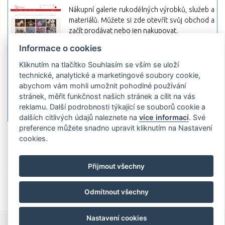
Nákupní galerie rukodělných výrobků, služeb a
materiálů. Můžete si zde otevřít svůj obchod a
začít prodávat nebo jen nakupovat.
Informace o cookies
Hledej-hosting.cz - webhosting, VPS
hosting
Kliknutím na tlačítko Souhlasím se vším se uloží
Přehled webhostingových, multihosting a VPS
technické, analytické a marketingové soubory cookie,
hosting programů s možností jejich
abychom vám mohli umožnit pohodlné používání
pokročilého vyhledávání a porovnávání.
stránek, měřit funkčnost našich stránek a cílit na vás
Najděte si jednoduše vhodný hosting.
reklamu. Další podrobnosti týkající se souborů cookie a
dalších citlivých údajů naleznete na
více informací
. Své
preference můžete snadno upravit kliknutím na Nastavení
cookies.
Přidat server
Propagace
Co je RSS
o
rssMonitor.cz
Partneři
Reklama
Podmínky používání
Ochrana
osobních údajů
Kontakt
Přijmout všechny
Copyright © 2009 rssMonitor.cz Všechny práva vyhrazené. Autor a
provozovatel nezodpovídá za obsah a jeho následky.
Odmítnout všechny
Nastavení cookies