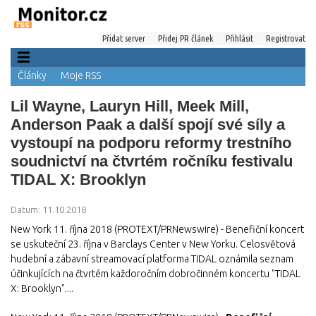
Přidat server
Přidej PR článek
Přihlásit
Registrovat
Články
Moje RSS
Lil Wayne, Lauryn Hill, Meek Mill,
Anderson Paak a další spojí své síly a
vystoupí na podporu reformy trestního
soudnictví na čtvrtém ročníku festivalu
TIDAL X: Brooklyn
Datum: 11.10.2018
New York 11. října 2018 (PROTEXT/PRNewswire) - Benefiční koncert
se uskuteční 23. října v Barclays Center v New Yorku. Celosvětová
hudební a zábavní streamovací platforma TIDAL oznámila seznam
účinkujících na čtvrtém každoročním dobročinném koncertu "TIDAL
X: Brooklyn"....