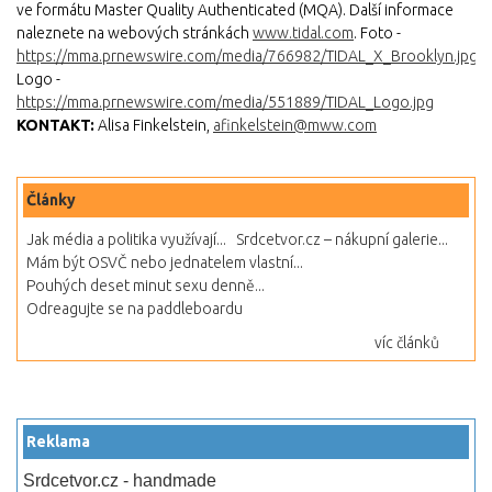
ve formátu Master Quality Authenticated (MQA). Další informace
naleznete na webových stránkách
www.tidal.com
. Foto -
https://mma.prnewswire.com/media/766982/TIDAL_X_Brooklyn.jpg
Logo -
https://mma.prnewswire.com/media/551889/TIDAL_Logo.jpg
KONTAKT:
Alisa Finkelstein,
afinkelstein@mww.com
Články
Jak média a politika využívají...
Srdcetvor.cz – nákupní galerie...
Mám být OSVČ nebo jednatelem vlastní...
Pouhých deset minut sexu denně...
Odreagujte se na paddleboardu
víc článků
Reklama
Srdcetvor.cz - handmade