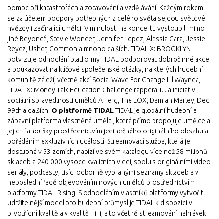
pomoc při katastrofách a zotavování a vzdělávání. Každým rokem
se za účelem podpory potřebných z celého světa sejdou světové
hvězdy i začínající umělci. V minulosti na koncertu vystoupili mimo
jiné Beyoncé, Stevie Wonder, Jennifer Lopez, Alessia Cara, Jessie
Reyez, Usher, Common a mnoho dalších. TIDAL X: BROOKLYN
potvrzuje odhodlání platformy TIDAL podporovat dobročinné akce
a poukazovat na klíčové společenské otázky, na kterých hudební
komunitě záleží, včetně akcí Social Wave For Change Lil Waynea,
TIDAL X: Money Talk Education Challenge rappera T.I. a iniciativ
sociální spravedlnosti umělců A Ferg, The LOX, Damian Marley, Dec.
99th a dalších.
O platformě TIDAL
TIDAL je globální hudební a
zábavní platforma vlastněná umělci, která přímo propojuje umělce a
jejich fanoušky prostřednictvím jedinečného originálního obsahu a
pořádáním exkluzivních událostí. Streamovací služba, která je
dostupná v 53 zemích, nabízí ve svém katalogu více než 58 milionů
skladeb a 240 000 vysoce kvalitních videí, spolu s originálními video
seriály, podcasty, tisíci odborně vybranými seznamy skladeb a v
neposlední řadě objevováním nových umělců prostřednictvím
platformy TIDAL Rising. S odhodláním vlastníků platformy vytvořit
udržitelnější model pro hudební průmysl je TIDAL k dispozici v
prvotřídní kvalitě a v kvalitě HiFi, a to včetně streamování nahrávek