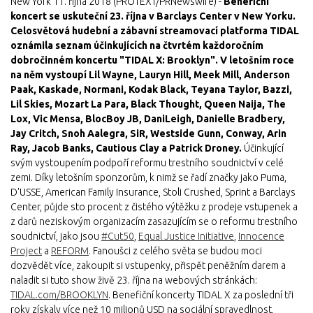
New York 11. října 2018 (PROTEXT/PRNewswire) -
Benefiční
koncert se uskuteční 23. října v Barclays Center v New Yorku.
Celosvětová hudební a zábavní streamovací platforma TIDAL
oznámila seznam účinkujících na čtvrtém každoročním
dobročinném koncertu "TIDAL X: Brooklyn". V letošním roce
na něm vystoupí Lil Wayne, Lauryn Hill, Meek Mill, Anderson
Paak, Kaskade, Normani, Kodak Black, Teyana Taylor, Bazzi,
Lil Skies, Mozart La Para, Black Thought, Queen Naija, The
Lox, Vic Mensa, BlocBoy JB, DaniLeigh, Danielle Bradbery,
Jay Critch, Snoh Aalegra, SiR, Westside Gunn, Conway, Arin
Ray, Jacob Banks, Cautious Clay a Patrick Droney.
Účinkující
svým vystoupením podpoří reformu trestního soudnictví v celé
zemi. Díky letošním sponzorům, k nimž se řadí značky jako Puma,
D'USSE, American Family Insurance, Stoli Crushed, Sprint a Barclays
Center, půjde sto procent z čistého výtěžku z prodeje vstupenek a
z darů neziskovým organizacím zasazujícím se o reformu trestního
soudnictví, jako jsou
#Cut50
,
Equal Justice Initiative
,
Innocence
Project
a
REFORM
. Fanoušci z celého světa se budou moci
dozvědět více, zakoupit si vstupenky, přispět peněžním darem a
naladit si tuto show živě 23. října na webových stránkách:
TIDAL.com/BROOKLYN
. Benefiční koncerty TIDAL X za poslední tři
roky získaly více než 10 milionů USD na sociální spravedlnost,