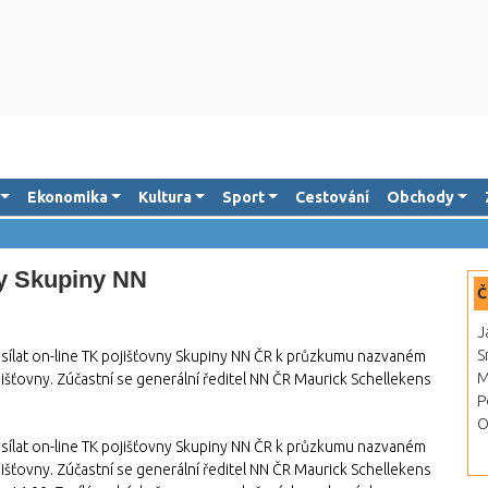
Ekonomika
Kultura
Sport
Cestování
Obchody
y Skupiny NN
Č
J
S
ysílat on-line TK pojišťovny Skupiny NN ČR k průzkumu nazvaném
M
ojišťovny. Zúčastní se generální ředitel NN ČR Maurick Schellekens
P
O
ysílat on-line TK pojišťovny Skupiny NN ČR k průzkumu nazvaném
ojišťovny. Zúčastní se generální ředitel NN ČR Maurick Schellekens