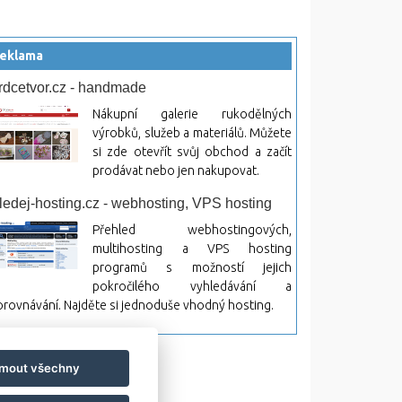
eklama
rdcetvor.cz - handmade
Nákupní galerie rukodělných
výrobků, služeb a materiálů. Můžete
si zde otevřít svůj obchod a začít
prodávat nebo jen nakupovat.
ledej-hosting.cz - webhosting, VPS hosting
Přehled webhostingových,
multihosting a VPS hosting
programů s možností jejich
pokročilého vyhledávání a
rovnávání. Najděte si jednoduše vhodný hosting.
jmout všechny