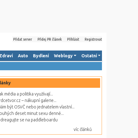
Přidat server
Přidej PR článek
Přihlásit
Registrovat
Zdraví
Auto
Bydlení
Weblogy
Ostatní
lánky
ak média a politika využívají...
rdcetvor.cz – nákupní galerie...
ám být OSVČ nebo jednatelem vlastní...
ouhých deset minut sexu denně...
dreagujte se na paddleboardu
víc článků