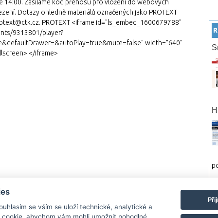
á ve 14:00. Zasíláme kód přenosu pro vložení do webových
omezení. Dotazy ohledně materiálů označených jako PROTEXT
 protext@ctk.cz. PROTEXT <iframe id="ls_embed_1600679788"
R
ents/9313801/player?
e&defaultDrawer=&autoPlay=true&mute=false" width="640"
S
llscreen> </iframe>
H
po
ies
Při
Souhlasím se vším se uloží technické, analytické a
 cookie, abychom vám mohli umožnit pohodlné