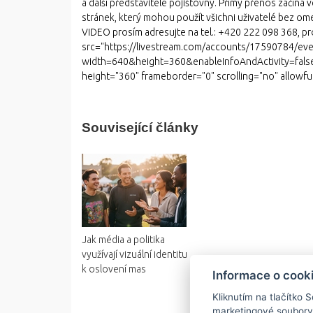
a další představitelé pojišťovny. Přímý přenos začín
stránek, který mohou použít všichni uživatelé bez 
VIDEO prosím adresujte na tel.: +420 222 098 368,
src="https://livestream.com/accounts/17590784/ev
width=640&height=360&enableInfoAndActivity=fals
height="360" frameborder="0" scrolling="no" allowfu
Související články
Jak média a politika
využívají vizuální identitu
k oslovení mas
Informace o cook
Kliknutím na tlačítko 
marketingové soubory