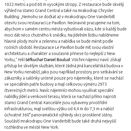
1022 metrů a pod 60 m vysokými stropy. Z restaurace bude skvělý
výhled na stanici Grand Central a také na mrakodrap Chrysler
Building. „Nemohu se dočkat až v mrakodrapu One Vanderbilt
otevřu svou restauraci Le Pavillon. Neúnavně pracujeme na tom,
abychom v samém centru města vybudovali oázu, kde si každý bude
moci dát něco chutného k snědku. Na jídelním lístku nabídneme
hlavně plody moře a zeleninu a nabídka se bude měnit podle
ročních období. Restaurace Le Pavillon bude mít svou vlastní
architekturu a charakter a současně přinese to nejlepší z New
Yorku,“ řekl
šéfkuchař Daniel Boulud
. Všichni nájemci navíc získají
přístup ke skvělým službám, které žádná jiná kancelářská budova v
New Yorku nenabízí, jako jsou například prostory pro setkávání se
zákazníky a salónky určené pouze pro nájemníky, které se nachází
ve speciálním patře budovy a mají celkovou výměru 2973
čtverečných metrů. Navíc nájemníci mohou využívat speciální
nabídky jídel a venkovní terasu, která se nachází přímo naproti
stanici Grand Central. Kanceláře jsou vybaveny prvotřídní
infrastrukturou, mají světlou výšku od 4,4 m do 7,3 m a nabízí
úchvatné 360° panoramatické výhledy skrz prosklené stěny.
Součástí mrakodrapu One Vanderbilt bude také druhá nejvyšší
rozhledna ve městě New York.