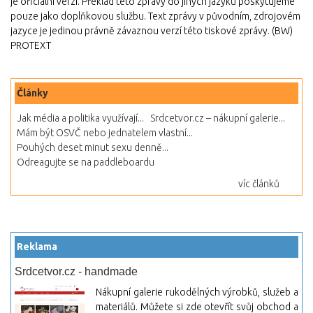
je oficiální verzí. Překlad této zprávy do jiných jazyků poskytujeme
pouze jako doplňkovou službu. Text zprávy v původním, zdrojovém
jazyce je jedinou právně závaznou verzí této tiskové zprávy. (BW)
PROTEXT
Články
Jak média a politika využívají...
Srdcetvor.cz – nákupní galerie...
Mám být OSVČ nebo jednatelem vlastní...
Pouhých deset minut sexu denně...
Odreagujte se na paddleboardu
víc článků
Reklama
Srdcetvor.cz - handmade
Nákupní galerie rukodělných výrobků, služeb a
materiálů. Můžete si zde otevřít svůj obchod a