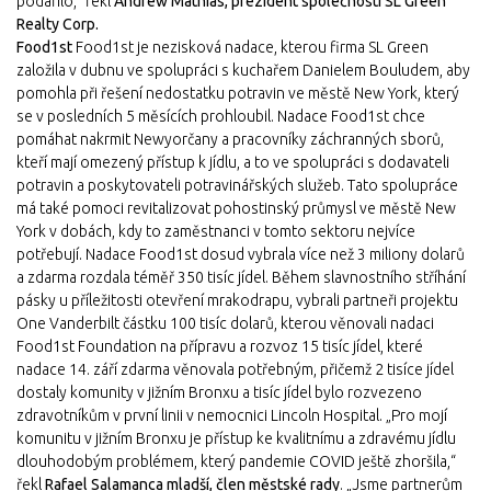
podařilo,” řekl
Andrew Mathias, prezident společnosti SL Green
Realty Corp.
Food1st
Food1st je nezisková nadace, kterou firma SL Green
založila v dubnu ve spolupráci s kuchařem Danielem Bouludem, aby
pomohla při řešení nedostatku potravin ve městě New York, který
se v posledních 5 měsících prohloubil. Nadace Food1st chce
pomáhat nakrmit Newyorčany a pracovníky záchranných sborů,
kteří mají omezený přístup k jídlu, a to ve spolupráci s dodavateli
potravin a poskytovateli potravinářských služeb. Tato spolupráce
má také pomoci revitalizovat pohostinský průmysl ve městě New
York v dobách, kdy to zaměstnanci v tomto sektoru nejvíce
potřebují. Nadace Food1st dosud vybrala více než 3 miliony dolarů
a zdarma rozdala téměř 350 tisíc jídel. Během slavnostního stříhání
pásky u příležitosti otevření mrakodrapu, vybrali partneři projektu
One Vanderbilt částku 100 tisíc dolarů, kterou věnovali nadaci
Food1st Foundation na přípravu a rozvoz 15 tisíc jídel, které
nadace 14. září zdarma věnovala potřebným, přičemž 2 tisíce jídel
dostaly komunity v jižním Bronxu a tisíc jídel bylo rozvezeno
zdravotníkům v první linii v nemocnici Lincoln Hospital. „Pro mojí
komunitu v jižním Bronxu je přístup ke kvalitnímu a zdravému jídlu
dlouhodobým problémem, který pandemie COVID ještě zhoršila,“
řekl
Rafael Salamanca mladší, člen městské rady
. „Jsme partnerům