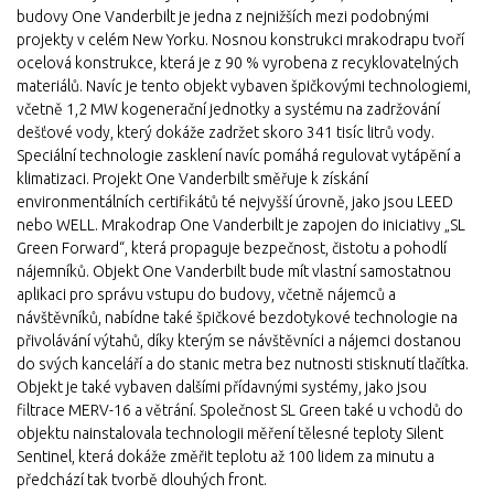
budovy One Vanderbilt je jedna z nejnižších mezi podobnými
projekty v celém New Yorku. Nosnou konstrukci mrakodrapu tvoří
ocelová konstrukce, která je z 90 % vyrobena z recyklovatelných
materiálů. Navíc je tento objekt vybaven špičkovými technologiemi,
včetně 1,2 MW kogenerační jednotky a systému na zadržování
dešťové vody, který dokáže zadržet skoro 341 tisíc litrů vody.
Speciální technologie zasklení navíc pomáhá regulovat vytápění a
klimatizaci. Projekt One Vanderbilt směřuje k získání
environmentálních certifikátů té nejvyšší úrovně, jako jsou LEED
nebo WELL. Mrakodrap One Vanderbilt je zapojen do iniciativy „SL
Green Forward“, která propaguje bezpečnost, čistotu a pohodlí
nájemníků. Objekt One Vanderbilt bude mít vlastní samostatnou
aplikaci pro správu vstupu do budovy, včetně nájemců a
návštěvníků, nabídne také špičkové bezdotykové technologie na
přivolávání výtahů, díky kterým se návštěvníci a nájemci dostanou
do svých kanceláří a do stanic metra bez nutnosti stisknutí tlačítka.
Objekt je také vybaven dalšími přídavnými systémy, jako jsou
filtrace MERV-16 a větrání. Společnost SL Green také u vchodů do
objektu nainstalovala technologii měření tělesné teploty Silent
Sentinel, která dokáže změřit teplotu až 100 lidem za minutu a
předchází tak tvorbě dlouhých front.