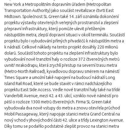
New York a Metropolitním dopravním úřadem (Metropolitan
Transportation Authority) jako součást revitalizace čtvrti East
Midtown. Společnost SL Green také 14. září oznámila dokončení
projektu výstavby otevřených veřejných prostranství a zlepšení
přepravní infrastruktury, který pomůže ulevit přetíženým
nástupištím metra, zlepší dopravní situaci v okolí terminálu. Součástí
projektu bylo i vybudování přímých přivaděčů k nástupištím metra a
k nádraží. Celkové náklady na tento projekt dosáhly 220 milionů
dolarů. Součástí tohoto projektu na zlepšení infrastruktury bylo
vybudování nové tranzitní haly o rozloze 372 čtverečných metrů
uvnitř mrakodrapu, která zrychlí přestup na severní trasu metra
(Metro-North Railroad), kyvadlovou dopravu směrem na náměstí
Times Square a umožní také napojení na budoucí nádraží Long
Island Rail Road, které se bude stavět v rámci nadcházejícího
projektu East Side Access. Vedle nové tranzitní haly také na třídě
Vanderbilt Avenue, mezi 42. a 43. ulicí, vzniklo nové náměstí pro
pěší o rozloze 1300 metrů čtverečných. Firma SL Green také
vybudovala dva nové vstupy do metra a znovu otevřela průchod
Mobil Passageway, který napojuje stanici metra Grand Central na
nový vchod v jihovýchodní části 42. ulice a třídy Lexington Avenue.
Díky tomu se podařilo podstatně zlepšit provoz na stanici metra