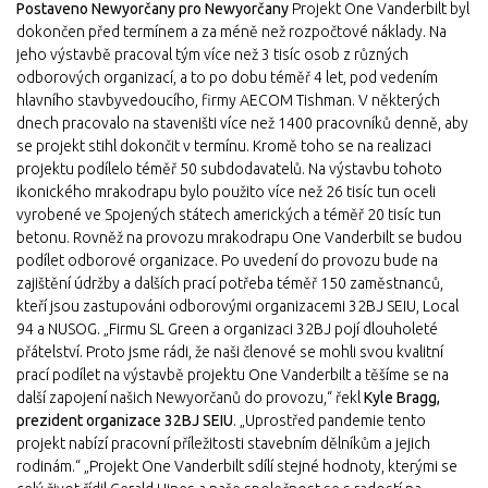
Postaveno Newyorčany pro Newyorčany
Projekt One Vanderbilt byl
dokončen před termínem a za méně než rozpočtové náklady. Na
jeho výstavbě pracoval tým více než 3 tisíc osob z různých
odborových organizací, a to po dobu téměř 4 let, pod vedením
hlavního stavbyvedoucího, firmy AECOM Tishman. V některých
dnech pracovalo na staveništi více než 1400 pracovníků denně, aby
se projekt stihl dokončit v termínu. Kromě toho se na realizaci
projektu podílelo téměř 50 subdodavatelů. Na výstavbu tohoto
ikonického mrakodrapu bylo použito více než 26 tisíc tun oceli
vyrobené ve Spojených státech amerických a téměř 20 tisíc tun
betonu. Rovněž na provozu mrakodrapu One Vanderbilt se budou
podílet odborové organizace. Po uvedení do provozu bude na
zajištění údržby a dalších prací potřeba téměř 150 zaměstnanců,
kteří jsou zastupováni odborovými organizacemi 32BJ SEIU, Local
94 a NUSOG. „Firmu SL Green a organizaci 32BJ pojí dlouholeté
přátelství. Proto jsme rádi, že naši členové se mohli svou kvalitní
prací podílet na výstavbě projektu One Vanderbilt a těšíme se na
další zapojení našich Newyorčanů do provozu,“ řekl
Kyle Bragg,
prezident organizace 32BJ SEIU
. „Uprostřed pandemie tento
projekt nabízí pracovní příležitosti stavebním dělníkům a jejich
rodinám.“ „Projekt One Vanderbilt sdílí stejné hodnoty, kterými se