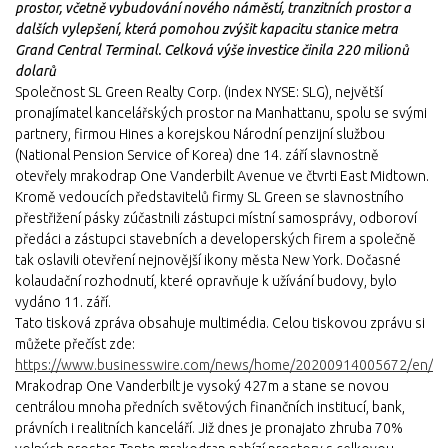
prostor, včetně vybudování nového náměstí, tranzitních prostor a
dalších vylepšení, která pomohou zvýšit kapacitu stanice metra
Grand Central Terminal. Celková výše investice činila 220 milionů
dolarů
Společnost SL Green Realty Corp. (index NYSE: SLG), největší
pronajímatel kancelářských prostor na Manhattanu, spolu se svými
partnery, firmou Hines a korejskou Národní penzijní službou
(National Pension Service of Korea) dne 14. září slavnostně
otevřely mrakodrap One Vanderbilt Avenue ve čtvrti East Midtown.
Kromě vedoucích představitelů firmy SL Green se slavnostního
přestřižení pásky zúčastnili zástupci místní samosprávy, odboroví
předáci a zástupci stavebních a developerských firem a společně
tak oslavili otevření nejnovější ikony města New York. Dočasné
kolaudační rozhodnutí, které opravňuje k užívání budovy, bylo
vydáno 11. září.
Tato tisková zpráva obsahuje multimédia. Celou tiskovou zprávu si
můžete přečíst zde:
https://www.businesswire.com/news/home/20200914005672/en/
Mrakodrap One Vanderbilt je vysoký 427m a stane se novou
centrálou mnoha předních světových finančních institucí, bank,
právních i realitních kanceláří. Již dnes je pronajato zhruba 70%