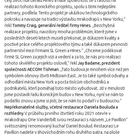
celý život řídil Gerald Hines a naše společnost se s radostí na
realizaci tohoto ikonického projektu, spolu s těmi nejlepšími
partnery, podílela. Tento projekt je ukázkou technologického
pokroku a navazuje na tradici výstavbu mrakodrapů v New Yorku,“
řekl
Tommy Craig, generální ředitel firmy Hines
. „Bezchybná
realizace projektu, navzdory mnoha problémům, které jsme v
posledních deseti letech museli překonat, je důkazem kvality a
poctivé práce celého projektového týmu a také důkazem pevnosti
partnerství mezi firmami SL Green a Hines.“ „Chceme poděkovat
firmě SL Green za jejich vizi a vedení a za to, že nás pro realizaci
tohoto skvělého projektu oslovili,“ řekl
Jay Badame, prezident
společnosti AECOM Tishman
. „Tato budova je mnohem více než jen
symbolem obnovy čtvrti Midtown East. Je to také symbol odvahy a
odhodlání města New York a pocta tisícům obchodníků a
podnikatelů, kteří pomáhají toto město vybudovat. Již v minulosti
jsme postavili řadu ikonickým budov v New Yorku, nyní se nám to
podařilo znovu a jsme si jisti, že se nám to podaří i v budoucnu.“
Nepřekonatelné služby, včetně restaurace Daniela Bouluda a
rozhledny
V průběhu prvního čtvrtletí roku 2021 otevře v
mrakodrapu One Vanderbilt svou restauraci s názvem „Le Pavillon“
světoznámý renomovaný kuchař Daniel Boulud. Restauraci Le
Pavillon najdete v jihovýchodním rohu druhého patra, na ploše