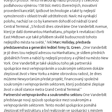
volných prostor. Tento mrakodrap nabízí prostory s celkovou
podlahovou výměrou 158 tisíc metrů čtverečných, inovativní
provedení kanceláří, špičkové technologie a také ty nejlepší
vymoženosti v oblasti trvalé udržitelnosti. Navíc má vynikající
polohu, nachází se co by kamenem dohodil od nádraží Grand
Central Terminal. „S hrdostí dnes otevíráme One Vanderbilt Avenue,
který je další dominantou Manhattanu, přispěje k revitalizaci čtvrti
East Midtown a je také příslibem skvělé budoucnosti tohoto
nejlepšího města na světě,“ řekl
Marc Holliday, předseda
představenstva a generální ředitel firmy SL Green
. „One Vanderbilt
je již dnes tou nejlepší adresou na Manhattanu, je sídlem předních
globálních firem a nabízí ty nejlepší prostory a výhled na město New
York. One Vanderbilt je také ukázkou toho jak partnerská
spolupráce mezi veřejnoprávním a soukromým sektorem dokáže
zlepšovat život v New Yorku a máme obrovskou radost, že dnes
můžeme Newyorčanům předat projekt, financovaný společně
soukromým i veřejnoprávním sektorem, který podstatně zlepšuje
život v okolí stanice metra Grand Central Terminal.“
Partnerství veřejnoprávního a soukromého sektoru
One Vanderbilt
představuje nový způsob spolupráce mezi soukromým a
veřejnoprávním sektorem. Tento model spolupráce pomáhá
zlepšovat infrastrukturu a byl realizován ve spolupráci s městem