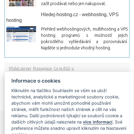
začít prodávat nebo jen nakupovat.
Hledej-hosting.cz - webhosting, VPS
hosting
Přehled webhostingových, multihosting a VPS
hosting programů s možností jejich
pokročilého vyhledávání a porovnávání.
Najděte si jednoduše vhodný hosting.
Přidat server
Propagace
Co je RSS
o
rssMonitor.cz
Partneři
Reklama
Podmínky používání
Ochrana
osobních údajů
Kontakt
Informace o cookies
Kliknutím na tlačítko Souhlasím se vším se uloží
Copyright © 2009 rssMonitor.cz Všechny práva vyhrazené. Autor a
technické, analytické a marketingové soubory cookie,
provozovatel nezodpovídá za obsah a jeho následky.
abychom vám mohli umožnit pohodlné používání
stránek, měřit funkčnost našich stránek a cílit na vás
reklamu. Další podrobnosti týkající se souborů cookie a
dalších citlivých údajů naleznete na
více informací
. Své
preference můžete snadno upravit kliknutím na Nastavení