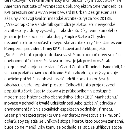
terakotovými deskami. Americký architektonický institut (AIA - The
American Institute of Architects) udělil projektům One Vanderbilt a
KPF prestižní cenu AIANY Merit Award in Urban Design (Cenu za
zásluhy v rozvoji kvalitní městské architektury) za rok 2018n.
„Mrakodrap One Vanderbilt symbolizuje zlatou éru newyorské
architektury z doby výstavby mrakodrapů. Díky tvaru komolého
jehlanu je tak spolu s mrakodrapy Empire State a Chrysler
nezaměnitelnou součástí newyorské architektury,“ řekl
James von
Klemperer, prezident firmy KPF a hlavní architekt projektu
.
„Současně tento projekt dodává stavbě mrakodrapů nový sociální a
environmentální rozměr. Nová budova je jak prostorově tak
programově spojena se stanicí Grand Central Terminal. Jsme rádi, že
se nám podařilo navrhnout komerční mrakodrap, který vyhovuje
dnešním potřebám v oblasti trvalé udržitelnosti a současně
obohacuje veřejnoprávní prostor. Celkově tento projekt zvedl
popularitu čtvrti East Midtown a je průkopníkem v postupné
modernizaci historického obchodního jádra (CBD) Manhattanu.”
Inovace v pohodlí a trvalé udržitelnosti
Jako globální jednička v
environmentálních a sociálních aspektech podnikání, firma SL
Green při realizaci projektu One Vanderbilt investovala 17 milionů
dolarů, aby zajistila, že uhlíková stopa, kterou tato budova zanechá,
bude co nejmenší. Díky tomu se podařilo zajistit, že uhlíková stopa