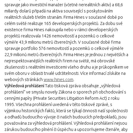
spravuje jako investiční manažer (včetně nerealitních aktiv) a 68,6
miliardy dolarů připadá na aktiva související s poskytováním
realitních služeb třetím stranám. Firma Hines v současné době po
celém světě realizuje 165 developerských projektů. Za dobu své
existence firma Hines nakoupila nebo v rámci developerských
projektů realizovala 1426 nemovitostí a pozemků o celkové
výměře 43,9 milionu metrů čtverečných. V současné době firma
spravuje portfolio 576 nemovitostí a pozemků o celkové výměře
22,9 milionů metrů čtverečných. Firma Hines je jednou z největších a
nejrespektovanějších realitních firem na světě, má obrovské
zkušenosti s realitními investicemi všeho druhu a je průkopníkem ve
svém oboru v oblasti trvalé udržitelnosti. Více informací získáte na
webových stránkách
www.hines.com
.
Výhledová prohlášení
Tato tisková zpráva obsahuje „výhledová
prohlášení“ ve smyslu novely Zákona o sporech při obchodování s
cennými papíry (Private Securities Litigation Reform Act) z roku
1995. Všechna prohlášení uvedená v této tiskové zprávě, s
výjimkou historických faktů, která se týkají činnosti naší společnosti
a odhadů budoucího vývoje či našich budoucích předpokladů, jsou
považována za výhledová prohlášení. Výhledová prohlášení nejsou
zárukou budoucího plnění či úspěchu a upozorňujeme čtenáře, aby