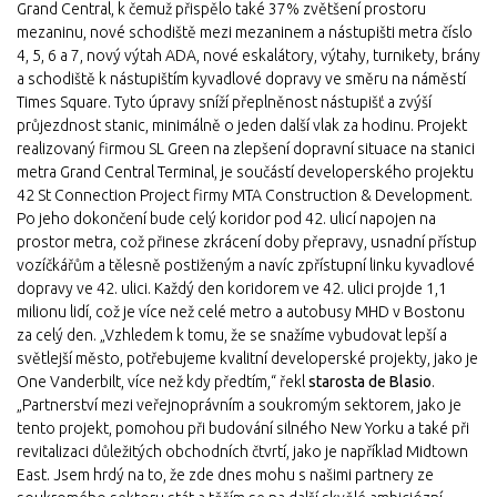
Grand Central, k čemuž přispělo také 37% zvětšení prostoru
mezaninu, nové schodiště mezi mezaninem a nástupišti metra číslo
4, 5, 6 a 7, nový výtah ADA, nové eskalátory, výtahy, turnikety, brány
a schodiště k nástupištím kyvadlové dopravy ve směru na náměstí
Times Square. Tyto úpravy sníží přeplněnost nástupišť a zvýší
průjezdnost stanic, minimálně o jeden další vlak za hodinu. Projekt
realizovaný firmou SL Green na zlepšení dopravní situace na stanici
metra Grand Central Terminal, je součástí developerského projektu
42 St Connection Project firmy MTA Construction & Development.
Po jeho dokončení bude celý koridor pod 42. ulicí napojen na
prostor metra, což přinese zkrácení doby přepravy, usnadní přístup
vozíčkářům a tělesně postiženým a navíc zpřístupní linku kyvadlové
dopravy ve 42. ulici. Každý den koridorem ve 42. ulici projde 1,1
milionu lidí, což je více než celé metro a autobusy MHD v Bostonu
za celý den. „Vzhledem k tomu, že se snažíme vybudovat lepší a
světlejší město, potřebujeme kvalitní developerské projekty, jako je
One Vanderbilt, více než kdy předtím,“ řekl
starosta de Blasio
.
„Partnerství mezi veřejnoprávním a soukromým sektorem, jako je
tento projekt, pomohou při budování silného New Yorku a také při
revitalizaci důležitých obchodních čtvrtí, jako je například Midtown
East. Jsem hrdý na to, že zde dnes mohu s našimi partnery ze