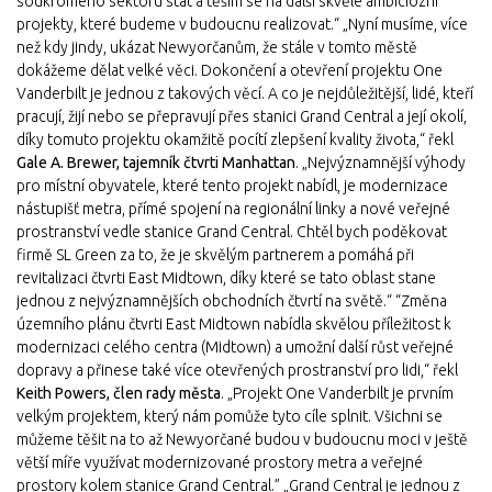
soukromého sektoru stát a těším se na další skvělé ambiciózní
projekty, které budeme v budoucnu realizovat.“ „Nyní musíme, více
než kdy jindy, ukázat Newyorčanům, že stále v tomto městě
dokážeme dělat velké věci. Dokončení a otevření projektu One
Vanderbilt je jednou z takových věcí. A co je nejdůležitější, lidé, kteří
pracují, žijí nebo se přepravují přes stanici Grand Central a její okolí,
díky tomuto projektu okamžitě pocítí zlepšení kvality života,“ řekl
Gale A. Brewer, tajemník čtvrti Manhattan
. „Nejvýznamnější výhody
pro místní obyvatele, které tento projekt nabídl, je modernizace
nástupišť metra, přímé spojení na regionální linky a nové veřejné
prostranství vedle stanice Grand Central. Chtěl bych poděkovat
firmě SL Green za to, že je skvělým partnerem a pomáhá při
revitalizaci čtvrti East Midtown, díky které se tato oblast stane
jednou z nejvýznamnějších obchodních čtvrtí na světě.“ “Změna
územního plánu čtvrti East Midtown nabídla skvělou příležitost k
modernizaci celého centra (Midtown) a umožní další růst veřejné
dopravy a přinese také více otevřených prostranství pro lidi,“ řekl
Keith Powers, člen rady města
. „Projekt One Vanderbilt je prvním
velkým projektem, který nám pomůže tyto cíle splnit. Všichni se
můžeme těšit na to až Newyorčané budou v budoucnu moci v ještě
větší míře využívat modernizované prostory metra a veřejné
prostory kolem stanice Grand Central.” „Grand Central je jednou z