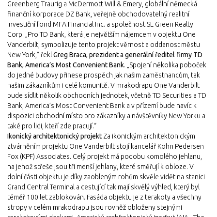
Greenberg Traurig a McDermott Will & Emery, globální německá
finanční korporace DZ Bank, veřejně obchodovatelný realitní
investiční fond MFA Financial Inc. a společnost SL Green Realty
Corp. „Pro TD Bank, která je největším nájemcem v objektu One
Vanderbilt, symbolizuje tento projekt věrnost a oddanost městu
New York,“ řekl
Greg Braca, prezident a generální ředitel firmy TD
Bank, America’s Most Convenient Bank
. „Spojení několika poboček
do jedné budovy přinese prospěch jak našim zaměstnancům, tak
našim zákazníkům i celé komunitě. V mrakodrapu One Vanderbilt
bude sídlit několik obchodních jednotek, včetně TD Securities a TD
Bank, America’s Most Convenient Bank a v přízemí bude navíc k
dispozici obchodní místo pro zákazníky a návštěvníky New Yorku a
také pro lidi, kteří zde pracují.“
Ikonický architektonický projekt
Za ikonickým architektonickým
ztvárněním projektu One Vanderbilt stojí kancelář Kohn Pedersen
Fox (KPF) Associates. Celý projekt má podobu komolého jehlanu,
na jehož střeše jsou tři menší jehlany, které směřují k obloze. V
dolní části objektu je díky zaobleným rohům skvěle vidět na stanici
Grand Central Terminal a cestující tak mají skvělý výhled, který byl
téměř 100 let zablokován. Fasáda objektu je z terakoty a všechny
stropy v celém mrakodrapu jsou rovněž obloženy stejnými