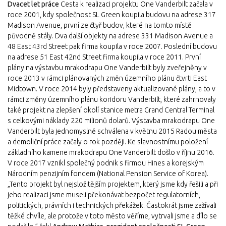
Dvacet let práce
Cesta k realizaci projektu One Vanderbilt začala v
roce 2001, kdy společnost SL Green koupila budovu na adrese 317
Madison Avenue, první ze čtyř budov, které na tomto místě
původně stály. Dva další objekty na adrese 331 Madison Avenue a
48 East 43rd Street pak firma koupila v roce 2007. Poslední budovu
na adrese 51 East 42nd Street firma koupila v roce 2011. První
plány na výstavbu mrakodrapu One Vanderbilt byly zveřejněny v
roce 2013 v rámci plánovaných změn územního plánu čtvrti East
Midtown. V roce 2014 byly představeny aktualizované plány, a to v
rámci změny územního plánu koridoru Vanderbilt, které zahrnovaly
také projekt na zlepšení okolí stanice metra Grand Central Terminal
s celkovými náklady 220 milionů dolarů. Výstavba mrakodrapu One
Vanderbilt byla jednomyslně schválena v květnu 2015 Radou města
a demoliční práce začaly o rok později. Ke slavnostnímu položení
základního kamene mrakodrapu One Vanderbilt došlo v říjnu 2016.
V roce 2017 vznikl společný podnik s firmou Hines a korejským
Národním penzijním fondem (National Pension Service of Korea).
„Tento projekt byl nejsložitějším projektem, který jsme kdy řešili a při
jeho realizaci jsme museli překonávat bezpočet regulatorních,
politických, právních i technických překážek. Častokrát jsme zažívali
těžké chvíle, ale protože v toto město věříme, vytrvali jsme a dílo se