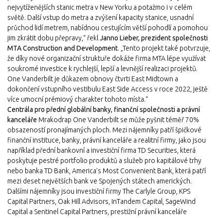
nejvytíženějších stanic metra v New Yorku a potažmo i v celém
světě. Další vstup do metra a zvýšení kapacity stanice, usnadní
průchod lidí metrem, nabídnou cestujícím větší pohodlí a pomohou
jim zkrátit dobu přepravy,“ řekl
Janno Lieber, prezident společnosti
MTA Construction and Development
. „Tento projekt také potvrzuje,
že díky nové organizační struktuře dokáže firma MTA lépe využívat
soukromé investice k rychlejší, lepší a levnější realizaci projektů.
One Vanderbilt je důkazem obnovy čtvrti East Midtown a
dokončení vstupního vestibulu East Side Access v roce 2022, ještě
více umocní prémiový charakter tohoto místa.“
Centrála pro přední globální banky, finanční společnosti a právní
kanceláře
Mrakodrap One Vanderbilt se může pyšnit téměř 70%
obsazeností pronajímaných ploch. Mezi nájemníky patří špičkové
finanční instituce, banky, právní kanceláře a realitní firmy, jako jsou
například přední bankovní a investiční firma TD Securities, která
poskytuje pestré portfolio produktů a služeb pro kapitálové trhy
nebo banka TD Bank, America’s Most Convenient Bank, která patří
mezi deset největších bank ve Spojených státech amerických.
Dalšími nájemníky jsou investiční firmy The Carlyle Group, KPS
Capital Partners, Oak Hill Advisors, InTandem Capital, SageWind
Capital a Sentinel Capital Partners, prestižní právní kanceláře