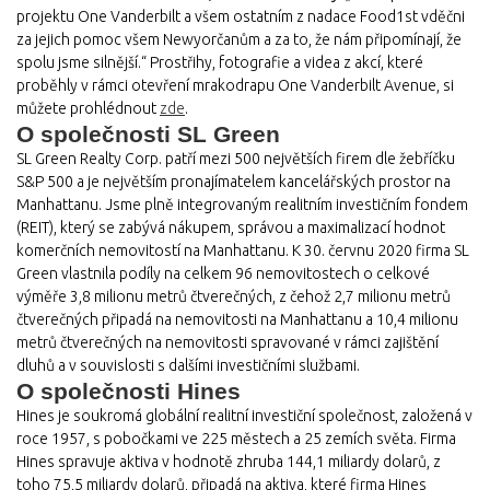
projektu One Vanderbilt a všem ostatním z nadace Food1st vděčni
za jejich pomoc všem Newyorčanům a za to, že nám připomínají, že
spolu jsme silnější.“ Prostřihy, fotografie a videa z akcí, které
proběhly v rámci otevření mrakodrapu One Vanderbilt Avenue, si
můžete prohlédnout
zde
.
O společnosti SL Green
SL Green Realty Corp. patří mezi 500 největších firem dle žebříčku
S&P 500 a je největším pronajímatelem kancelářských prostor na
Manhattanu. Jsme plně integrovaným realitním investičním fondem
(REIT), který se zabývá nákupem, správou a maximalizací hodnot
komerčních nemovitostí na Manhattanu. K 30. červnu 2020 firma SL
Green vlastnila podíly na celkem 96 nemovitostech o celkové
výměře 3,8 milionu metrů čtverečných, z čehož 2,7 milionu metrů
čtverečných připadá na nemovitosti na Manhattanu a 10,4 milionu
metrů čtverečných na nemovitosti spravované v rámci zajištění
dluhů a v souvislosti s dalšími investičními službami.
O společnosti Hines
Hines je soukromá globální realitní investiční společnost, založená v
roce 1957, s pobočkami ve 225 městech a 25 zemích světa. Firma
Hines spravuje aktiva v hodnotě zhruba 144,1 miliardy dolarů, z
toho 75,5 miliardy dolarů, připadá na aktiva, které firma Hines