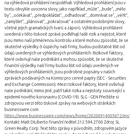
na výhledová prohlášení nespoléhali. Výhledová prohlášení jsou v
textu obvykle uvozena slovy, jako například „může“, „bude“, „mělo
by“, „očekávat“, „předpokládat“, „odhadovat“, „domnívat se“, „věřit“,
„zamýšlet“, „plánovat“, „pokračovat“ a ostatními podobnými slovy,
včetně jejich gramatických tvarů a záporů. Výhledová prohlášení
uvedená v této tiskové zprávě podléhají řadě rizik a nejistot, které
jsou mimo naší přiměřenou kontrolu a které mohou způsobit, že se
skutečné výsledky či úspěchy naší firmy, budou podstatně lišit od
údajů uvedených ve výhledových prohlášeních. Rizikové faktory,
které ovlivňují naše podnikání a mohou způsobit, že se skutečné
finanční výsledky naší firmy budou lišit od údajů uvedených ve
výhledových prohlášeních, jsou podrobně popsány v našich
zprávách podávaných na Komisi pro cenné papíry (SEC - Securities
and Exchange Commission). Mezi rizikové faktory, které ovlivňují
naše podnikání, mimo jiné, patří také rizika a nejistoty související s
epidemií nového koronaviru (COVID-19). SLG - GEN Přečtěte si
zdrojovou verzi této tiskové zprávy na webových stránkách
businesswire.com:
https://www.businesswire.com/news/home/20200914005672/en/
Kontakt: Matt DiLiberto finanční ředitel 212.594.2700 Zdroj: SL
Green Realty Corp. Text této zprávy v původním, zdrojovém jazyce