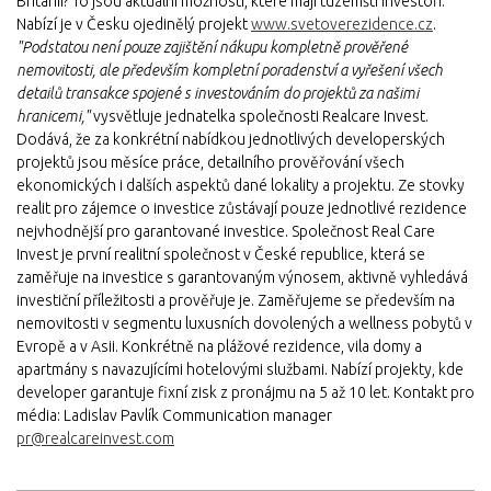
Británii? To jsou aktuální možnosti, které mají tuzemští investoři.
Nabízí je v Česku ojedinělý projekt
www.svetoverezidence.cz
.
"Podstatou není pouze zajištění nákupu kompletně prověřené
nemovitosti, ale především kompletní poradenství a vyřešení všech
detailů transakce spojené s investováním do projektů za našimi
hranicemi,"
vysvětluje jednatelka společnosti Realcare Invest.
Dodává, že za konkrétní nabídkou jednotlivých developerských
projektů jsou měsíce práce, detailního prověřování všech
ekonomických i dalších aspektů dané lokality a projektu. Ze stovky
realit pro zájemce o investice zůstávají pouze jednotlivé rezidence
nejvhodnější pro garantované investice. Společnost Real Care
Invest je první realitní společnost v České republice, která se
zaměřuje na investice s garantovaným výnosem, aktivně vyhledává
investiční příležitosti a prověřuje je. Zaměřujeme se především na
nemovitosti v segmentu luxusních dovolených a wellness pobytů v
Evropě a v Asii. Konkrétně na plážové rezidence, vila domy a
apartmány s navazujícími hotelovými službami. Nabízí projekty, kde
developer garantuje fixní zisk z pronájmu na 5 až 10 let. Kontakt pro
média: Ladislav Pavlík Communication manager
pr@realcareinvest.com