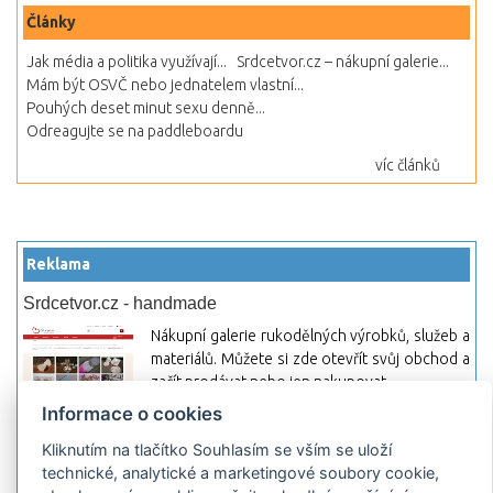
Články
Jak média a politika využívají...
Srdcetvor.cz – nákupní galerie...
Mám být OSVČ nebo jednatelem vlastní...
Pouhých deset minut sexu denně...
Odreagujte se na paddleboardu
víc článků
Reklama
Srdcetvor.cz - handmade
Nákupní galerie rukodělných výrobků, služeb a
materiálů. Můžete si zde otevřít svůj obchod a
začít prodávat nebo jen nakupovat.
Informace o cookies
Hledej-hosting.cz - webhosting, VPS
hosting
Kliknutím na tlačítko Souhlasím se vším se uloží
technické, analytické a marketingové soubory cookie,
Přehled webhostingových, multihosting a VPS