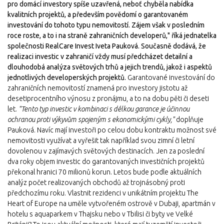
pro domácí investory spíše uzavřená, neboť chyběla nabídka
kvalitních projektů, a především povědomí o garantovaném
investování do tohoto typu nemovitostí. Zájem však v posledním
roce roste, a to i na straně zahraničních developerů," říká jednatelka
společnosti RealCare Invest Iveta Pauková. Současně dodává, že
realizaci investic v zahraničí vždy musí předcházet detailní a
dlouhodobá analýza světových trhů a jejich trendů, jakož i aspektů
jednotlivých developerských projektů.
Garantované investování do
zahraničních nemovitostí znamená pro investory jistotu až
desetiprocentního výnosu z pronájmu, a to na dobu pěti či deseti
let.
"Tento typ investic v kombinaci s délkou garance je účinnou
ochranou proti výkyvům spojeným s ekonomickými cykly,"
doplňuje
Pauková. Navíc mají investoři po celou dobu kontraktu možnost své
nemovitosti využívat a vyřešit tak například svou zimní či letní
dovolenou v zajímavých světových destinacích. Jen za poslední
dva roky objem investic do garantovaných investičních projektů
překonal hranici 70 milionů korun. Letos bude podle aktuálních
analýz počet realizovaných obchodů až trojnásobný proti
předchozímu roku. Vlastnit rezidenci v unikátním projektu The
Heart of Europe na uměle vytvořeném ostrově v Dubaji, apartmán v
hotelu s aquaparkem v Thajsku nebo v Tbilisi či byty ve Velké