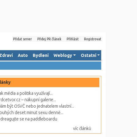
Přidat server
Přidej PR článek
Přihlásit
Registrovat
Zdraví
Auto
Bydlení
Weblogy
Ostatní
lánky
ak média a politika využívají...
rdcetvor.cz – nákupní galerie...
ám být OSVČ nebo jednatelem vlastní...
ouhých deset minut sexu denně...
dreagujte se na paddleboardu
víc článků