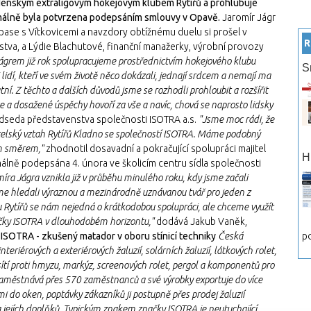
ladenským extraligovým hokejovým klubem Rytířů a prohlubuje
rmálně byla potvrzena podepsáním smlouvy v Opavě.
Jaromír Jágr
ase s Vítkovicemi a navzdory obtížnému duelu si prošel v
R
va, a Lýdie Blachutové, finanční manažerky, výrobní provozy
ágrem již rok spolupracujeme prostřednictvím hokejového klubu
S
i lidí, kteří ve svém životě něco dokázali, jednají srdcem a nemají ma
tní. Z těchto a dalších důvodů jsme se rozhodli prohloubit a rozšířit
 a dosažené úspěchy hovoří za vše a navíc, chová se naprosto lidsky
edseda představenstva společnosti ISOTRA a.s.
"Jsme moc rádi, že
řátelský vztah Rytířů Kladno se společností ISOTRA. Máme podobný
m směrem,"
zhodnotil dosavadní a pokračující spolupráci majitel
H
álně podepsána 4. února ve školicím centru sídla společnosti
íra Jágra vznikla již v průběhu minulého roku, kdy jsme začali
jsme hledali výraznou a mezinárodně uznávanou tvář pro jeden z
 u Rytířů se nám nejedná o krátkodobou spolupráci, ale chceme využít
ačky ISOTRA v dlouhodobém horizontu,"
dodává Jakub Vaněk,
ISOTRA - zkušený matador v oboru stínicí techniky
Česká
po
teriérových a exteriérových žaluzií, solárních žaluzií, látkových rolet,
sítí proti hmyzu, markýz, screenových rolet, pergol a komponentů pro
t, zaměstnává přes 570 zaměstnanců a své výrobky exportuje do více
i do oken, poptávky zákazníků ji postupně přes prodej žaluzií
y a jejích doplňků. Typickým znakem značky ISOTRA je neutuchající