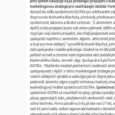
jeho týmem navazuje na již probíhající propojení s k
marketingovou strategii pro nadcházející období. Fo
dorazil do sídla společnosti ISOTRA po odehraném záp
doprovodu Bohumíra Blachuta, předsedy představenst
společnosti, lakovnu a školicí centrum.
"S Jaromírem J
Rytířů a toto propojení je pro nás velice zajímavé. Vážím s
mysli jen svůj vlastní prospěch, ale chtějí podporovat osta
spolupráci napřímo s Jaromírem Jágrem. Jeho tvrdá práce
a to je pro mne stěžejní,"
vysvětlil Bohumír Blachut, př
tato spolupráce i nadále pokračuje. Osobně se mi líbí p
pohled na svět a chceme naše organizace vést podobný
kladenského klubu Jaromír Jágr. Spolupráce byla form
ISOTRA.
"Myšlenka navázat partnerství s osobností Jarom
spolupracovat s Rytíři. V rámci marketingové strategie 
našich stěžejních výrobků a volba byla jasná. Stejně jako
potenciál Jaromíra Jágra a zvýšit vnímanou hodnotu zn
marketingový ředitel společnosti ISOTRA.
Společnost 
společnost ISOTRA se soustředí na vývoj, výrobu a prodej in
plisse, japonských stěn, předokenních venkovních rolet, 
stínicí techniku. Firma působí na trhu již více než 27 le
než 45 zemí světa. Ačkoli nejprve obchodovala s těsněním
přesměrovaly až k vývoji a vlastní výrobě stínicí technik