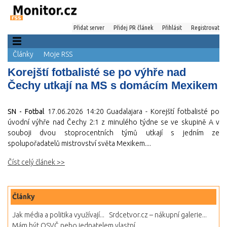
Přidat server
Přidej PR článek
Přihlásit
Registrovat
Články
Moje RSS
Korejští fotbalisté se po výhře nad
Čechy utkají na MS s domácím Mexikem
SN - Fotbal
17.06.2026 14:20
Guadalajara - Korejští fotbalisté po
úvodní výhře nad Čechy 2:1 z minulého týdne se ve skupině A v
souboji dvou stoprocentních týmů utkají s jedním ze
spolupořadatelů mistrovství světa Mexikem....
Číst celý článek >>
Články
Jak média a politika využívají...
Srdcetvor.cz – nákupní galerie...
Mám být OSVČ nebo jednatelem vlastní...