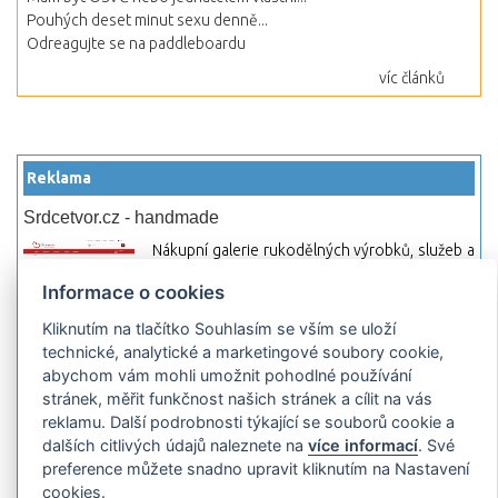
Pouhých deset minut sexu denně...
Odreagujte se na paddleboardu
víc článků
Reklama
Srdcetvor.cz - handmade
Nákupní galerie rukodělných výrobků, služeb a
materiálů. Můžete si zde otevřít svůj obchod a
Informace o cookies
začít prodávat nebo jen nakupovat.
Kliknutím na tlačítko Souhlasím se vším se uloží
Hledej-hosting.cz - webhosting, VPS
technické, analytické a marketingové soubory cookie,
hosting
abychom vám mohli umožnit pohodlné používání
Přehled webhostingových, multihosting a VPS
stránek, měřit funkčnost našich stránek a cílit na vás
hosting programů s možností jejich
reklamu. Další podrobnosti týkající se souborů cookie a
pokročilého vyhledávání a porovnávání.
dalších citlivých údajů naleznete na
více informací
. Své
Najděte si jednoduše vhodný hosting.
preference můžete snadno upravit kliknutím na Nastavení
cookies.