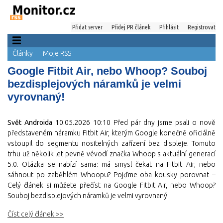
Přidat server
Přidej PR článek
Přihlásit
Registrovat
Články
Moje RSS
Google Fitbit Air, nebo Whoop? Souboj
bezdisplejových náramků je velmi
vyrovnaný!
Svět Androida
10.05.2026 10:10
Před pár dny jsme psali o nově
představeném náramku Fitbit Air, kterým Google konečně oficiálně
vstoupil do segmentu nositelných zařízení bez displeje. Tomuto
trhu už několik let pevně vévodí značka Whoop s aktuální generací
5.0. Otázka se nabízí sama: má smysl čekat na Fitbit Air, nebo
sáhnout po zaběhlém Whoopu? Pojďme oba kousky porovnat –
Celý článek si můžete přečíst na Google Fitbit Air, nebo Whoop?
Souboj bezdisplejových náramků je velmi vyrovnaný!
Číst celý článek >>