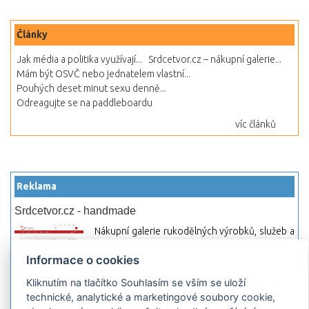
Články
Jak média a politika využívají...
Srdcetvor.cz – nákupní galerie...
Mám být OSVČ nebo jednatelem vlastní...
Pouhých deset minut sexu denně...
Odreagujte se na paddleboardu
víc článků
Reklama
Srdcetvor.cz - handmade
Nákupní galerie rukodělných výrobků, služeb a
materiálů. Můžete si zde otevřít svůj obchod a
Informace o cookies
začít prodávat nebo jen nakupovat.
Kliknutím na tlačítko Souhlasím se vším se uloží
Hledej-hosting.cz - webhosting, VPS
technické, analytické a marketingové soubory cookie,
hosting